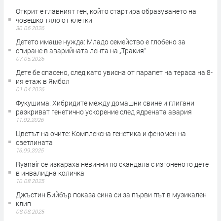
Открит е главният ген, който стартира образуването на
човешко тяло от клетки
30.06.2026
Детето имаше нужда: Младо семейство е глобено за
спиране в аварийната лента на „Тракия“
07.05.2026
Дете бе спасено, след като увисна от парапет на тераса на 8-
ия етаж в Ямбол
01.04.2026
Фукушима: Хибридите между домашни свине и глигани
разкриват генетично ускорение след ядрената авария
11.02.2026
Цветът на очите: Комплексна генетика и феномен на
светлината
16.09.2025
Ryanair се изкараха невинни по скандала с изгоненото дете
в инвалидна количка
10.08.2025
Джъстин Бийбър показа сина си за първи път в музикален
клип
08.08.2025