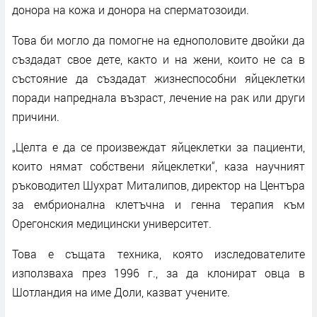
донора на кожа и донора на сперматозоиди.
Това би могло да помогне на еднополовите двойки да
създадат свое дете, както и на жени, които не са в
състояние да създадат жизнеспособни яйцеклетки
поради напреднала възраст, лечение на рак или други
причини.
„Целта е да се произвеждат яйцеклетки за пациенти,
които нямат собствени яйцеклетки“, каза научният
ръководител Шухрат Миталипов, директор на Центъра
за ембрионална клетъчна и генна терапия към
Орегонския медицински университет.
Това е същата техника, която изследователите
използваха през 1996 г., за да клонират овца в
Шотландия на име Доли, казват учените.