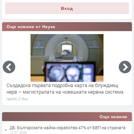
Вход
Още новини от Наука
а
Създадоха първата подробна карта на блуждаещ
А
нерв – магистралата на човешката нервна система
д
преди 2 дни
п
Още новини
ДБ: Българската майка изработва 47% от БВП на страната
17.07.2026