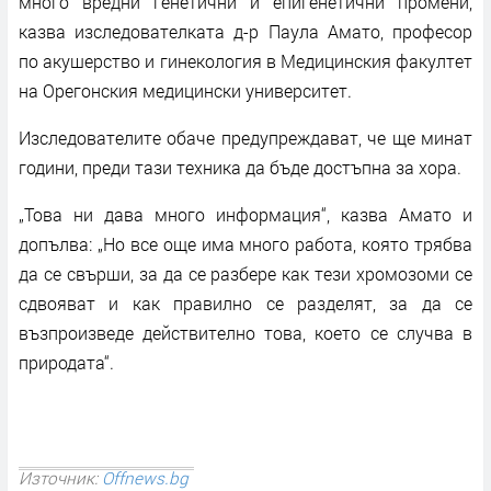
много вредни генетични и епигенетични промени,
казва изследователката д-р Паула Амато, професор
по акушерство и гинекология в Медицинския факултет
на Орегонския медицински университет.
Изследователите обаче предупреждават, че ще минат
години, преди тази техника да бъде достъпна за хора.
„Това ни дава много информация“, казва Амато и
допълва: „Но все още има много работа, която трябва
да се свърши, за да се разбере как тези хромозоми се
сдвояват и как правилно се разделят, за да се
възпроизведе действително това, което се случва в
природата“.
Източник:
Offnews.bg