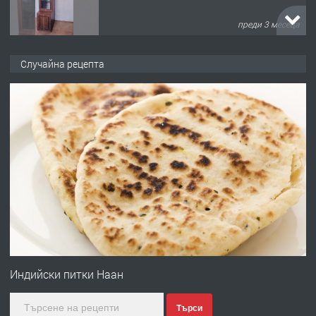
преди 3 месеца
ПРЕДЛАГА
🌟HYUNDAI i10 - 2024 | Само 55 лв./
Случайна рецепта
ден от DL RENT🌟
преди 10 месеца
ПРЕДЛАГА
Професионална броячна машина -
със сертификат от ЕЦБ
преди 1 година
ПРЕДЛАГА
Професионална зеленчукорезачка
за заведения и дома
Индийски питки Наан
Търси
преди 1 година