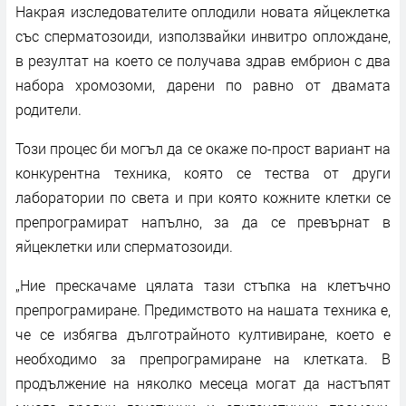
Накрая изследователите оплодили новата яйцеклетка
със сперматозоиди, използвайки инвитро оплождане,
в резултат на което се получава здрав ембрион с два
набора хромозоми, дарени по равно от двамата
родители.
Този процес би могъл да се окаже по-прост вариант на
конкурентна техника, която се тества от други
лаборатории по света и при която кожните клетки се
препрограмират напълно, за да се превърнат в
яйцеклетки или сперматозоиди.
„Ние прескачаме цялата тази стъпка на клетъчно
препрограмиране. Предимството на нашата техника е,
че се избягва дълготрайното култивиране, което е
необходимо за препрограмиране на клетката. В
продължение на няколко месеца могат да настъпят