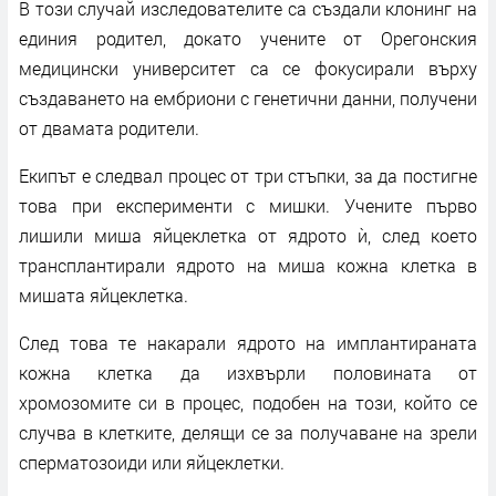
В този случай изследователите са създали клонинг на
единия родител, докато учените от Орегонския
медицински университет са се фокусирали върху
създаването на ембриони с генетични данни, получени
от двамата родители.
Екипът е следвал процес от три стъпки, за да постигне
това при експерименти с мишки. Учените първо
лишили миша яйцеклетка от ядрото ѝ, след което
трансплантирали ядрото на миша кожна клетка в
мишата яйцеклетка.
След това те накарали ядрото на имплантираната
кожна клетка да изхвърли половината от
хромозомите си в процес, подобен на този, който се
случва в клетките, делящи се за получаване на зрели
сперматозоиди или яйцеклетки.