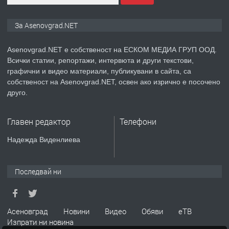
ПРЕДЛАГА
Дава под наем Асеновград
За Asenovgrad.NET
Asenovgrad.NET е собственост на ЕСКОМ МЕДИА ГРУП ООД.
Всички статии, репортажи, интервюта и други текстови,
преди 2 години
графични и видео материали, публикувани в сайта, са
собственост на Asenovgrad.NET, освен ако изрично е посочено
ПРЕДЛАГА
Давам индивидуалани уроци по
друго.
Немски език
Главен редактор
Телефони
преди 2 години
Надежда Виденлиева
ПРЕДЛАГА
ремонт на покриви
Последвай ни
преди 2 години
Асеновград
Новини
Видео
Обяви
еТВ
Изпрати ни новина
ПРЕДЛАГА
Висококачествени Целофанови