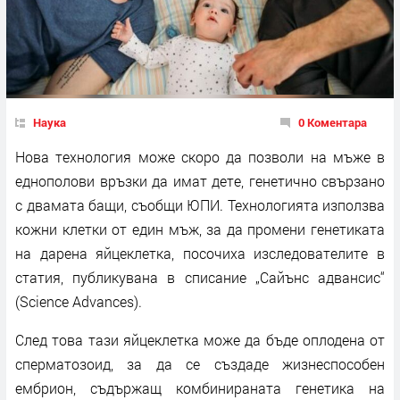
Наука
0 Коментара
Нова технология може скоро да позволи на мъже в
еднополови връзки да имат дете, генетично свързано
с двамата бащи, съобщи ЮПИ. Технологията използва
кожни клетки от един мъж, за да промени генетиката
на дарена яйцеклетка, посочиха изследователите в
статия, публикувана в списание „Сайънс адвансис“
(Science Advances).
След това тази яйцеклетка може да бъде оплодена от
сперматозоид, за да се създаде жизнеспособен
ембрион, съдържащ комбинираната генетика на