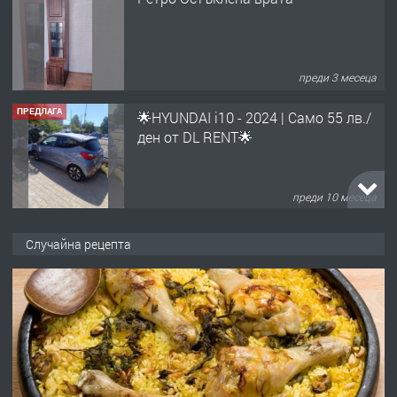
преди 3 месеца
ПРЕДЛАГА
🌟HYUNDAI i10 - 2024 | Само 55 лв./
ден от DL RENT🌟
преди 10 месеца
ПРЕДЛАГА
Професионална броячна машина -
Случайна рецепта
със сертификат от ЕЦБ
преди 1 година
ПРЕДЛАГА
Професионална зеленчукорезачка
за заведения и дома