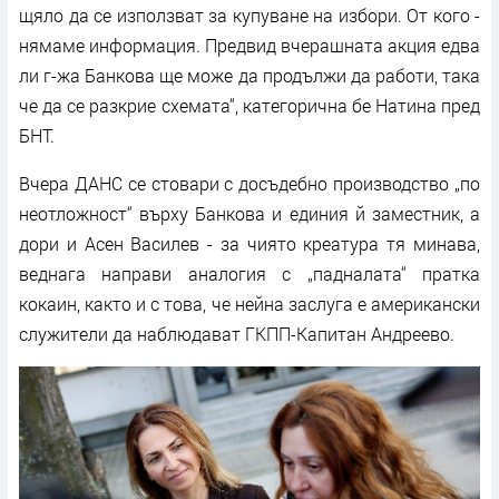
щяло да се използват за купуване на избори. От кого -
нямаме информация. Предвид вчерашната акция едва
ли г-жа Банкова ще може да продължи да работи, така
че да се разкрие схемата“, категорична бе Натина пред
БНТ.
Вчера ДАНС се стовари с досъдебно производство „по
неотложност“ върху Банкова и единия й заместник, а
дори и Асен Василев - за чиято креатура тя минава,
веднага направи аналогия с „падналата“ пратка
кокаин, както и с това, че нейна заслуга е американски
служители да наблюдават ГКПП-Капитан Андреево.