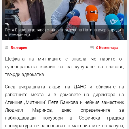
Петя Банкова (вляво) с адвокат Аделина Натина вчера преди
отвеждането.
България
0 Коментара
Шефката на митниците е знаела, че парите от
суперпратката кокаин са за купуване на гласове,
твърди адвокатка
След вчерашната акция на ДАНС и обиските на
работните места и в домовете на директора на
Агенция „Митници“ Петя Банкова и нейния заместник
Людмил Маринов, днес определените за
наблюдаващи покурори в Софийска градска
прокуратура се запознават с материалите по казуса,