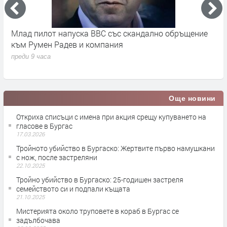
во
Млад пилот напуска ВВС със скандално обръщение
В
към Румен Радев и компания
и
п
преди 9 часа
п
Още новини
Откриха списъци с имена при акция срещу купуването на
гласове в Бургас
17.03.2026
Тройното убийство в Бургаско: Жертвите първо намушкани
с нож, после застреляни
22.10.2025
Тройно убийство в Бургаско: 25-годишен застреля
семейството си и подпали къщата
21.10.2025
Мистерията около труповете в кораб в Бургас се
задълбочава