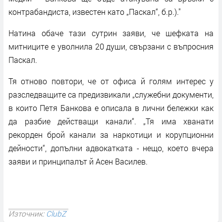
контрабандиста, известен като „Паскал“, б.р.)."
Натина обаче тази сутрин заяви, че шефката на
митниците е уволнила 20 души, свързани с въпросния
Паскал.
Тя отново повтори, че от офиса й голям интерес у
разследващите са предизвикали „служебни документи,
в които Петя Банкова е описала в лични бележки как
да разбие действащи канали“. „Тя има хванати
рекорден брой канали за наркотици и корупционни
дейности“, допълни адвокатката - нещо, което вчера
заяви и принципалът й Асен Василев.
Източник:
ClubZ