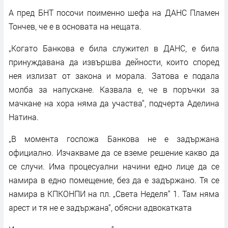
А пред БНТ посочи поименно шефа на ДАНС Пламен
Тончев, че е в основата на нещата.
„Когато Банкова е била служител в ДАНС, е била
принуждавана да извършва дейности, които според
нея излизат от закона и морала. Затова е подала
молба за напускане. Казвала е, че в поръчки за
мачкане на хора няма да участва“, подчерта Аделина
Натина.
„В момента госпожа Банкова не е задържана
официално. Изчакваме да се вземе решение какво да
се случи. Има процесуални начини едно лице да се
намира в едно помещение, без да е задържано. Тя се
намира в КПКОНПИ на пл. „Света Неделя“ 1. Там няма
арест и тя не е задържана“, обясни адвокатката