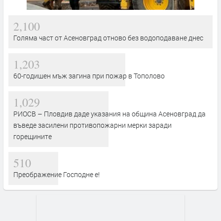
2,100
Голяма част от Асеновград отново без водоподаване днес
1,203
60-годишен мъж загина при пожар в Тополово
1,029
РИОСВ – Пловдив даде указания на община Асеновград да
въведе засилени противопожарни мерки заради
горещините
510
Преображение Господне е!