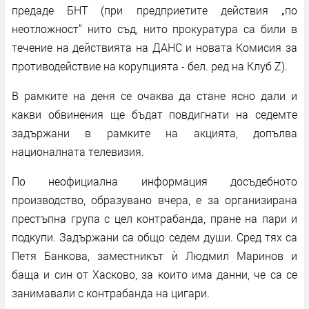
предаде БНТ (при предприетите действия „по
неотложност“ нито съд, нито прокуратура са били в
течение на действията на ДАНС и новата Комисия за
противодействие на корупцията - бел. ред на Клуб Z).
В рамките на деня се очаква да стане ясно дали и
какви обвинения ще бъдат повдигнати на седемте
задържани в рамките на акцията, допълва
националната телевизия.
По неофициална информация досъдебното
производство, образувано вчера, е за организирана
престъпна група с цел контрабанда, пране на пари и
подкупи. Задържани са общо седем души. Сред тях са
Петя Банкова, заместникът ѝ Людмил Маринов и
баща и син от Хасково, за които има данни, че са се
занимавали с контрабанда на цигари.