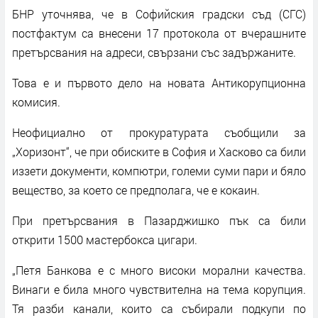
БНР уточнява, че в Софийския градски съд (СГС)
постфактум са внесени 17 протокола от вчерашните
претърсвания на адреси, свързани със задържаните.
Това е и първото дело на новата Антикорупционна
комисия.
Неофициално от прокуратурата съобщили за
„Хоризонт“, че при обиските в София и Хасково са били
иззети документи, компютри, големи суми пари и бяло
вещество, за което се предполага, че е кокаин.
При претърсвания в Пазарджишко пък са били
открити 1500 мастербокса цигари.
„Петя Банкова е с много високи морални качества.
Винаги е била много чувствителна на тема корупция.
Тя разби канали, които са събирали подкупи по