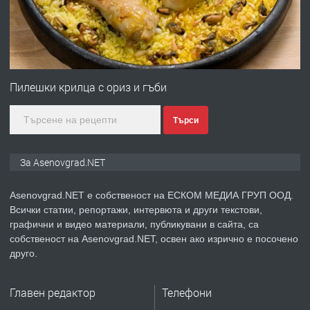
преди 1 година
ПРЕДЛАГА
Дава под наем Асеновград
Пилешки крилца с ориз и гъби
Търси
преди 2 години
ПРЕДЛАГА
Давам индивидуалани уроци по
За Asenovgrad.NET
Немски език
Asenovgrad.NET е собственост на ЕСКОМ МЕДИА ГРУП ООД.
Всички статии, репортажи, интервюта и други текстови,
преди 2 години
графични и видео материали, публикувани в сайта, са
собственост на Asenovgrad.NET, освен ако изрично е посочено
ПРЕДЛАГА
ремонт на покриви
друго.
Главен редактор
Телефони
преди 2 години