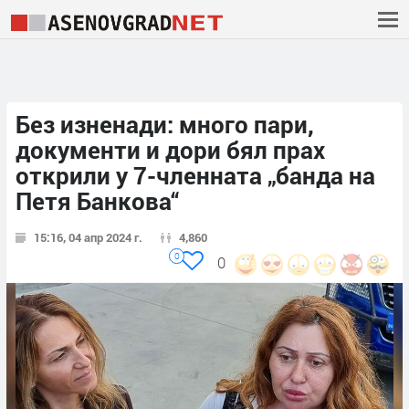
Без изненади: много пари,
документи и дори бял прах
открили у 7-членната „банда на
Петя Банкова“
15:16, 04 апр 2024 г.
4,860
0
0