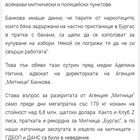
всякакви митнически и полицейски пунктове.
Банкова имаше данни, че парите от наркотиците,
които бяха задържани на частно пристанище в Бургас
в пратка с банани, са щели да се използват за
купуване на избори. Някой се погрижи тя да не си
свърши работата“.
Това пък обяви тази сутрин пред медии Аделина
Натина, адвокат на директорката на Агенция
„Митници“ Банкова.
Става въпрос за разкритата от Агенция „Митници“
само преди дни мегапратка със 170 кг кокаин на
стойност над 6,8 млн. щатски долара. Както и Клуб Z
писа, пратката е рекордна за Митница „Бургас“, а по
наши източници заслугата е изцяло на митниците -
ГДБОП и ДАНС са били в неведение.