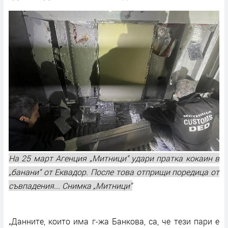
На 25 март Агенция „Митници“ удари пратка кокаин в
„банани“ от Еквадор. После това отприщи поредица от
съвпадения... Снимка „Митници"
„Данните, които има г-жа Банкова, са, че тези пари е