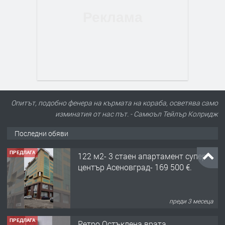
Опитът, подобно фенера на кърмата на кораба, осветява само
изминатия от нас път. - Самюъл Тейлър Колридж
Последни обяви
ПРЕДЛАГА
122 м2- 3 стаен апартамент супер
център Асеновград- 169 500 €.
преди 3 месеца
ПРЕДЛАГА
Ретро Остъклена врата