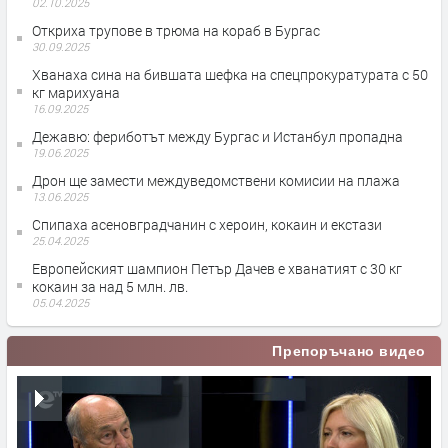
02.10.2025
Откриха трупове в трюма на кораб в Бургас
30.09.2025
Хванаха сина на бившата шефка на спецпрокуратурата с 50
кг марихуана
16.09.2025
Дежавю: фериботът между Бургас и Истанбул пропадна
19.06.2025
Дрон ще замести междуведомствени комисии на плажа
13.06.2025
Спипаха асеновградчанин с хероин, кокаин и екстази
25.04.2025
Европейският шампион Петър Дачев е хванатият с 30 кг
кокаин за над 5 млн. лв.
05.04.2025
Препоръчано видео