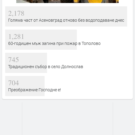
2,178
Голяма част от Асеновград отново без водоподаване днес
1,281
60-годишен мъж загина при пожар в Тополово
745
Традиционен събор в село Долнослав
704
Преображение Господне е!