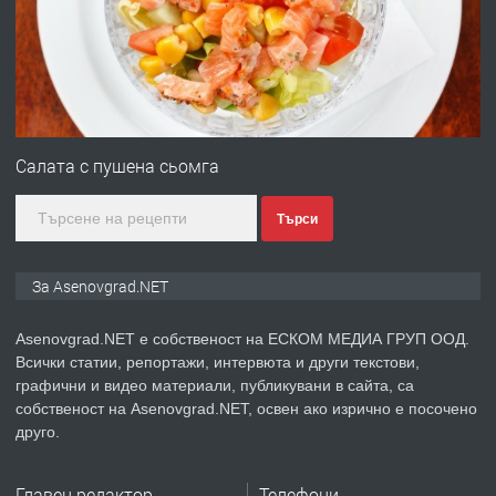
преди 1 година
ПРЕДЛАГА
Професионална зеленчукорезачка
за заведения и дома
Салата с пушена сьомга
Търси
преди 1 година
ПРЕДЛАГА
Дава под наем Асеновград
За Asenovgrad.NET
Asenovgrad.NET е собственост на ЕСКОМ МЕДИА ГРУП ООД.
Всички статии, репортажи, интервюта и други текстови,
преди 2 години
графични и видео материали, публикувани в сайта, са
собственост на Asenovgrad.NET, освен ако изрично е посочено
ПРЕДЛАГА
Давам индивидуалани уроци по
друго.
Немски език
Главен редактор
Телефони