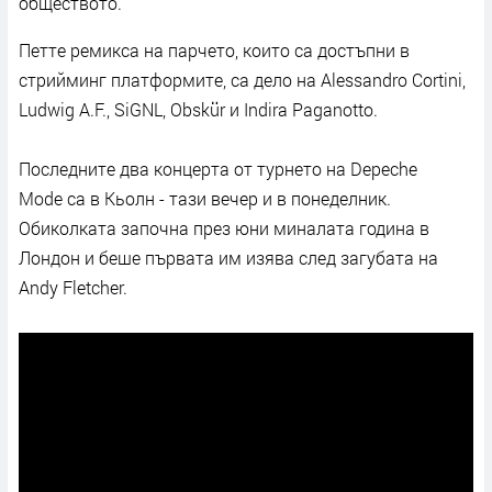
обществото.
Петте ремикса на парчето, които са достъпни в
стрийминг платформите, са дело на Alessandro Cortini,
Ludwig A.F., SiGNL, Obskür и Indira Paganotto.
Последните два концерта от турнето на Depeche
Mode са в Кьолн - тази вечер и в понеделник.
Обиколката започна през юни миналата година в
Лондон и беше първата им изява след загубата на
Andy Fletcher.