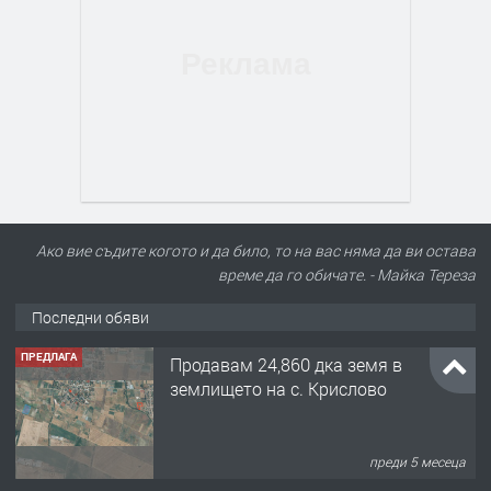
Ако вие съдите когото и да било, то на вас няма да ви остава
време да го обичате. - Майка Тереза
Последни обяви
ПРЕДЛАГА
Продавам 24,860 дка земя в
землището на с. Крислово
преди 5 месеца