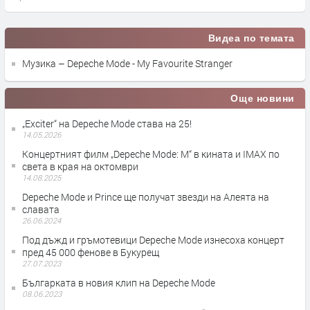
Видеа по темата
Музика – Depeche Mode - My Favourite Stranger
Още новини
„Exciter“ на Depeche Mode става на 25!
14.05.2026
Концертният филм „Depeche Mode: M“ в кината и IMAX по
света в края на октомври
14.08.2025
Depeche Mode и Prince ще получат звезди на Алеята на
славата
26.06.2024
Под дъжд и гръмотевици Depeche Mode изнесоха концерт
пред 45 000 фенове в Букурещ
27.07.2023
Българката в новия клип на Depeche Mode
08.06.2023