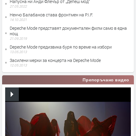
Напусна ни Анди Флечър от „Депеш мод“
27.05.2022
Ненчо Балабанов става фронтмен на P.I.F.
14.10.2021
Depeche Mode представят документален филм само в една
нощ
21.09.2019
Depeche Mode предизвика буря по време на избори
13.05.2013
Засилени мерки за концерта на Depeche Mode
12.05.2013
Препоръчано видео