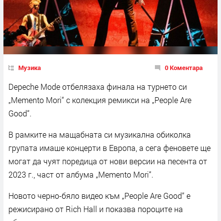
Музика
0 Коментара
Depeche Mode отбелязаха финала на турнето си
„Memento Mori“ с колекция ремикси на „People Are
Good“.
В рамките на мащабната си музикална обиколка
групата имаше концерти в Европа, а сега феновете ще
могат да чуят поредица от нови версии на песента от
2023 г., част от албума „Memento Mori“.
Новото черно-бяло видео към „People Are Good“ е
режисирано от Rich Hall и показва пороците на