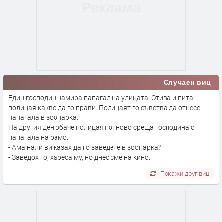
Случаен виц
Един господин намира папагал на улицата. Отива и пита
полицая какво да го прави. Полицаят го съветва да отнесе
папагала в зоопарка.
На другия ден обаче полицаят отново среща господина с
папагала на рамо.
- Ама нали ви казах да го заведете в зоопарка?
- Заведох го, хареса му, но днес сме на кино.
Покажи друг виц