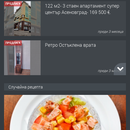
ПРЕДЛАГА
122 м2- 3 стаен апартамент супер
център Асеновград- 169 500 €.
преди 3 месеца
ПРЕДЛАГА
Ретро Остъклена врата
преди 3 месеца
ПРЕДЛАГА
🌟HYUNDAI i10 - 2024 | Само 55 лв./
Случайна рецепта
ден от DL RENT🌟
преди 10 месеца
ПРЕДЛАГА
Професионална броячна машина -
със сертификат от ЕЦБ