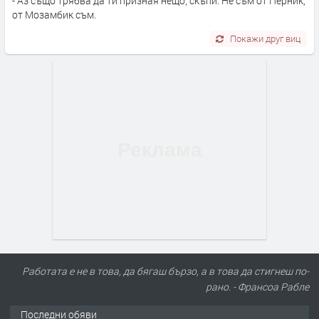
- Аз също трябва да ти призная нещо, скъпи. Не съм от Перник,
от Мозамбик съм.
Покажи друг виц
Работата е не в това, да бягаш бързо, а в това да стигнеш по-
рано. - Франсоа Рабле
Последни обяви