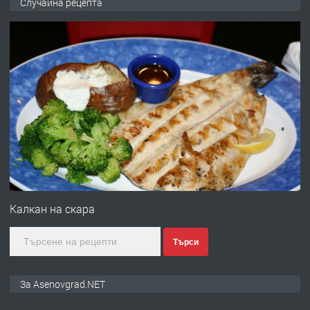
Случайна рецепта
ден от DL RENT🌟
преди 10 месеца
ПРЕДЛАГА
Професионална броячна машина -
със сертификат от ЕЦБ
преди 1 година
ПРЕДЛАГА
Професионална зеленчукорезачка
за заведения и дома
Калкан на скара
Търси
преди 1 година
ПРЕДЛАГА
Дава под наем Асеновград
За Asenovgrad.NET