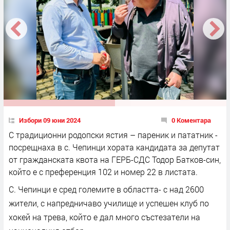
Избори 09 юни 2024
0 Коментара
С традиционни родопски ястия – пареник и пататник -
посрещнаха в с. Чепинци хората кандидата за депутат
от гражданската квота на ГЕРБ-СДС Тодор Батков-син,
който е с преференция 102 и номер 22 в листата.
С. Чепинци е сред големите в областта- с над 2600
жители, с напредничаво училище и успешен клуб по
хокей на трева, който е дал много състезатели на