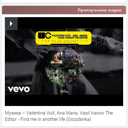
Препоръчано видео
Музика – Valentina VoX, Ana Maria, Vasil Ivanov The
Editor - Find me in another life (Grozdanka)