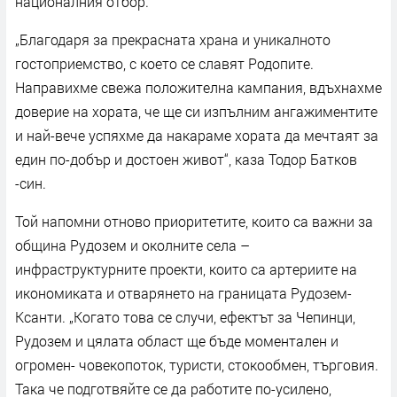
националния отбор.
„Благодаря за прекрасната храна и уникалното
гостоприемство, с което се славят Родопите.
Направихме свежа положителна кампания, вдъхнахме
доверие на хората, че ще си изпълним ангажиментите
и най-вече успяхме да накараме хората да мечтаят за
един по-добър и достоен живот“, каза Тодор Батков
-син.
Той напомни отново приоритетите, които са важни за
община Рудозем и околните села –
инфраструктурните проекти, които са артериите на
икономиката и отварянето на границата Рудозем-
Ксанти. „Когато това се случи, ефектът за Чепинци,
Рудозем и цялата област ще бъде моментален и
огромен- човекопоток, туристи, стокообмен, търговия.
Така че подготвяйте се да работите по-усилено,