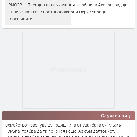
РИОСВ – Пловдив даде указания на община Асеновград да
въведе засилени противопожарни мерки заради
горещините
Случаен виц
Семейство празнува 25-годишнина от сватбата си. Мъжът:
- Скъпа, трябва да ти призная нещо. Аз съм далтонист.