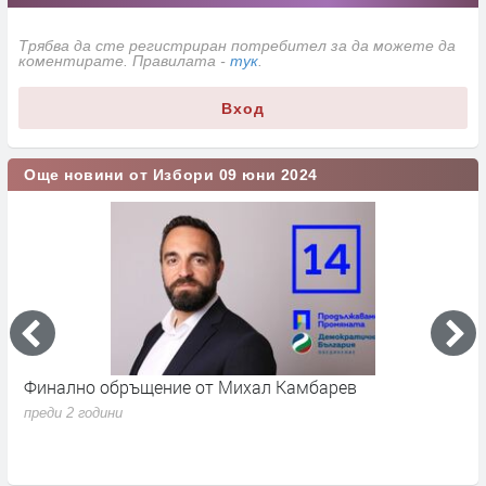
Трябва да сте регистриран потребител за да можете да
коментирате. Правилата -
тук
.
Вход
Още новини от Избори 09 юни 2024
от
Финално обръщение от Михал Камбарев
З
я
преди 2 години
п