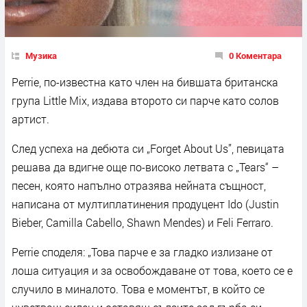
Музика
0 Коментара
Perrie, по-известна като член на бившата британска
група Little Mix, издава второто си парче като солов
артист.
След успеха на дебюта си „Forget About Us”, певицата
решава да вдигне още по-високо летвата с „Tears“ –
песен, която напълно отразява нейната същност,
написана от мултиплатинения продуцент Ido (Justin
Bieber, Camilla Cabello, Shawn Mendes) и Feli Ferraro.
Perrie споделя: „Това парче е за гладко излизане от
лоша ситуация и за освобождаване от това, което се е
случило в миналото. Това е моментът, в който се