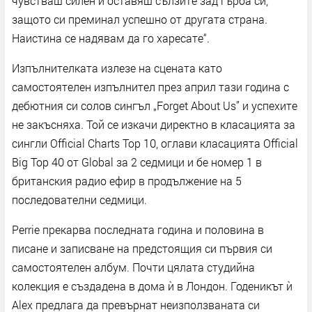
чувстваш силен и оставяш сълзите зад гърба си,
защото си преминал успешно от другата страна.
Наистина се надявам да го харесате“.
Изпълнителката излезе на сцената като
самостоятелен изпълнител през април тази година с
дебютния си солов сингъл „Forget About Us” и успехите
не закъсняха. Той се изкачи директно в класацията за
сингли Official Charts Top 10, оглави класацията Official
Big Top 40 от Global за 2 седмици и бе номер 1 в
британския радио ефир в продължение на 5
последователни седмици.
Perrie прекарва последната година и половина в
писане и записване на предстоящия си първия си
самостоятелен албум. Почти цялата студийна
колекция е създадена в дома ѝ в Лондон. Годеникът ѝ
Alex предлага да превърнат неизползваната си