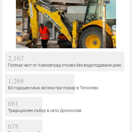
2,167
Голяма част от Асеновград отново без водоподаване днес
1,268
60-годишен мъж загина при пожар в Тополово
681
Традиционен събор в село Долнослав
678