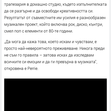
трапезария в домашно студио, където изпълнителката
да се разгърне и да освободи креативността си.
Резултатът от съвместните им усилия е разнообразен
музикален проект, който включва рок, диско, кънтри,
смел поп с елементи от 80-те години.
„Да мога да кажа това, което искам и чувствам, е
просто най-невероятното преживяване. Никога преди
не съм го правила – затова исках да изследвам
всичките си емоции и да ги превърна в музиката“,
откровена е Perrie.