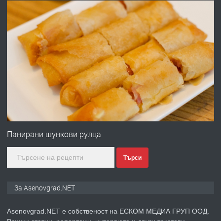
преди 10 месеца
ПРЕДЛАГА
Професионална броячна машина -
със сертификат от ЕЦБ
преди 1 година
ПРЕДЛАГА
Професионална зеленчукорезачка
за заведения и дома
Панирани шункови рулца
Търси
преди 1 година
ПРЕДЛАГА
Дава под наем Асеновград
За Asenovgrad.NET
Asenovgrad.NET е собственост на ЕСКОМ МЕДИА ГРУП ООД.