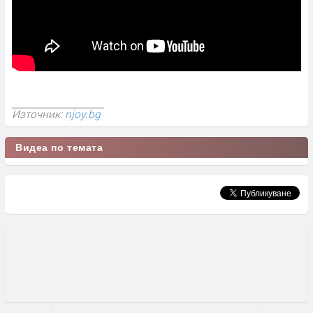
Източник:
njoy.bg
Видеа по темата