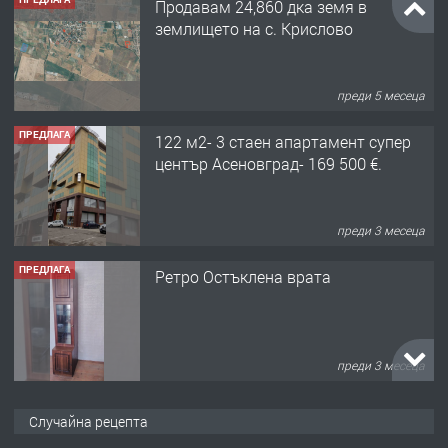
Продавам 24,860 дка земя в
землището на с. Крислово
преди 5 месеца
ПРЕДЛАГА
122 м2- 3 стаен апартамент супер
център Асеновград- 169 500 €.
преди 3 месеца
ПРЕДЛАГА
Ретро Остъклена врата
преди 3 месеца
ПРЕДЛАГА
🌟HYUNDAI i10 - 2024 | Само 55 лв./
Случайна рецепта
ден от DL RENT🌟