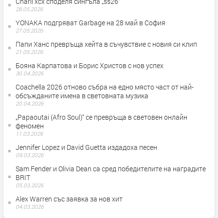
Charli xcx споделя сингъла „ss26“
28.05.2026
YONAKA подгряват Garbage на 28 май в София
27.05.2026
Папи Ханс превръща хейта в съчувствие с новия си клип
21.05.2026
Бояна Карпатова и Борис Христов с нов успех
30.04.2026
Coachella 2026 отново събра на едно място част от най-
обсъжданите имена в световната музика
20.04.2026
„Papaoutai (Afro Soul)“ се превръща в световен онлайн
феномен
11.03.2026
Jennifer Lopez и David Guetta издадоха песен
09.03.2026
Sam Fender и Olivia Dean са сред победителите на наградите
BRIT
05.03.2026
Alex Warren със заявка за нов хит
04.03.2026