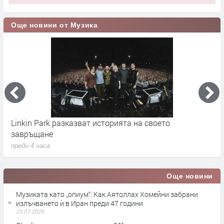
Още новини от Музика
Linkin Park разказват историята на своето
M
завръщане
с
преди 4 часа
п
Още новини
Музиката като „опиум“: Как Аятоллах Хомейни забрани
излъчването ѝ в Иран преди 47 години
23.07.2026