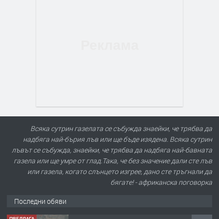
Всяка сутрин газелата се събужда знаейки, че трябва да
надбяга най-бърия лъв или ще бъде изядена. Всяка сутрин
лъвът се събужда, знаейки, че трябва да надбяга най-бавната
газела или ще умре от глад.Така, че без значение дали сте лъв
или газела, когато слънцето изгрее, дано сте тръгнали да
бягате! - африканска поговорка
Последни обяви
ПРЕДЛАГА