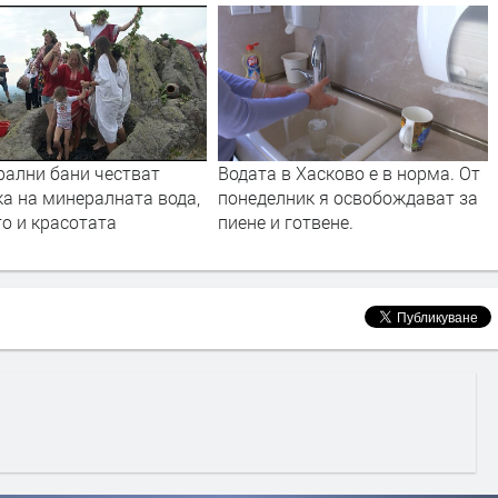
 в Хасково е в норма. От
Изчерпва ли се чистата вода на
лник я освобождават за
Земята?
и готвене.