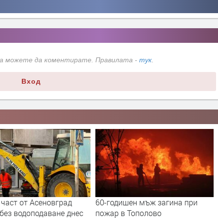
да можете да коментирате. Правилата -
тук
.
Вход
-годишен мъж загина при
РИОСВ – Пловдив даде
жар в Тополово
указания на община