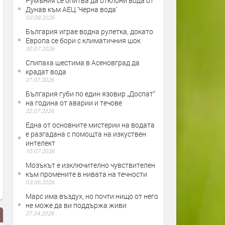
Румъния се опитва да отклони вода от
Дунав към АЕЦ 'Черна вода'
03.08.2026
България играе водна рулетка, докато
Европа се бори с климатичния шок
30.07.2026
Спипаха шестима в Асеновград да
крадат вода
27.07.2026
България губи по един язовир „Доспат“
на година от аварии и течове
22.07.2026
Една от основните мистерии на водата
е разгадана с помощта на изкуствен
интелект
10.07.2026
Мозъкът е изключително чувствителен
към промените в нивата на течности
03.06.2026
Марс има въздух, но почти нищо от него
не може да ви поддържа живи
27.04.2026