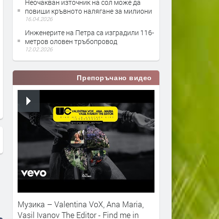
Неочакван източник на сол може да
повиши кръвното налягане за милиони
16.04.2026
Инженерите на Петра са изградили 116-
метров оловен тръбопровод
12.02.2026
Ловецът на вода-бай
Забраниха за пиене вода
Препоръчано видео
Манчо:Хаира ни вика... ние го не
села в областта
щем
Музика – Valentina VoX, Ana Maria,
Vasil Ivanov The Editor - Find me in