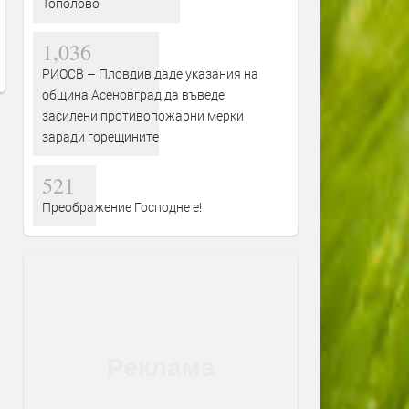
Тополово
лени
гориво на бъдещето
преди 1 седмица
ади
преди 1 седмица
1,036
РИОСВ – Пловдив даде указания на
община Асеновград да въведе
засилени противопожарни мерки
заради горещините
521
Преображение Господне е!