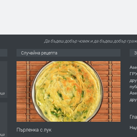
Да бъдеш добър човек и да бъдеш добър гражд
Случайна рецепта
З
еца
Ase
ГРУ
дру
пуб
Ase
еца
дру
Гл
Над
Пърленка с лук