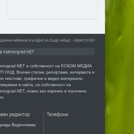
анин невинаги е едно и също нещо. - Аристотел
а Asenovgrad.NET
novgrad.NET е собственост на ЕСКОМ МЕДИА
П ООД. Всички статии, репортажи, интервюта и
ги текстови, графични и видео материали,
ликувани в сайта, са собственост на
novgrad.NET, освен ако изрично е посочено
го.
авен редактор
Телефони
ежда Виденлиева