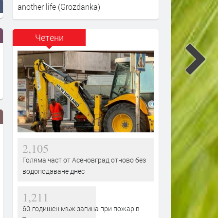
another life (Grozdanka)
Четени
2,105
Голяма част от Асеновград отново без
водоподаване днес
1,211
Поетапно премахват сухи и
„Калцит“ от Асеновг
60-годишен мъж загина при пожар в
опасни дървета в Асеновград
произвежда „зeлeн“ 