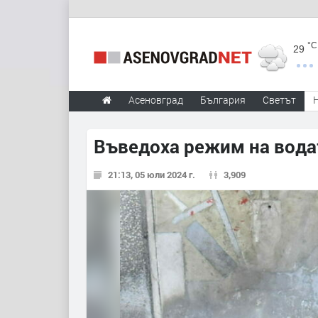
°C
29
Асеновград
България
Светът
Въведоха режим на водат
21:13, 05 юли 2024 г.
3,909