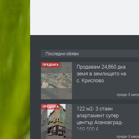
ПРЕДЛАГА
Продавам 24,860 дка
земя в землището на
с. Крислово
Последни обяви
преди 5 мес
ПРЕДЛАГА
122 м2- 3 стаен
апартамент супер
център Асеновград-
169 500 €.
преди 3 мес
ПРЕДЛАГА
Ретро Остъклена
врата