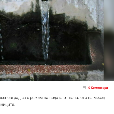
0 Коментара
сеновград са с режим на водата от началото на месец
чниците.