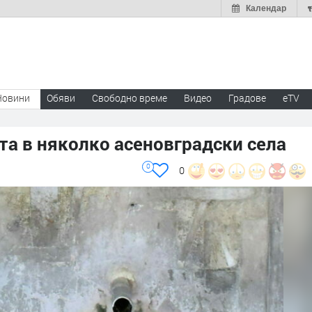
Календар
Новини
Обяви
Свободно време
Видео
Градове
eTV
а в няколко асеновградски села
0
0