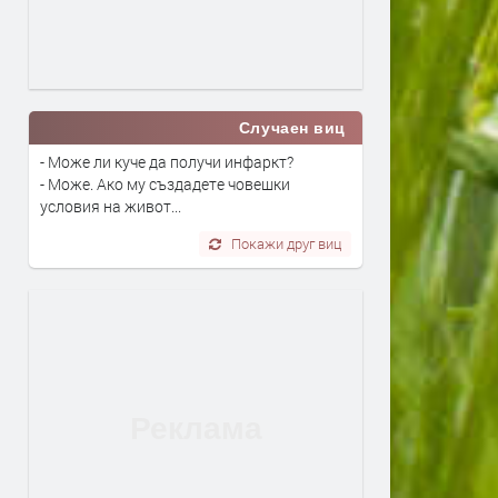
Случаен виц
- Може ли куче да получи инфаркт?
- Може. Ако му създадете човешки
условия на живот...
Покажи друг виц