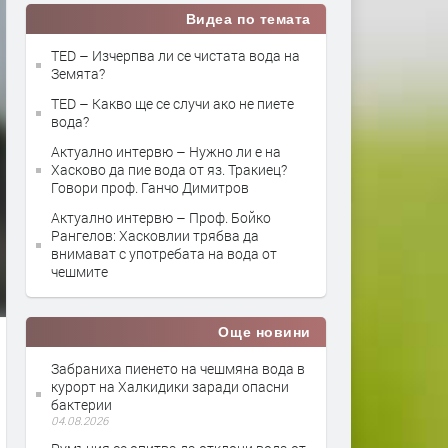
Видеа по темата
TED – Изчерпва ли се чистата вода на
Земята?
TED – Какво ще се случи ако не пиете
вода?
Актуално интервю – Нужно ли е на
Хасково да пие вода от яз. Тракиец?
Говори проф. Ганчо Димитров
Актуално интервю – Проф. Бойко
Рангелов: Хасковлии трябва да
внимават с употребата на вода от
чешмите
Още новини
Забраниха пиенето на чешмяна вода в
курорт на Халкидики заради опасни
бактерии
04.08.2026