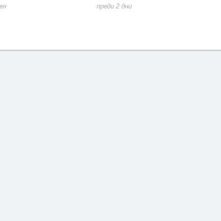
Асеновград да въведе заси
еди 2 дни
противопожарни мерки зар
горещините
преди 3 дни