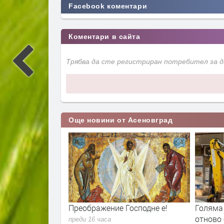
Facebook коментари
Коментари в сайта
Трябва да сте регистриран потребител за 
Още новини от Асеновград
ние Господне е!
Голяма част от Асеновград
60
отново без водоподаване днес
по
са