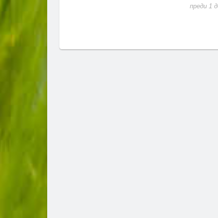
преди 1 ден
пр