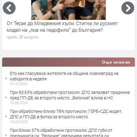
ъм
От Тесак до Младежкия хълм: Стигна ли руският
О
модел на „лов на педофили“ до България?
п
преди 30 минути
Още новини
Ето как гласуваха жителите на община Асеновград на
изборите в неделя
31.10.2024
При 93.53% обработени протоколи: ДПС запазват преднина
пред ПП-ДБ за второто място, „Величие“ влиза в НС
10.06.2024
При обработени близо 78% протоколи: ГЕРБ-СДС водят,
ДПС и ПП-ДБ в битка за второто място
10.06.2024
При близо 37% обработени протоколи: ДПС губи от
преднината си, "Величие" увеличава резултата си