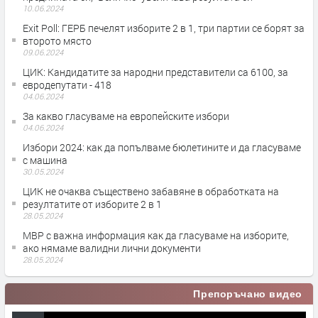
10.06.2024
Exit Poll: ГЕРБ печелят изборите 2 в 1, три партии се борят за
второто място
09.06.2024
ЦИК: Кандидатите за народни представители са 6100, за
евродепутати - 418
04.06.2024
За какво гласуваме на европейските избори
04.06.2024
Избори 2024: как да попълваме бюлетините и да гласуваме
с машина
30.05.2024
ЦИК не очаква съществено забавяне в обработката на
резултатите от изборите 2 в 1
28.05.2024
МВР с важна информация как да гласуваме на изборите,
ако нямаме валидни лични документи
28.05.2024
Препоръчано видео