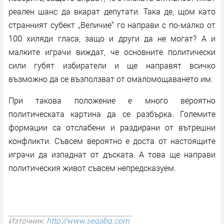
реален шанс да вкарат депутати. Така де, щом като
странният субект „Величие“ го направи с по-малко от
100 хиляди гласа, защо и други да не могат? А и
малките играчи виждат, че основните политически
сили губят избиратели и ще направят всичко
възможно да се възползват от омаломощаването им.
При такова положение е много вероятно
политическата картина да се разбърка. Големите
формации са отслабени и раздирани от вътрешни
конфликти. Съвсем вероятно е доста от настоящите
играчи да изпаднат от дъската. А това ще направи
политическия живот съвсем непредсказуем.
Източник:
http://www.segabg.com