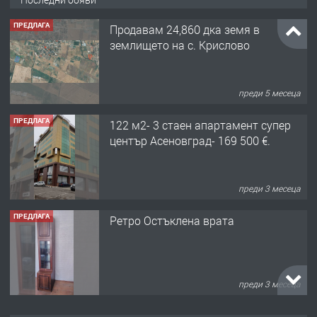
ПРЕДЛАГА
Продавам 24,860 дка земя в
землището на с. Крислово
преди 5 месеца
ПРЕДЛАГА
122 м2- 3 стаен апартамент супер
център Асеновград- 169 500 €.
преди 3 месеца
ПРЕДЛАГА
Ретро Остъклена врата
преди 3 месеца
ПРЕДЛАГА
🌟HYUNDAI i10 - 2024 | Само 55 лв./