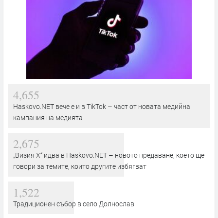
4,655
Haskovo.NET вече е и в TikTok – част от новата медийна
кампания на медията
2,675
„Визия Х“ идва в Haskovo.NET – новото предаване, което ще
говори за темите, които другите избягват
1,522
Традиционен събор в село Долнослав