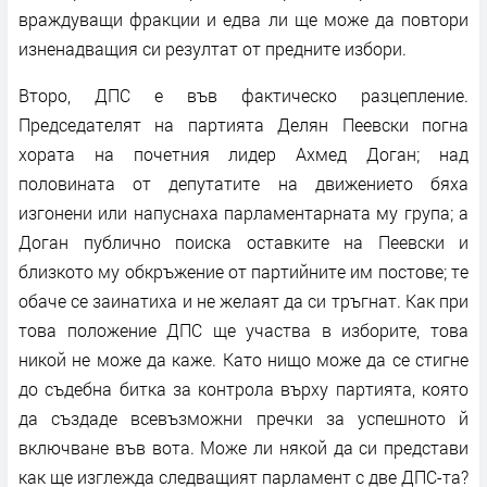
враждуващи фракции и едва ли ще може да повтори
изненадващия си резултат от предните избори.
Второ, ДПС е във фактическо разцепление.
Председателят на партията Делян Пеевски погна
хората на почетния лидер Ахмед Доган; над
половината от депутатите на движението бяха
изгонени или напуснаха парламентарната му група; а
Доган публично поиска оставките на Пеевски и
близкото му обкръжение от партийните им постове; те
обаче се заинатиха и не желаят да си тръгнат. Как при
това положение ДПС ще участва в изборите, това
никой не може да каже. Като нищо може да се стигне
до съдебна битка за контрола върху партията, която
да създаде всевъзможни пречки за успешното й
включване във вота. Може ли някой да си представи
как ще изглежда следващият парламент с две ДПС-та?