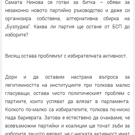
Самата Нинова се готви за битка – обяви за
незаконно новото партийно ръководство и даже си
организира собствена, алтернативна сбирка на
„Бузлуджа“. Каква ли партия ще остане от БСП до
изборите?
Висящ остава проблемът с избирателната активност.
Дори и да оставим настрана въпроса за
легитимността на институциите при толкова малко
гласуващи, остава чисто политическият проблем с
партиите, които успяват да влязат в парламента.
Колкото по-малко са избирателите, толкова по-ниско
пада бариерата. Затова е естествено да очакваме, че
всевъзможни партийки и коалиции ще точат зъби за
изборите, защото вярват, че с ниската активност имат