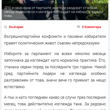
ДПС е само една от партиите, които се раздират от войни
между лидерите си и могат да пострадат на изборите заради
това.
България
0 Коментара
Вътрешнопартийни конфликти и пасивни избиратели
правят политическия живот съвсем непредсказуем
Изборите за парламент на всеки няколко месеца
започнаха да изглеждат като нормална практика. Ето,
станаха седми поред за последните три години. Никой
сред партийните лидери не изглежда особено
разтревожен от това, значи вече го приемат за нещо
естествено.
А пък и като погледнем какво се случи през последния
месец, това действително изглежда така. За редовно