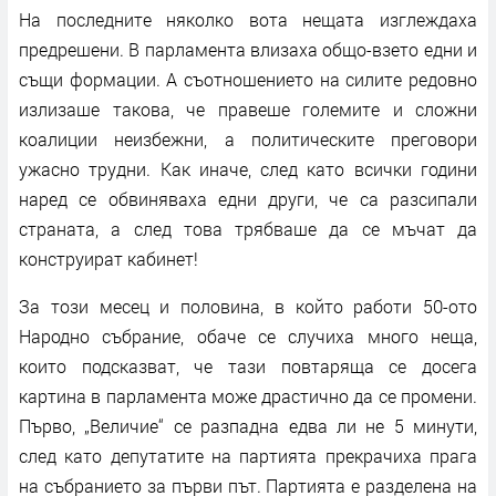
На последните няколко вота нещата изглеждаха
предрешени. В парламента влизаха общо-взето едни и
същи формации. А съотношението на силите редовно
излизаше такова, че правеше големите и сложни
коалиции неизбежни, а политическите преговори
ужасно трудни. Как иначе, след като всички години
наред се обвиняваха едни други, че са разсипали
страната, а след това трябваше да се мъчат да
конструират кабинет!
За този месец и половина, в който работи 50-ото
Народно събрание, обаче се случиха много неща,
които подсказват, че тази повтаряща се досега
картина в парламента може драстично да се промени.
Първо, „Величие“ се разпадна едва ли не 5 минути,
след като депутатите на партията прекрачиха прага
на събранието за първи път. Партията е разделена на