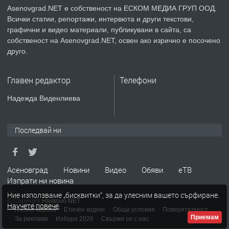
Asenovgrad.NET е собственост на ЕСКОМ МЕДИА ГРУП ООД.
Всички статии, репортажи, интервюта и други текстови,
преди 2 години
графични и видео материали, публикувани в сайта, са
собственост на Asenovgrad.NET, освен ако изрично е посочено
ПРЕДЛАГА
Давам индивидуалани уроци по
друго.
Немски език
Главен редактор
Телефони
преди 2 години
Надежда Виденлиева
ПРЕДЛАГА
ремонт на покриви
Последвай ни
преди 2 години
Асеновград
Новини
Видео
Обяви
еТВ
Изпрати ни новина
ПРЕДЛАГА
Висококачествени Целофанови
Ние използваме „бисквитки“, за да улесним вашето сърфиране.
Пликове - СКОРПИОПЛАСТ
© Copyright
Haskovo.NET
Научете повече
.
Пълна версия
Етичен кодекс
Общи условия
Поверителност
Приемам
За реклама
Избори 2026
Свържи се с нас