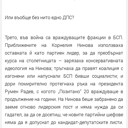
Или въобще без нито едно ДПС?
Трето, във война са враждуващите фракции в БСП.
Приближените на Корнелия Нинова използваха
оставката й като партиен лидер, за да преобърнат
курса на столетницата – зарязаха консервативната
идеология на Нинова; тръгнаха да правят коалиция с
изгонени или напуснали БСП бивши социалисти; и
дори помирително протегнаха ръка на президента
Румен Радев, с когото „Позитано“ 20 враждуваше в
продължение на години. На Нинова беше забранено да
заеме отново лидерския пост и няма нужда да си
гадател, за да се досетиш, че новите партийни шефове
няма да я допуснат до кандидат-депутатските листи.