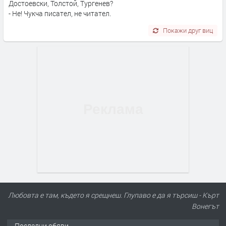
Достоевски, Толстой, Тургенев?
- Не! Чукча писател, не читател.
Покажи друг виц
Любовта е там, където я срещнеш. Глупаво е да я търсиш - Кърт
Вонегът
Последни обяви