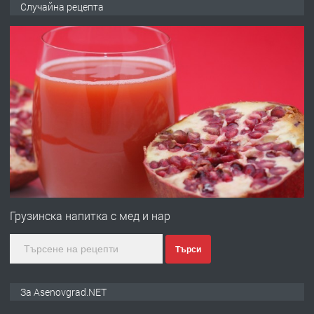
Случайна рецепта
ден от DL RENT🌟
преди 10 месеца
ПРЕДЛАГА
Професионална броячна машина -
със сертификат от ЕЦБ
преди 1 година
ПРЕДЛАГА
Професионална зеленчукорезачка
за заведения и дома
Грузинска напитка с мед и нар
Търси
преди 1 година
ПРЕДЛАГА
Дава под наем Асеновград
За Asenovgrad.NET