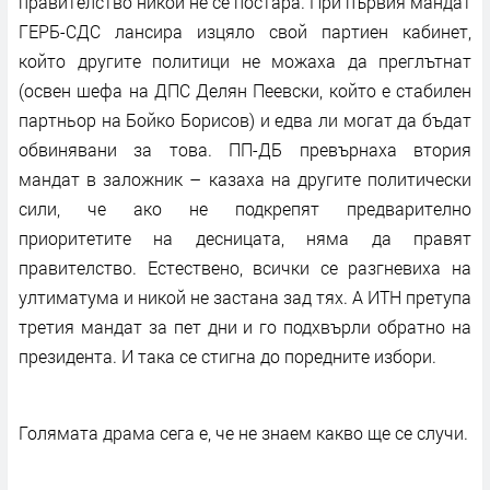
правителство никой не се постара. При първия мандат
ГЕРБ-СДС лансира изцяло свой партиен кабинет,
който другите политици не можаха да преглътнат
(освен шефа на ДПС Делян Пеевски, който е стабилен
партньор на Бойко Борисов) и едва ли могат да бъдат
обвинявани за това. ПП-ДБ превърнаха втория
мандат в заложник – казаха на другите политически
сили, че ако не подкрепят предварително
приоритетите на десницата, няма да правят
правителство. Естествено, всички се разгневиха на
ултиматума и никой не застана зад тях. А ИТН претупа
третия мандат за пет дни и го подхвърли обратно на
президента. И така се стигна до поредните избори.
Голямата драма сега е, че не знаем какво ще се случи.