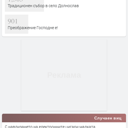
Традиционен събор в село Долнослав
901
Преображение Господне е!
Случаен виц
С навлизането на електронните цигари малката