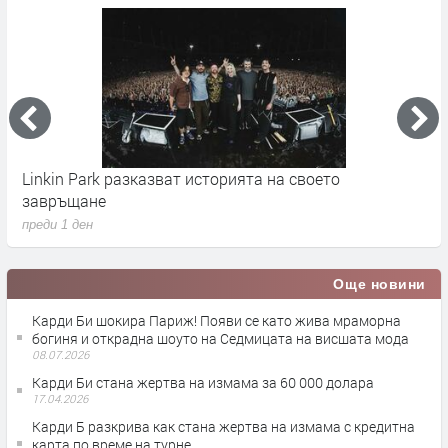
Madonna и Kylie Minogue пуснаха първия си
Д
съвместен сингъл
ц
преди 1 ден
п
Още новини
Карди Би шокира Париж! Появи се като жива мраморна
богиня и открадна шоуто на Седмицата на висшата мода
08.07.2026
Карди Би стана жертва на измама за 60 000 долара
17.04.2026
Карди Б разкрива как стана жертва на измама с кредитна
карта по време на турне