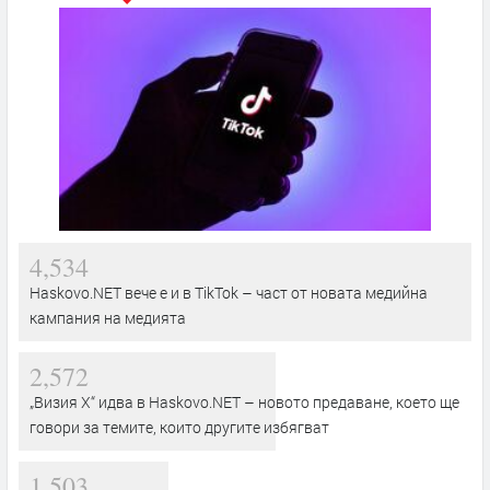
4,534
Haskovo.NET вече е и в TikTok – част от новата медийна
кампания на медията
2,572
„Визия Х“ идва в Haskovo.NET – новото предаване, което ще
говори за темите, които другите избягват
1,503