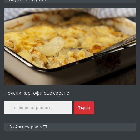
със сертификат от ЕЦБ
преди 1 година
ПРЕДЛАГА
Професионална зеленчукорезачка
за заведения и дома
преди 1 година
ПРЕДЛАГА
Дава под наем Асеновград
Печени картофи със сирене
Търси
преди 2 години
ПРЕДЛАГА
Давам индивидуалани уроци по
За Asenovgrad.NET
Немски език