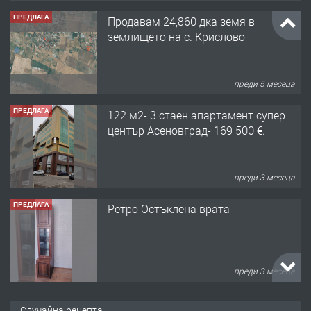
ПРЕДЛАГА
122 м2- 3 стаен апартамент супер
център Асеновград- 169 500 €.
преди 3 месеца
ПРЕДЛАГА
Ретро Остъклена врата
преди 3 месеца
ПРЕДЛАГА
🌟HYUNDAI i10 - 2024 | Само 55 лв./
ден от DL RENT🌟
преди 10 месеца
ПРЕДЛАГА
Професионална броячна машина -
Случайна рецепта