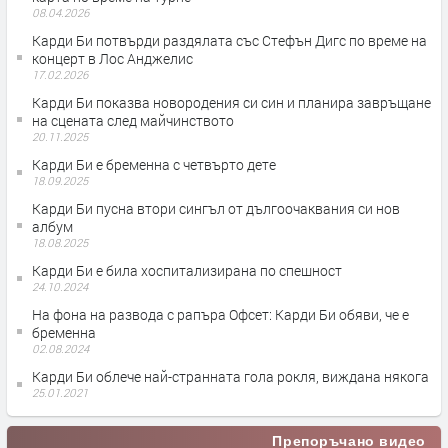
08.04.2026
Карди Би потвърди раздялата със Стефън Дигс по време на
концерт в Лос Анджелис
17.02.2026
Карди Би показва новородения си син и планира завръщане
на сцената след майчинството
20.11.2025
Карди Би е бременна с четвърто дете
18.09.2025
Карди Би пусна втори сингъл от дългоочаквания си нов
албум
18.08.2025
Карди Би е била хоспитализирана по спешност
24.10.2024
На фона на развода с рапъра Офсет: Карди Би обяви, че е
бременна
02.08.2024
Карди Би облече най-странната гола рокля, виждана някога
25.01.2021
Препоръчано видео