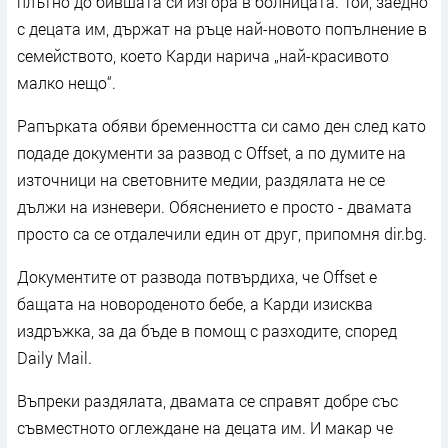
плътно до бившата си изгора в болницата. Той, заедно
с децата им, държат на ръце най-новото попълнение в
семейството, което Карди нарича „най-красивото
малко нещо“.
Рапърката обяви бременността си само ден след като
подаде документи за развод с Offset, а по думите на
източници на световните медии, раздялата не се
дължи на изневери. Обяснението е просто - двамата
просто са се отдалечили един от друг, припомня dir.bg.
Документите от развода потвърдиха, че Offset е
бащата на новороденото бебе, а Карди изисква
издръжка, за да бъде в помощ с разходите, според
Daily Mail.
Въпреки раздялата, двамата се справят добре със
съвместното оглеждане на децата им. И макар че