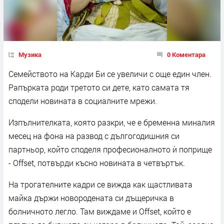
Музика
0 Коментара
Семейството на Карди Би се увеличи с още един член.
Рапърката роди третото си дете, като самата тя
сподели новината в социалните мрежи.
Изпълнителката, която разкри, че е бременна миналия
месец на фона на развод с дългогодишния си
партньор, който споделя професионалното ѝ поприще
- Offset, потвърди късно новината в четвъртък.
На трогателните кадри се вижда как щастливата
майка държи новородената си дъщеричка в
болничното легло. Там виждаме и Offset, който е