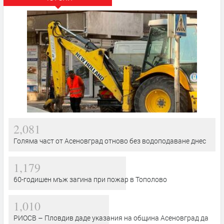
2,081
Голяма част от Асеновград отново без водоподаване днес
1,179
60-годишен мъж загина при пожар в Тополово
1,010
РИОСВ – Пловдив даде указания на община Асеновград да