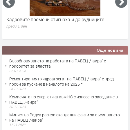
Кадровите промени стигнаха и до рудниците
П
1
преди 1 ден
п
Още новини
Възобновяването на работата на ПАВЕЦ „Чаира“ е
приоритет за властта
08.01.2025
Ремонтираният хидроагрегат на ПАВЕЦ „Чаира“ е пред
проби за пускане в началото на 2025 г.
25.10.2024
Комисията по енергетика към НС с изнесено заседание в
ПАВЕЦ „Чаира“
30.11.2023
Министър Радев разкри скандални факти за съсипването
на ПАВЕЦ „Чаира“
17.11.2023