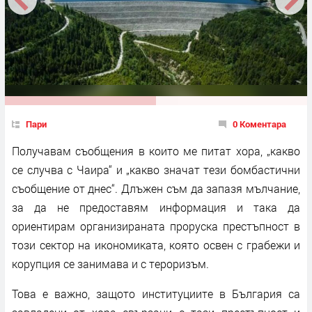
Пари
0 Коментара
Получавам съобщения в които ме питат хора, „какво
се случва с Чаира“ и „какво значат тези бомбастични
съобщение от днес“. Длъжен съм да запазя мълчание,
за да не предоставям информация и така да
ориентирам организираната проруска престъпност в
този сектор на икономиката, която освен с грабежи и
корупция се занимава и с тероризъм.
Това е важно, защото институциите в България са