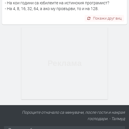
- На кои години са юбилеите на истинския програмист?
- На 4, 8, 16, 32, 64, а ако му провърви, то и на 128.
Покажи друг виц
Пороците отначало са минувачи, после гости и накрая
господари. - Талмуд