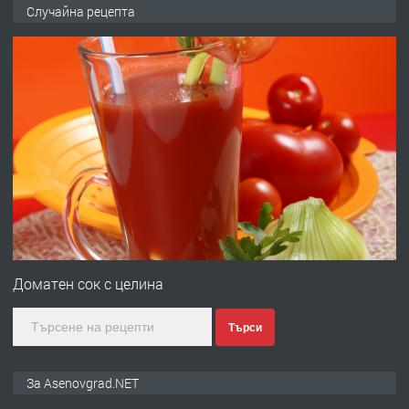
🌟HYUNDAI i10 - 2024 | Само 55 лв./
Случайна рецепта
ден от DL RENT🌟
преди 10 месеца
ПРЕДЛАГА
Професионална броячна машина -
със сертификат от ЕЦБ
преди 1 година
ПРЕДЛАГА
Професионална зеленчукорезачка
за заведения и дома
Доматен сок с целина
Търси
преди 1 година
ПРЕДЛАГА
Дава под наем Асеновград
За Asenovgrad.NET