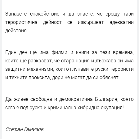
Запазете спокойствие и да знаете, че срещу тази
терористична дейност се извършват адекватни
действия.
Един ден ще има филми и книги за тези времена,
които ще разказват, че стара нация и държава си има
защитни механизми, които глупавите руски терористи
и техните проксита, дори не могат да си обяснят.
Да живее свободна и демократична България, която
сега е под руска и криминална хибридна окупация!
Стефан Гамизов