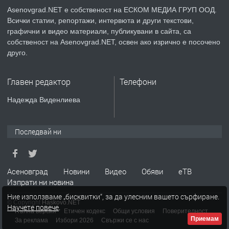
Asenovgrad.NET е собственост на ЕСКОМ МЕДИА ГРУП ООД.
Всички статии, репортажи, интервюта и други текстови,
преди 2 години
графични и видео материали, публикувани в сайта, са
собственост на Asenovgrad.NET, освен ако изрично е посочено
ПРЕДЛАГА
Давам индивидуалани уроци по
друго.
Немски език
Главен редактор
Телефони
преди 2 години
Надежда Виденлиева
ПРЕДЛАГА
ремонт на покриви
Последвай ни
преди 2 години
Асеновград
Новини
Видео
Обяви
еТВ
Изпрати ни новина
ПРЕДЛАГА
Висококачествени Целофанови
Ние използваме „бисквитки“, за да улесним вашето сърфиране.
Пликове - СКОРПИОПЛАСТ
© Copyright
Haskovo.NET
Научете повече
.
Пълна версия
Етичен кодекс
Общи условия
Поверителност
Приемам
За реклама
Избори 2026
Свържи се с нас