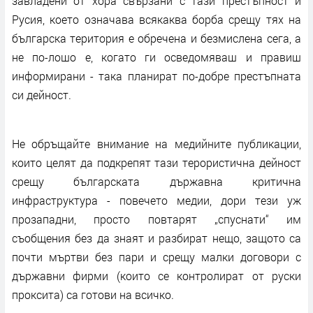
завладени от хора свързани с тази престъпност и
Русия, което означава всякаква борба срещу тях на
българска територия е обречена и безмислена сега, а
не по-лошо е, когато ги осведомяваш и правиш
информирани - така планират по-добре престъпната
си дейност.
Не обръщайте внимание на медийните публикации,
които целят да подкрепят тази терористична дейност
срещу българската държавна критична
инфраструктура - повечето медии, дори тези уж
прозападни, просто повтарят „спуснати“ им
съобщения без да знаят и разбират нещо, защото са
почти мъртви без пари и срещу малки договори с
държавни фирми (които се контролират от руски
проксита) са готови на всичко.