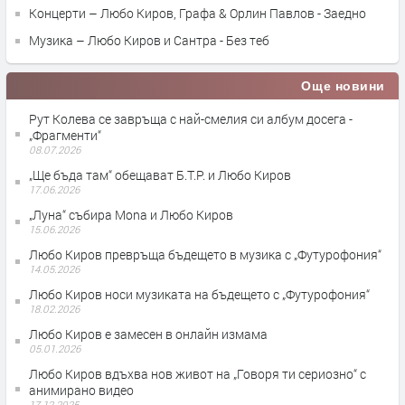
Концерти – Любо Киров, Графа & Орлин Павлов - Заедно
Музика – Любо Киров и Сантра - Без теб
Още новини
Рут Колева се завръща с най-смелия си албум досега -
„Фрагменти“
08.07.2026
„Ще бъда там“ обещават Б.Т.Р. и Любо Киров
17.06.2026
„Луна“ събира Mona и Любо Киров
15.06.2026
Любо Киров превръща бъдещето в музика с „Футурофония“
14.05.2026
Любо Киров носи музиката на бъдещето с „Футурофония“
18.02.2026
Любо Киров е замесен в онлайн измама
05.01.2026
Любо Киров вдъхва нов живот на „Говоря ти сериозно“ с
анимирано видео
17.12.2025