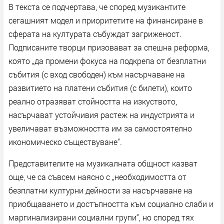
В текста се подчертава, че според музикантите
сегашният модел и приоритетите на финансиране в
сферата на културата събуждат загриженост.
Подписаните творци призовават за спешна реформа,
която „да промени фокуса на подкрепа от безплатни
събития (с вход свободен) към насърчаване на
развитието на платени събития (с билети), които
реално отразяват стойността на изкуството,
насърчават устойчивия растеж на индустрията и
увеличават възможността им за самостоятелно
икономическо съществуване“.
Представителите на музикалната общност казват
още, че са съвсем наясно с „необходимостта от
безплатни културни дейности за насърчаване на
приобщаването и достъпността към социално слаби и
маргинализирани социални групи“, но според тях