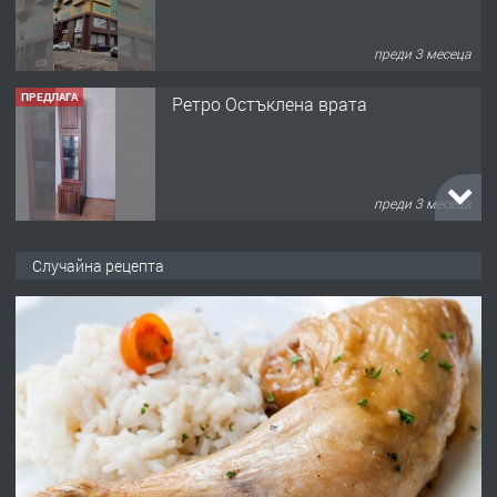
преди 3 месеца
ПРЕДЛАГА
Ретро Остъклена врата
преди 3 месеца
ПРЕДЛАГА
🌟HYUNDAI i10 - 2024 | Само 55 лв./
Случайна рецепта
ден от DL RENT🌟
преди 10 месеца
ПРЕДЛАГА
Професионална броячна машина -
със сертификат от ЕЦБ