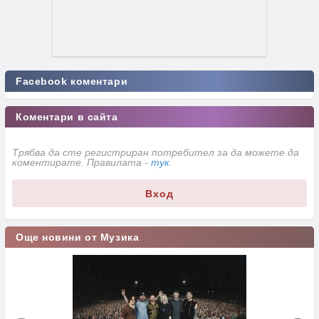
Facebook коментари
Коментари в сайта
Трябва да сте регистриран потребител за да можете да
коментирате. Правилата -
тук
.
Вход
Още новини от Музика