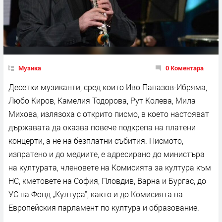
Музика
0 Коментара
Десетки музиканти, сред които Иво Папазов-Ибряма,
Любо Киров, Камелия Тодорова, Рут Колева, Мила
Михова, излязоха с открито писмо, в което настояват
държавата да оказва повече подкрепа на платени
концерти, а не на безплатни събития. Писмото,
изпратено и до медиите, е адресирано до министъра
на културата, членовете на Комисията за култура към
НС, кметовете на София, Пловдив, Варна и Бургас, до
УС на Фонд „Култура“, както и до Комисията на
Европейския парламент по култура и образование.