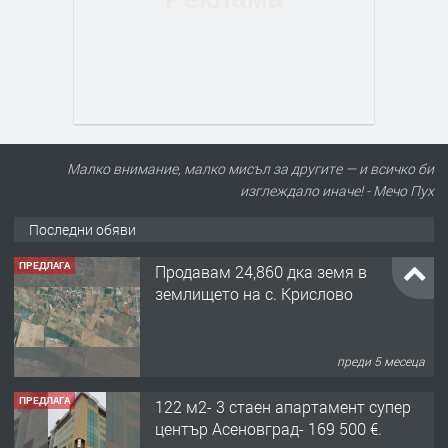
Малко внимание, малко мисъл за другите — и всичко би
изглеждало иначе! - Мечо Пух
Последни обяви
ПРЕДЛАГА
Продавам 24,860 дка земя в
землището на с. Крислово
преди 5 месеца
ПРЕДЛАГА
122 м2- 3 стаен апартамент супер
център Асеновград- 169 500 €.