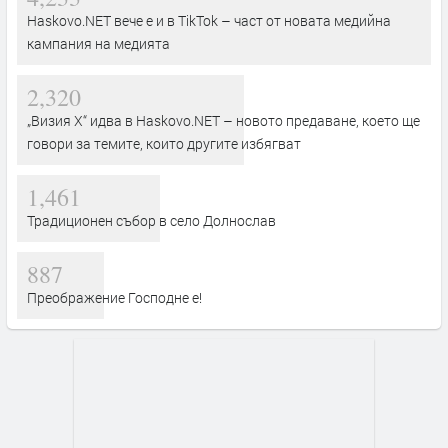
Haskovo.NET вече е и в TikTok – част от новата медийна
кампания на медията
2,320
„Визия Х“ идва в Haskovo.NET – новото предаване, което ще
говори за темите, които другите избягват
1,461
Традиционен събор в село Долнослав
887
Преображение Господне е!