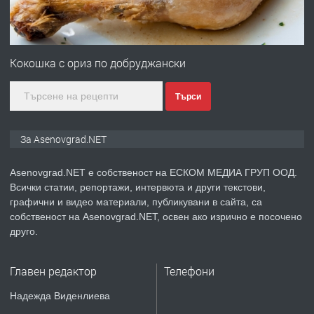
преди 1 година
ПРЕДЛАГА
Професионална зеленчукорезачка
за заведения и дома
Кокошка с ориз по добруджански
Търси
преди 1 година
ПРЕДЛАГА
Дава под наем Асеновград
За Asenovgrad.NET
Asenovgrad.NET е собственост на ЕСКОМ МЕДИА ГРУП ООД.
Всички статии, репортажи, интервюта и други текстови,
преди 2 години
графични и видео материали, публикувани в сайта, са
собственост на Asenovgrad.NET, освен ако изрично е посочено
ПРЕДЛАГА
Давам индивидуалани уроци по
друго.
Немски език
Главен редактор
Телефони
преди 2 години
Надежда Виденлиева