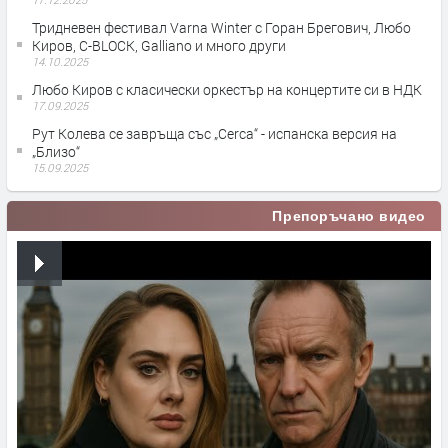
Тридневен фестивал Varna Winter с Горан Брегович, Любо
Киров, C-BLOCK, Galliano и много други
14.10.2025
Любо Киров с класически оркестър на концертите си в НДК
17.09.2025
Рут Колева се завръща със „Cerca“ - испанскa версия на
„Близо“
15.09.2025
Препоръчано видео