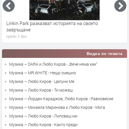
Linkin Park разказват историята на своето
M
завръщане
с
преди 1 ден
п
Видеа по темата
Музика – DARA и Любо Киров - „Вече няма как“
Музика – MR.WHITE - Нещо смешно
Музика – Любо Киров - Целуни Ме
Музика – Любо Киров - Ти можеш
Музика – Йордан Караджов, Любо Киров - Равновесие
Музика – Михаела Маринова и Любо Киров - Мога
Музика – Любо Киров - Липсваш ми
Музика – Любо Киров - Както преди