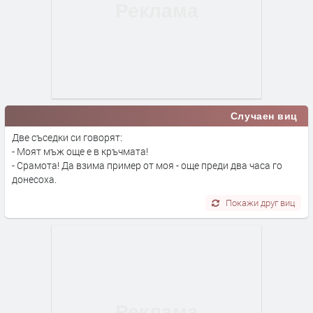
Случаен виц
Две съседки си говорят:
- Моят мъж още е в кръчмата!
- Срамота! Да взима пример от моя - още преди два часа го
донесоха.
Покажи друг виц