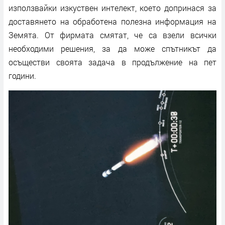
използвайки изкуствен интелект, което допринася за
доставянето на обработена полезна информация на
Земята. От фирмата смятат, че са взели всички
необходими решения, за да може спътникът да
осъществи своята задача в продължение на пет
години.