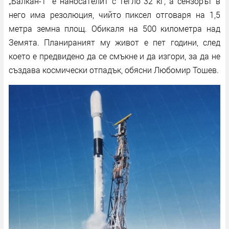
„Балкан-1“ е наносателит с тегло 32 кг, а сензорът в
него има резолюция, чийто пиксел отговаря на 1,5
метра земна площ. Обикаля на 500 километра над
Земята. Планираният му живот е пет години, след
което е предвидено да се смъкне и да изгори, за да не
създава космически отпадък, обясни Любомир Тошев.