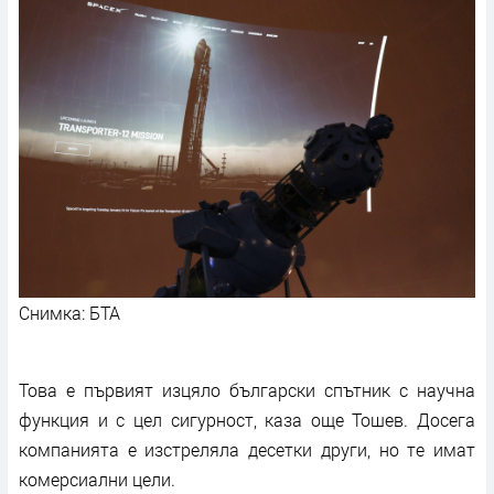
Снимка: БТА
Това е първият изцяло български спътник с научна
функция и с цел сигурност, каза още Тошев. Досега
компанията е изстреляла десетки други, но те имат
комерсиални цели.