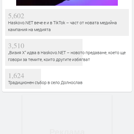
5,602
Haskovo.NET вече е и в TikTok – част от новата медийна
кампания на медията
3,510
„Визия Х“ идва в Haskovo.NET – новото предаване, което ще
говори за темите, които другите избягват
1,624
Традиционен събор в село Долнослав