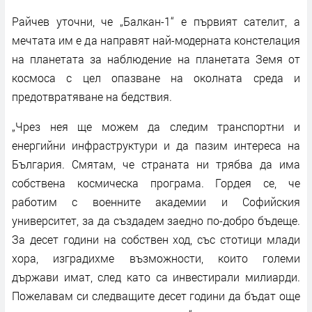
Райчев уточни, че „Балкан-1“ е първият сателит, а
мечтата им е да направят най-модерната констелация
на планетата за наблюдение на планетата Земя от
космоса с цел опазване на околната среда и
предотвратяване на бедствия.
„Чрез нея ще можем да следим транспортни и
енергийни инфраструктури и да пазим интереса на
България. Смятам, че страната ни трябва да има
собствена космическа програма. Гордея се, че
работим с военните академии и Софийския
университет, за да създадем заедно по-добро бъдеще.
За десет години на собствен ход, със стотици млади
хора, изградихме възможности, които големи
държави имат, след като са инвестирали милиарди.
Пожелавам си следващите десет години да бъдат още