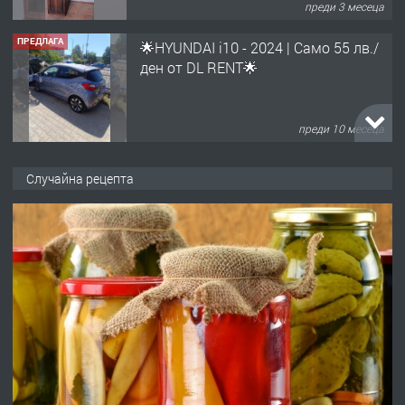
преди 3 месеца
ПРЕДЛАГА
🌟HYUNDAI i10 - 2024 | Само 55 лв./
ден от DL RENT🌟
преди 10 месеца
ПРЕДЛАГА
Професионална броячна машина -
Случайна рецепта
със сертификат от ЕЦБ
преди 1 година
ПРЕДЛАГА
Професионална зеленчукорезачка
за заведения и дома
преди 1 година