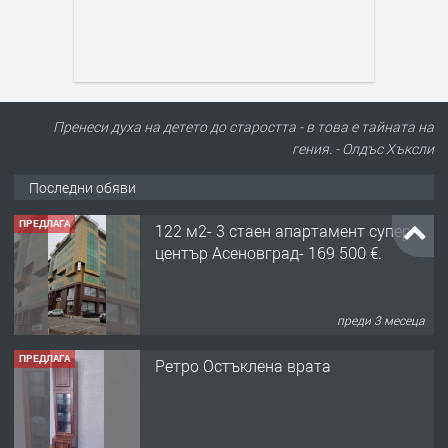
Пренеси духа на детето до старостта - в това е тайната на
гения. - Олдъс Хъксли
Последни обяви
ПРЕДЛАГА
122 м2- 3 стаен апартамент супер
център Асеновград- 169 500 €.
преди 3 месеца
ПРЕДЛАГА
Ретро Остъклена врата