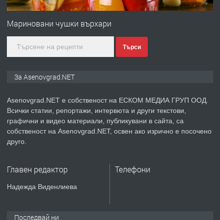
ПРЕДЛАГА
Дава под наем Асеновград
Мариновани чушки върхари
Търси
преди 2 години
ПРЕДЛАГА
Давам индивидуалани уроци по
За Asenovgrad.NET
Немски език
Asenovgrad.NET е собственост на ЕСКОМ МЕДИА ГРУП ООД.
Всички статии, репортажи, интервюта и други текстови,
преди 2 години
графични и видео материали, публикувани в сайта, са
собственост на Asenovgrad.NET, освен ако изрично е посочено
ПРЕДЛАГА
ремонт на покриви
друго.
Главен редактор
Телефони
преди 2 години
Надежда Виденлиева
ПРЕДЛАГА
Висококачествени Целофанови
Пликове - СКОРПИОПЛАСТ
Последвай ни