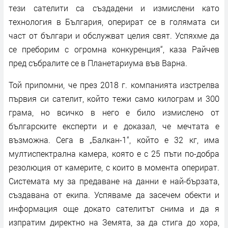
тези сателити са създадени и измислени като
технология в България, оперират се в голямата си
част от българи и обслужват целия свят. Успяхме да
се преборим с огромна конкуренция“, каза Райчев
пред събралите се в Планетариума във Варна.
Той припомни, че през 2018 г. компанията изстрелва
първия си сателит, който тежи само килограм и 300
грама, но всичко в него е било измислено от
българските експерти и е доказал, че мечтата е
възможна. Сега в „Балкан-1“, който е 32 кг, има
мултиспектрална камера, която е с 25 пъти по-добра
резолюция от камерите, с които в момента оперират.
Системата му за предаване на данни е най-бързата,
създавана от екипа. Успяваме да засечем обекти и
информация още докато сателитът снима и да я
изпратим директно на Земята, за да стига до хора,