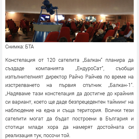
Снимка: БТА
Констелация от 120 сателита „Балкан“ планира да
създаде компанията „ЕндуроСат“, съобщи
изпълнителният директор Райчо Райчев по време на
изстрелването на първия спътник „Балкан-1“.
„Надяваме тази констелация да достигне до крайния
си вариант, което ще даде безпрецедентен тайминг на
наблюдение на една и съща територия. Всички тези
сателити могат да бъдат построени в България и
стотици млади хора да намерят достойната си
реализация тук, посочи той.