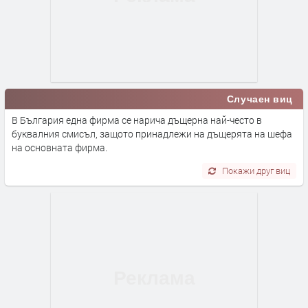
Случаен виц
В България една фирма се нарича дъщерна най-често в
буквалния смисъл, защото принадлежи на дъщерята на шефа
на основната фирма.
Покажи друг виц