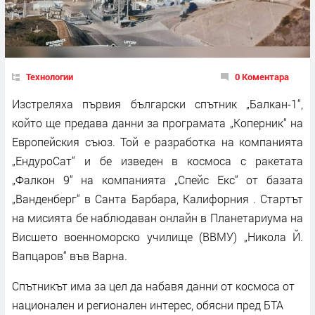
Технологии
0 Коментара
Изстреляха първия български спътник „Балкан-1“,
който ще предава данни за програмата „Коперник“ на
Европейския съюз. Той е разработка на компанията
„ЕндуроСат“ и бе изведен в космоса с ракетата
„Фалкон 9“ на компанията „Спейс Екс“ от базата
„Ванденберг“ в Санта Барбара, Калифорния . Стартът
на мисията бе наблюдаван онлайн в Планетариума на
Висшето военноморско училище (ВВМУ) „Никола Й.
Вапцаров“ във Варна.
Спътникът има за цел да набавя данни от космоса от
национален и регионален интерес, обясни пред БТА