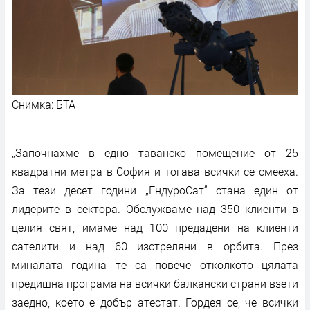
Снимка: БТА
„Започнахме в едно таванско помещение от 25
квадратни метра в София и тогава всички се смееха.
За тези десет години „ЕндуроСат“ стана един от
лидерите в сектора. Обслужваме над 350 клиенти в
целия свят, имаме над 100 предадени на клиенти
сателити и над 60 изстреляни в орбита. През
миналата година те са повече отколкото цялата
предишна програма на всички балкански страни взети
заедно, което е добър атестат. Гордея се, че всички