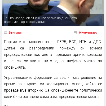
Тошко Йорданов от ИТН по време на днешното
парламентарно заседание
България
0 Коментара
Партиите от мнозинство – ГЕРБ, БСП, ИТН и ДПС-
Доган са разпределили помежду си всички
председателски постове в парламентарните комисии
и не са оставили нито едно шефско място за
опозицията.
Управляващите формации са взели това решение по
време на първия си коалиционен съвет, който се
проведе във вторник. За опозиционните политически
сили били оставени само зам.-председателски места.