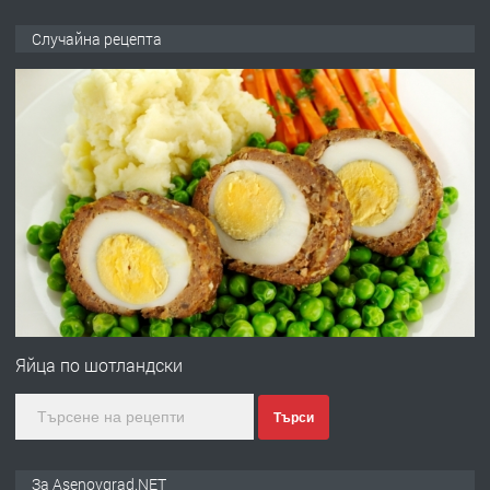
ПРЕДЛАГА
🌟HYUNDAI i10 - 2024 | Само 55 лв./
Случайна рецепта
ден от DL RENT🌟
преди 10 месеца
ПРЕДЛАГА
Професионална броячна машина -
със сертификат от ЕЦБ
преди 1 година
ПРЕДЛАГА
Професионална зеленчукорезачка
за заведения и дома
Яйца по шотландски
Търси
преди 1 година
ПРЕДЛАГА
Дава под наем Асеновград
За Asenovgrad.NET