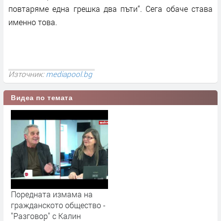
повтаряме една грешка два пъти“. Сега обаче става
именно това.
Източник:
mediapool.bg
Видеа по темата
Поредната измама на
гражданското общество -
"Разговор" с Калин