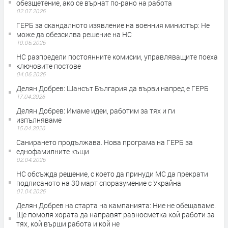
обезщетение, ако се върнат по-рано на работа
02.07.2026
ГЕРБ за скандалното изявление на военния министър: Не
може да обезсилва решение на НС
10.06.2026
НС разпредели постоянните комисии, управляващите поеха
ключовите постове
04.06.2026
Делян Добрев: Шансът България да върви напред е ГЕРБ
17.04.2026
Делян Добрев: Имаме идеи, работим за тях и ги
изпълняваме
15.04.2026
Санирането продължава. Нова програма на ГЕРБ за
еднофамилните къщи
02.04.2026
НС обсъжда решение, с което да принуди МС да прекрати
подписаното на 30 март споразумение с Украйна
01.04.2026
Делян Добрев на старта на кампанията: Ние не обещаваме.
Ще помоля хората да направят равносметка кой работи за
тях, кой върши работа и кой не