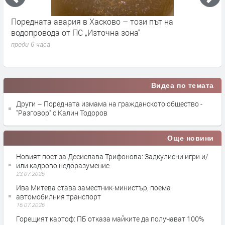
Поредната авария в Хасково – този път на
Д
е.
водопровода от ПС „Източна зона“
п
преди 6 часа
Видеа по темата
Други – Поредната измама на гражданското общество -
"Разговор" с Калин Тодоров
Още новини
Новият пост за Десислава Трифонова: Задкулисни игри и/
или кадрово недоразумение
23.07.2026
Ива Митева става заместник-министър, поема
автомобилния транспорт
16.07.2026
Горещият картоф: ПБ отказа майките да получават 100%