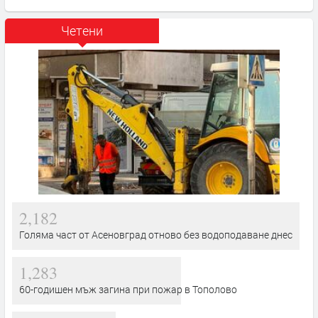
Четени
2,182
Голяма част от Асеновград отново без водоподаване днес
1,283
60-годишен мъж загина при пожар в Тополово