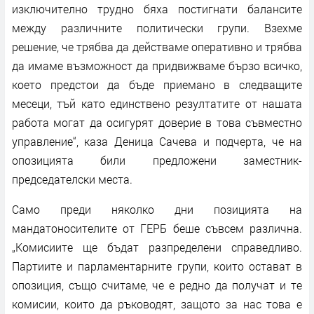
изключително трудно бяха постигнати балансите
между различните политически групи. Взехме
решение, че трябва да действаме оперативно и трябва
да имаме възможност да придвижваме бързо всичко,
което предстои да бъде приемано в следващите
месеци, тъй като единствено резултатите от нашата
работа могат да осигурят доверие в това съвместно
управление“, каза Деница Сачева и подчерта, че на
опозицията били предложени заместник-
председателски места.
Само преди няколко дни позицията на
мандатоносителите от ГЕРБ беше съвсем различна.
„Комисиите ще бъдат разпределени справедливо.
Партиите и парламентарните групи, които остават в
опозиция, също считаме, че е редно да получат и те
комисии, които да ръководят, защото за нас това е