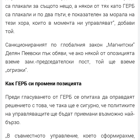
са плакали за същото нещо, а някои от тях като ГЕРБ
са плакали и по два пъти, е показателен за морала на
тези хора, които в момента ни управляват“, добави
той.
Санкционираният по глобалния закон „Магнитски“
Делян Пеевски пък обяви, че ако някой от опозицията
вземе зам.-председателски пост, той ще вземе
„огризки“.
Как ГЕРБ си промени позицията
Преди гласуването от ГЕРБ се опитаха да оправдаят
решението с това, че така ще е сигурно, че политиките
на управляващите ще бъдат приемани възможно най-
бързо.
„В съвместното управление, което сформирахме,