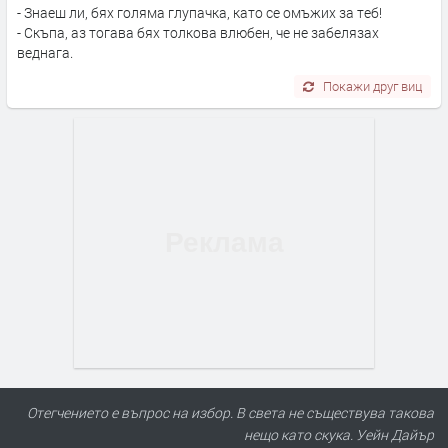
- Знаеш ли, бях голяма глупачка, като се омъжих за теб!
- Скъпа, аз тогава бях толкова влюбен, че не забелязах
веднага.
Покажи друг виц
Отегчението е въпрос на избор. В света не съществува такова
нещо като скука. Уейн Дайър