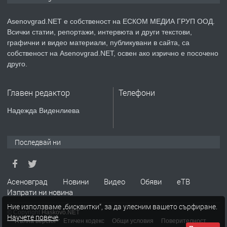
Asenovgrad.NET е собственост на ЕСКОМ МЕДИА ГРУП ООД.
Всички статии, репортажи, интервюта и други текстови,
преди 2 години
графични и видео материали, публикувани в сайта, са
собственост на Asenovgrad.NET, освен ако изрично е посочено
ПРЕДЛАГА
Давам индивидуалани уроци по
друго.
Немски език
Главен редактор
Телефони
преди 2 години
Надежда Виденлиева
ПРЕДЛАГА
ремонт на покриви
Последвай ни
преди 2 години
Асеновград
Новини
Видео
Обяви
еТВ
Изпрати ни новина
ПРЕДЛАГА
Висококачествени Целофанови
Ние използваме „бисквитки“, за да улесним вашето сърфиране.
Пликове - СКОРПИОПЛАСТ
© Copyright
Haskovo.NET
Научете повече
.
Пълна версия
Етичен кодекс
Общи условия
Поверителност