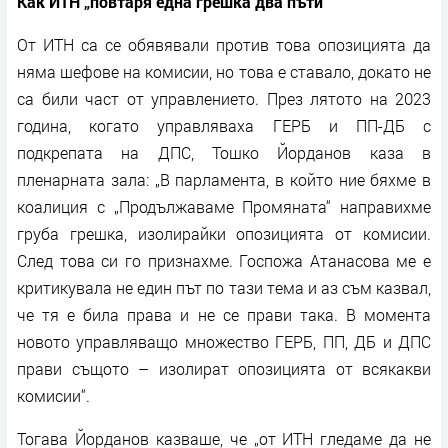
Как ИТН „повтаря една грешка два пъти"
От ИТН са се обявявали против това опозицията да
няма шефове на комисии, но това е ставало, докато не
са били част от управлението. През лятото на 2023
година, когато управляваха ГЕРБ и ПП-ДБ с
подкрепата на ДПС, Тошко Йорданов каза в
пленарната зала: „В парламента, в който ние бяхме в
коалиция с „Продължаваме Промяната“ направихме
груба грешка, изолирайки опозицията от комисии.
След това си го признахме. Госпожа Атанасова ме е
критикувала не един път по тази тема и аз съм казвал,
че тя е била права и не се прави така. В момента
новото управляващо множество ГЕРБ, ПП, ДБ и ДПС
прави същото – изолират опозицията от всякакви
комисии“.
Тогава Йорданов казваше, че „от ИТН гледаме да не