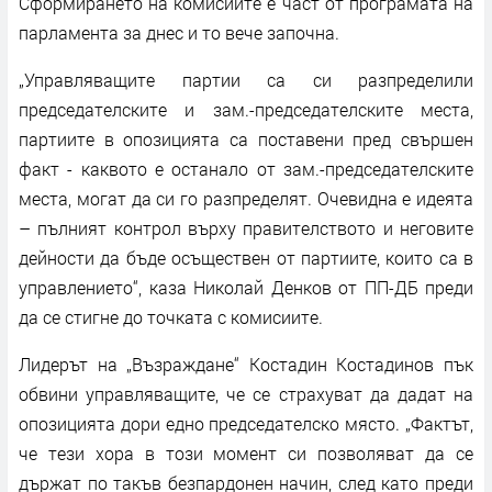
Сформирането на комисиите е част от програмата на
парламента за днес и то вече започна.
„Управляващите партии са си разпределили
председателските и зам.-председателските места,
партиите в опозицията са поставени пред свършен
факт - каквото е останало от зам.-председателските
места, могат да си го разпределят. Очевидна е идеята
– пълният контрол върху правителството и неговите
дейности да бъде осъществен от партиите, които са в
управлението“, каза Николай Денков от ПП-ДБ преди
да се стигне до точката с комисиите.
Лидерът на „Възраждане“ Костадин Костадинов пък
обвини управляващите, че се страхуват да дадат на
опозицията дори едно председателско място. „Фактът,
че тези хора в този момент си позволяват да се
държат по такъв безпардонен начин, след като преди