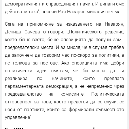
демократичният и справедливият начин. И винаги сме
действали така“, посочи Рая Назарян миналия петък.
Сега на припомняне за изказването на Назарян,
Деница Сачева отговори: „Политическото решение,
което беше взето, беше опозицията да получи зам.-
председателски места. И аз мисля, че в случая трябва
да започнем да говорим час по-скоро за политики, а
не толкова за постове. Ако опозицията има добри
политически идеи смятам, че би могла да ги
реализира по начините, които предлага
парламентарната демокрация, а не непременно чрез
председателство на комисиите. Политическата
отговорност за това, което предстои да се случи, се
носи от партиите, които са формирали съвместното
управление“.