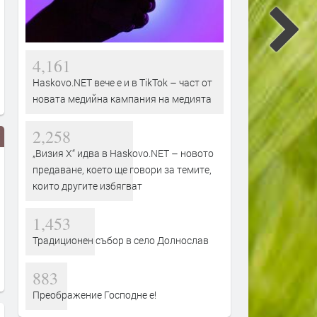
4,161
Haskovo.NET вече е и в TikTok – част от
новата медийна кампания на медията
2,258
„Визия Х“ идва в Haskovo.NET – новото
предаване, което ще говори за темите,
които другите избягват
1,453
Традиционен събор в село Долнослав
883
Преображение Господне е!