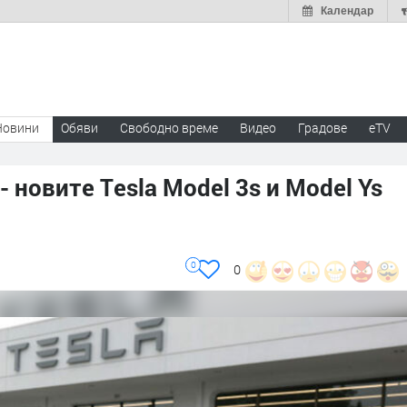
Календар
Новини
Обяви
Свободно време
Видео
Градове
eTV
 новите Тesla Model 3s и Model Ys
0
0