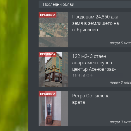
Последни обяви
ПРЕДЛАГА
Продавам 24,860 дка
земя в землището на
с. Крислово
преди 5 мес
ПРЕДЛАГА
122 м2- 3 стаен
апартамент супер
център Асеновград-
169 500 €.
преди 3 мес
ПРЕДЛАГА
Ретро Остъклена
врата
преди 3 мес