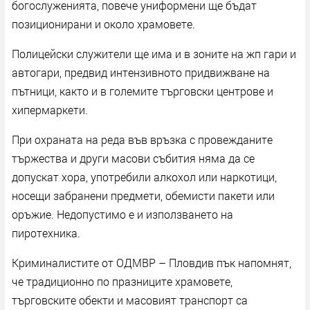
богослуженията, повече униформени ще бъдат
позиционирани и около храмовете.
Полицейски служители ще има и в зоните на жп гари и
автогари, предвид интензивното придвижване на
пътници, както и в големите търговски центрове и
хипермаркети.
При охраната на реда във връзка с провежданите
тържества и други масови събития няма да се
допускат хора, употребили алкохол или наркотици,
носещи забранени предмети, обемисти пакети или
оръжие. Недопустимо е и използването на
пиротехника.
Криминалистите от ОДМВР – Пловдив пък напомнят,
че традиционно по празниците храмовете,
търговските обекти и масовият транспорт са