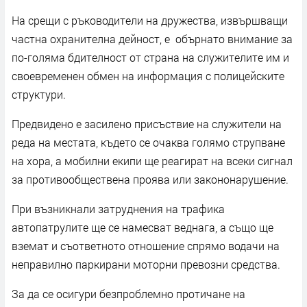
На срещи с ръководители на дружества, извършващи
частна охранителна дейност, е обърнато внимание за
по-голяма бдителност от страна на служителите им и
своевременен обмен на информация с полицейските
структури.
Предвидено е засилено присъствие на служители на
реда на местата, където се очаква голямо струпване
на хора, а мобилни екипи ще реагират на всеки сигнал
за противообществена проява или закононарушение.
При възникнали затруднения на трафика
автопатрулите ще се намесват веднага, а също ще
вземат и съответното отношение спрямо водачи на
неправилно паркирани моторни превозни средства.
За да се осигури безпроблемно протичане на