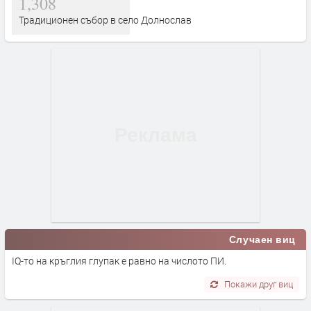
1,308
Традиционен събор в село Долнослав
Случаен виц
IQ-то на кръглия глупак е равно на числото ПИ.
Покажи друг виц