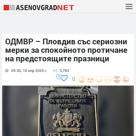
ОДМВР – Пловдив cъс сериозни
мерки за спокойното протичане
на предстоящите празници
05:42, 18 апр 2025 г.
3,783
0
0