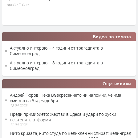
преди 1 ден
п
Видеа по темата
Актуално интервю – 4 години от трагедията в
Симеоновград
Актуално интервю – 3 години от трагедията в
Симеоновград
Още новини
Андрей Гюров: Нека Възкресението ни напомни, че има
смисъл да бъдем добри
12.04.2026
Преди примирието: Жертви в Одеса и удари по руски
нефтени платформи
11.04.2026
Нито кризата, нито студа по Великден ни спират: Велинград