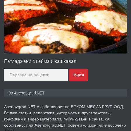
ПРЕДЛАГА
Професионална броячна машина -
със сертификат от ЕЦБ
преди 1 година
ПРЕДЛАГА
Професионална зеленчукорезачка
за заведения и дома
Патладжани с кайма и кашкавал
Търси
преди 1 година
ПРЕДЛАГА
Дава под наем Асеновград
За Asenovgrad.NET
Asenovgrad.NET е собственост на ЕСКОМ МЕДИА ГРУП ООД.
Всички статии, репортажи, интервюта и други текстови,
преди 2 години
графични и видео материали, публикувани в сайта, са
собственост на Asenovgrad.NET, освен ако изрично е посочено
ПРЕДЛАГА
Давам индивидуалани уроци по