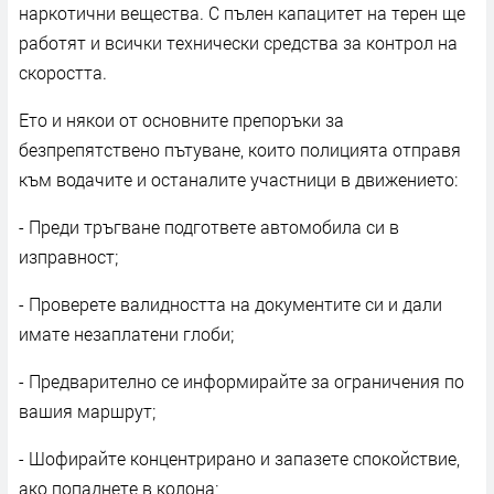
наркотични вещества. С пълен капацитет на терен ще
работят и всички технически средства за контрол на
скоростта.
Ето и някои от основните препоръки за
безпрепятствено пътуване, които полицията отправя
към водачите и останалите участници в движението:
- Преди тръгване подгответе автомобила си в
изправност;
- Проверете валидността на документите си и дали
имате незаплатени глоби;
- Предварително се информирайте за ограничения по
вашия маршрут;
- Шофирайте концентрирано и запазете спокойствие,
ако попаднете в колона;