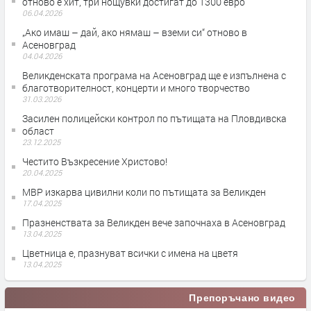
отново е хит, три нощувки достигат до 1300 евро
06.04.2026
„Ако имаш – дай, ако нямаш – вземи си“ отново в
Асеновград
04.04.2026
Великденската програма на Асеновград ще е изпълнена с
благотворителност, концерти и много творчество
31.03.2026
Засилен полицейски контрол по пътищата на Пловдивска
област
23.12.2025
Честито Възкресение Христово!
20.04.2025
МВР изкарва цивилни коли по пътищата за Великден
17.04.2025
Празненствата за Великден вече започнаха в Асеновград
13.04.2025
Цветница е, празнуват всички с имена на цветя
13.04.2025
Препоръчано видео