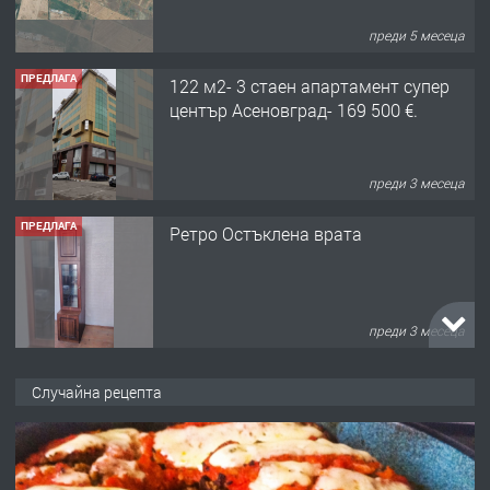
преди 5 месеца
ПРЕДЛАГА
122 м2- 3 стаен апартамент супер
център Асеновград- 169 500 €.
преди 3 месеца
ПРЕДЛАГА
Ретро Остъклена врата
преди 3 месеца
ПРЕДЛАГА
🌟HYUNDAI i10 - 2024 | Само 55 лв./
Случайна рецепта
ден от DL RENT🌟
преди 10 месеца