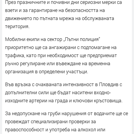
През празничните и почивни дни сериозни мерки са
взети и за гарантиране на безопасността на
движението по пътната мрежа на обслужваната
територия.
Мобилни екипи на сектор „Пътни полиция“
приоритетно ще са ангажирани с подпомагане на
трафика, като при необходимост ще предприемат
ръчно регулиране или въвеждане на временна
организация в определени участъци.
Във връзка с очакваната интензивност в Пловдив с
допълнителни сили ще бъдат наситени входно-
изходните артерии на града и ключови кръстовища.
За недопускане на груби нарушения от водачите ще се
провеждат специализирани проверки за
правоспособност и употреба на алкохол или