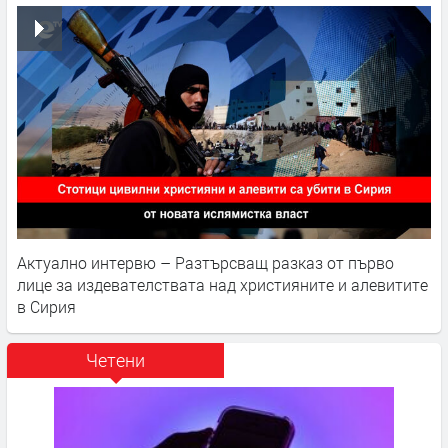
Актуално интервю – Разтърсващ разказ от първо
лице за издевателствата над християните и алевитите
в Сирия
Четени