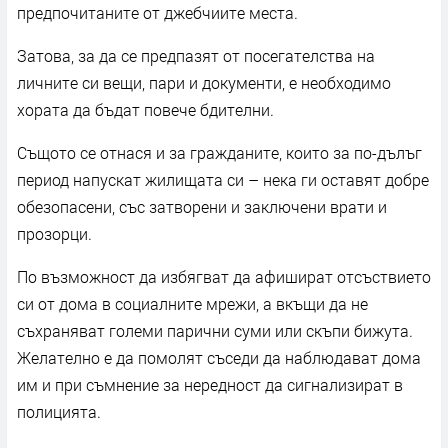
предпочитаните от джебчиите места.
Затова, за да се предпазят от посегателства на
личните си вещи, пари и документи, е необходимо
хората да бъдат повече бдителни.
Същото се отнася и за гражданите, които за по-дълъг
период напускат жилищата си – нека ги оставят добре
обезопасени, със затворени и заключени врати и
прозорци.
По възможност да избягват да афишират отсъствието
си от дома в социалните мрежи, а вкъщи да не
съхраняват големи парични суми или скъпи бижута.
Желателно е да помолят съседи да наблюдават дома
им и при съмнение за нередност да сигнализират в
полицията.