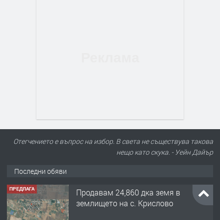
Отегчението е въпрос на избор. В света не съществува такова
нещо като скука. - Уейн Дайър
Последни обяви
ПРЕДЛАГА
Продавам 24,860 дка земя в
землището на с. Крислово