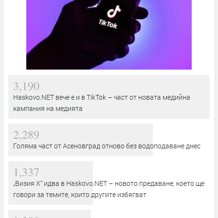
3,190
Haskovo.NET вече е и в TikTok – част от новата медийна
кампания на медията
2,289
Голяма част от Асеновград отново без водоподаване днес
1,337
„Визия Х“ идва в Haskovo.NET – новото предаване, което ще
говори за темите, които другите избягват