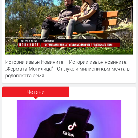
Истории извън Новините – Истории извън новините:
„Фермата Могилица“ - От лукс и милиони към мечта в
родопската земя
Четени