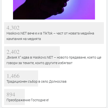
4,302
Haskovo.NET вече е и в TikTok – част от новата медийна
кампания на медията
2,402
„Визия Х“ идва в Haskovo.NET – новото предаване, което ще
говори за темите, които другите избягват
1,466
Традиционен събор в село Долнослав
894
Преображение Господне е!