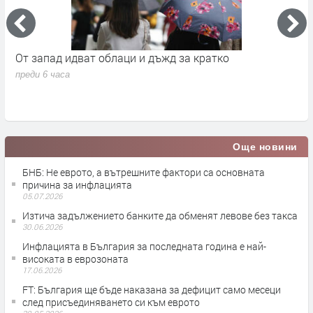
а
От запад идват облаци и дъжд за кратко
П
в
преди 6 часа
п
Още новини
БНБ: Не еврото, а вътрешните фактори са основната
причина за инфлацията
05.07.2026
Изтича задължението банките да обменят левове без такса
30.06.2026
Инфлацията в България за последната година е най-
високата в еврозоната
17.06.2026
FT: България ще бъде наказана за дефицит само месеци
след присъединяването си към еврото