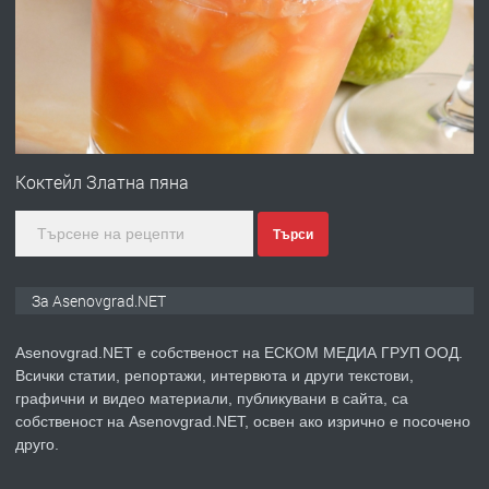
със сертификат от ЕЦБ
преди 1 година
ПРЕДЛАГА
Професионална зеленчукорезачка
за заведения и дома
Коктейл Златна пяна
Търси
преди 1 година
ПРЕДЛАГА
Дава под наем Асеновград
За Asenovgrad.NET
Asenovgrad.NET е собственост на ЕСКОМ МЕДИА ГРУП ООД.
Всички статии, репортажи, интервюта и други текстови,
преди 2 години
графични и видео материали, публикувани в сайта, са
собственост на Asenovgrad.NET, освен ако изрично е посочено
ПРЕДЛАГА
Давам индивидуалани уроци по
друго.
Немски език