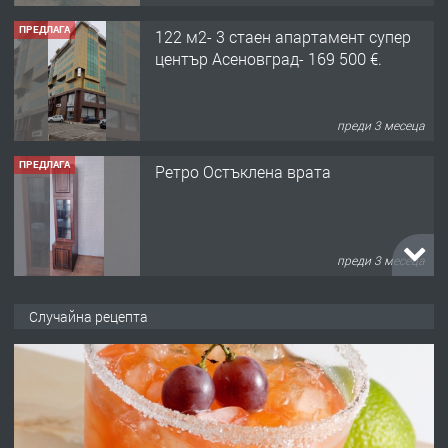
ПРЕДЛАГА
122 м2- 3 стаен апартамент супер
център Асеновград- 169 500 €.
преди 3 месеца
ПРЕДЛАГА
Ретро Остъклена врата
преди 3 месеца
ПРЕДЛАГА
🌟HYUNDAI i10 - 2024 | Само 55 лв./
Случайна рецепта
ден от DL RENT🌟
преди 10 месеца
ПРЕДЛАГА
Професионална броячна машина -