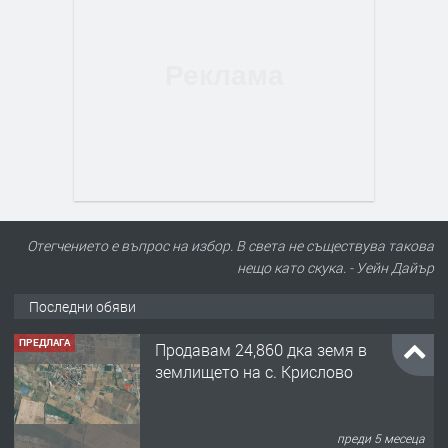
Отегчението е въпрос на избор. В света не съществува такова
нещо като скука. - Уейн Дайър
Последни обяви
ПРЕДЛАГА
Продавам 24,860 дка земя в
землището на с. Крислово
преди 5 месеца