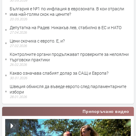
30.05.2026
България е №1 по инфлация в еврозоната. В кои отрасли
има най-голям скок на цените?
20.05.2026
Депутатка на Радев: Никакъв лев, стабилно в ЕС и НАТО
27.04.2026
Цени скочиха с еврото. Е, и?
27.02.2026
Контролните органи продължават проверките за нелоялни
търговски практики
26.02.2026
Какво означава слабият долар за САЩ и Европа?
30.01.2026
Швеция обмисля да въведе еврото след парламентарните
избори
28.01.2026
Препоръчано видео