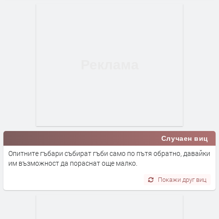
Случаен виц
Опитните гъбари събират гъби само по пътя обратно, давайки
им възможност да пораснат още малко.
Покажи друг виц