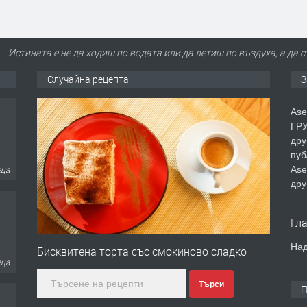
Истината е не да ходиш по водата или да летиш по въздуха, а да 
Случайна рецепта
З
Ase
ГРУ
дру
пуб
Ase
еца
дру
Гл
Над
Бисквитена торта със смокиново сладко
еца
Търси
П