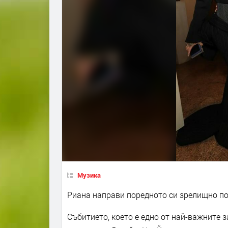
Музика
Риана направи поредното си зрелищно поя
Събитието, което е едно от най-важните 