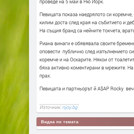
проведе на 5 май в Ню Йорк.
Певицата показа наедрялото си коремче, 
килим доста след края на събитието и де
На същия бранд са нейните токчета, врат
Риана винаги е обявявала своите бремен
оповести публично след изпълнението си
коремче и на Оскарите. Някои от тоалетит
бяха активно коментирани в мрежите. На
прах.
Певицата и партньорът й A$AP Rocky веч
Източник:
njoy.bg
Видеа по темата