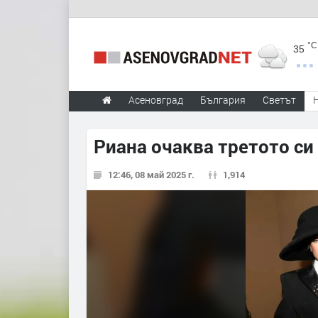
°C
35
Асеновград
България
Светът
Риана очаква третото си
12:46, 08 май 2025 г.
1,914