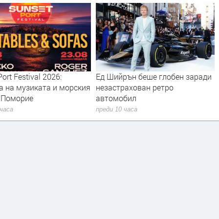
ort Festival 2026:
Ед Шийрън беше глобен заради
а на музиката и морския
незастрахован ретро
в Поморие
автомобил
 часа
преди 10 часа