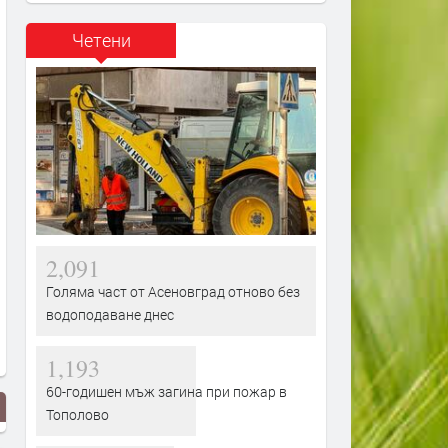
Четени
2,091
Голяма част от Асеновград отново без
водоподаване днес
1,193
60-годишен мъж загина при пожар в
Тополово