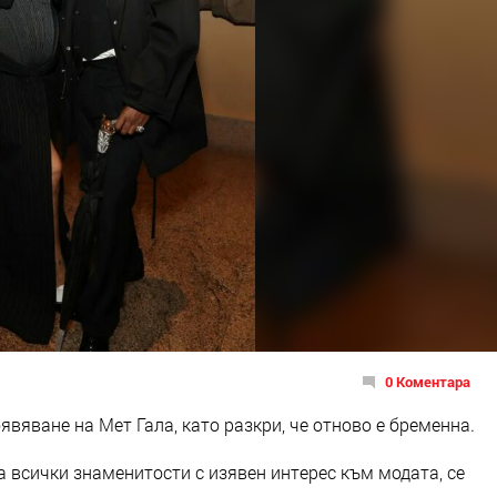
0 Коментара
вяване на Мет Гала, като разкри, че отново е бременна.
за всички знаменитости с изявен интерес към модата, се