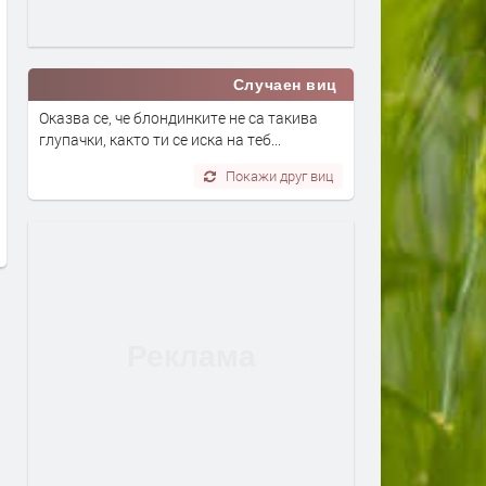
Случаен виц
Оказва се, че блондинките не са такива
глупачки, както ти се иска на теб...
Джаз концертът 100 Miles for
Tarja Turunen ни кани на
Покажи друг виц
Miles Davis идва в България
специалния си акустичен
през ноември
концерт
преди 10 часа
преди 1 ден