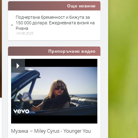
Още новини
Подчертана бременност и бижута за
150 000 долара: Ежедневната визия на
Риана
14.08.2025
Препоръчано видео
Музика – Miley Cyrus - Younger You