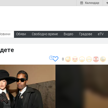
Календар
Новини
Обяви
Свободно време
Видео
Градове
eTV
 дете
0
0