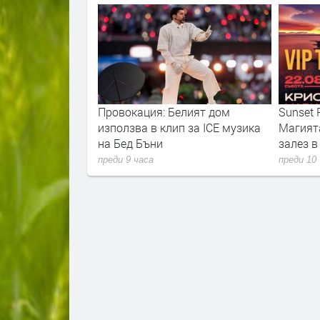
рекратява
Провокация: Белият дом
Sunset P
нцертните изяви
използва в клип за ICE музика
Магият
на Бед Бъни
залез 
преди 9 часа
преди 10