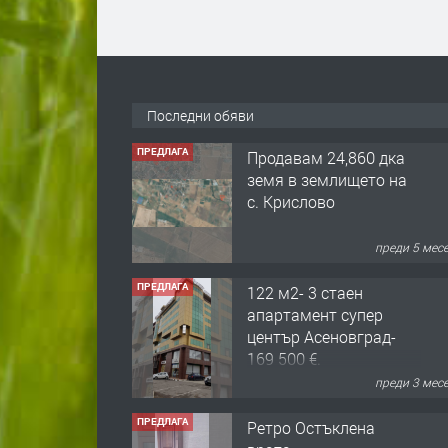
Последни обяви
ПРЕДЛАГА
Продавам 24,860 дка
земя в землището на
с. Крислово
преди 5 мес
ПРЕДЛАГА
122 м2- 3 стаен
апартамент супер
център Асеновград-
169 500 €.
преди 3 мес
ПРЕДЛАГА
Ретро Остъклена