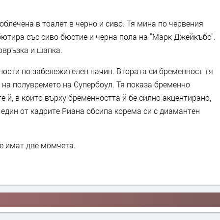
облечена в тоалет в черно и сиво. Тя мина по червения
бютира със сиво бюстие и черна пола на "Марк Джейкъбс".
овръзка и шапка.
ности по забележителен начин. Втората си бременност тя
 на полувремето на Супербоул. Тя показа бременно
е й, в които върху бременността й бе силно акцентирано,
 един от кадрите Риана обсипа корема си с диамантен
е имат две момчета.