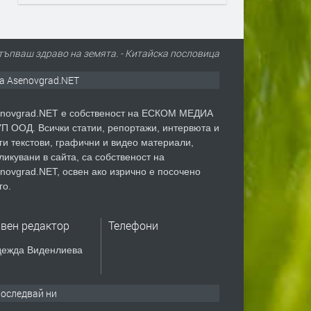
стъпваш здраво на земята. - Китайскa пословицa
а Asenovgrad.NET
novgrad.NET е собственост на ЕСКОМ МЕДИА
П ООД. Всички статии, репортажи, интервюта и
ги текстови, графични и видео материали,
ликувани в сайта, са собственост на
novgrad.NET, освен ако изрично е посочено
го.
авен редактор
Телефони
ежда Виденлиева
оследвай ни