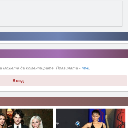
да можете да коментирате. Правилата -
тук
.
Вход