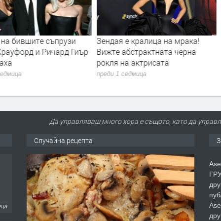
 на бившите съпрузи
Зендая е кралица на мрака!
Крауфорд и Ричард Гиър
Вижте абстрактната черна
аха
рокля на актрисата
седмица
преди 1 седмица
Да управляваш много хора е същото, като да управл
Случайна рецепта
З
Ase
ГРУ
дру
пуб
Ase
еца
дру