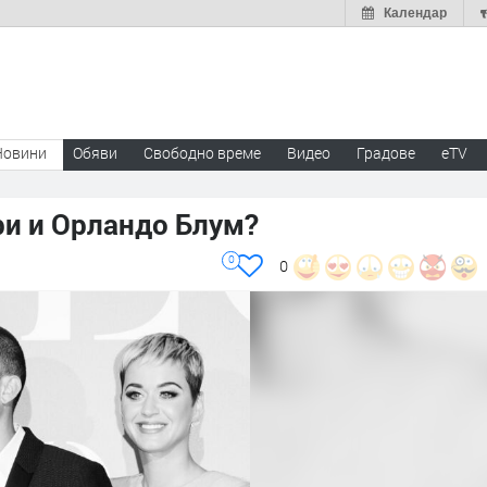
Календар
Новини
Обяви
Свободно време
Видео
Градове
eTV
ри и Орландо Блум?
0
0