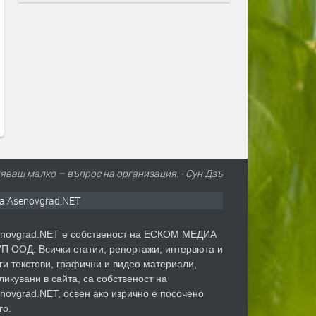
Trend report: верижните колани
Trend report: сутиени на п
преди 1 седмица
преди 1 седмица
яваш малко – въпрос на организация. - Сун Дзъ
а Asenovgrad.NET
novgrad.NET е собственост на ЕСКОМ МЕДИА
П ООД. Всички статии, репортажи, интервюта и
ги текстови, графични и видео материали,
ликувани в сайта, са собственост на
novgrad.NET, освен ако изрично е посочено
го.