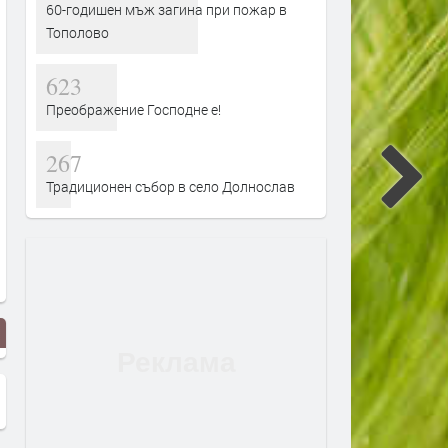
60-годишен мъж загина при пожар в
Тополово
623
Преображение Господне е!
267
Традиционен събор в село Долнослав