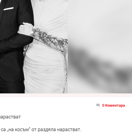
0 Коментара
 нарастват
са „на косъм“ от раздяла нарастват.