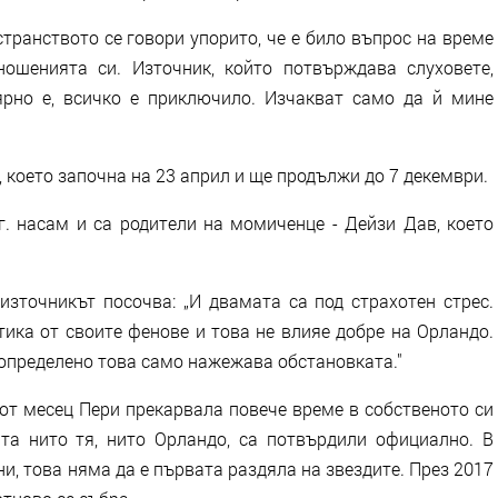
транството се говори упорито, че е било въпрос на време
ошенията си. Източник, който потвърждава слуховете,
ярно е, всичко е приключило. Изчакват само да й мине
s, което започна на 23 април и ще продължи до 7 декември.
г. насам и са родители на момиченце - Дейзи Дав, което
източникът посочва: „И двамата са под страхотен стрес.
ика от своите фенове и това не влияе добре на Орландо.
 определено това само нажежава обстановката."
от месец Пери прекарвала повече време в собственото си
а нито тя, нито Орландо, са потвърдили официално. В
ни, това няма да е първата раздяла на звездите. През 2017