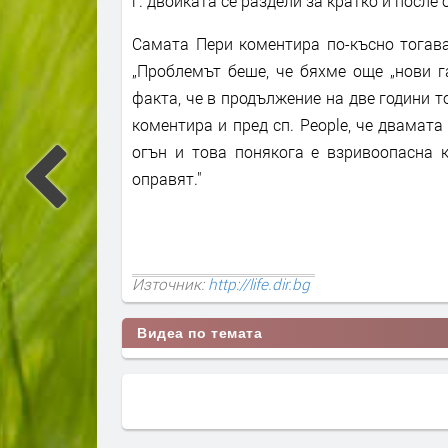
г. двойката се раздели за кратко и после 
Самата Пери коментира по-късно тогава
„Проблемът беше, че бяхме още „нови г
факта, че в продължение на две години т
коментира и пред сп. People, че двамата
огън и това понякога е взривоопасна к
оправят."
Източник:
http://life.dir.bg
Видеа по темата