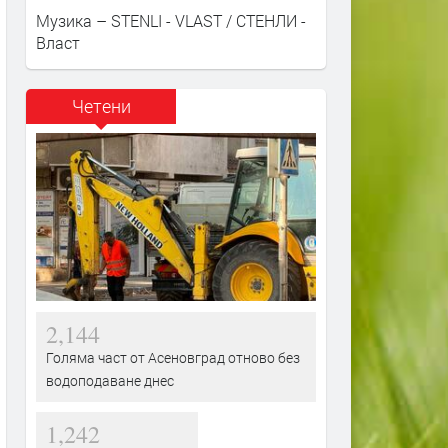
Музика – STENLI - VLAST / СТЕНЛИ -
Власт
Четени
2,144
Голяма част от Асеновград отново без
водоподаване днес
1,242