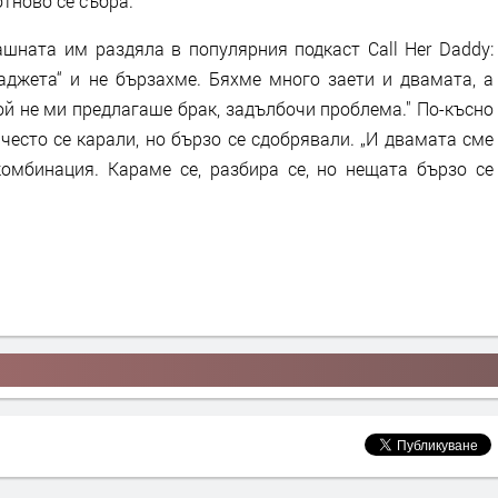
отново се събра.
шната им раздяла в популярния подкаст Call Her Daddy:
аджета“ и не бързахме. Бяхме много заети и двамата, а
ой не ми предлагаше брак, задълбочи проблема." По-късно
 често се карали, но бързо се сдобрявали. „И двамата сме
омбинация. Караме се, разбира се, но нещата бързо се