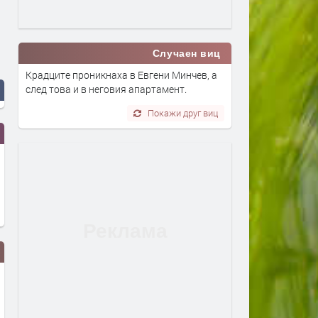
Случаен виц
Крадците проникнаха в Евгени Минчев, а
след това и в неговия апартамент.
Покажи друг виц