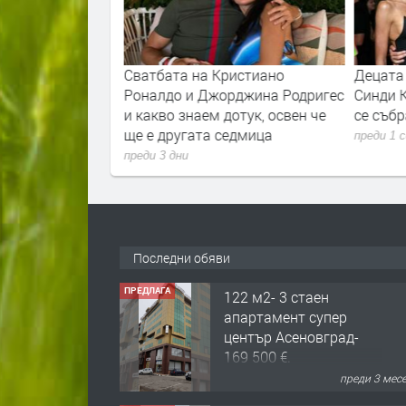
с показа кадри
Сватбата на Кристиано
Децата
реди колежа
Роналдо и Джорджина Родригес
Синди 
и какво знаем дотук, освен че
се събр
ще е другата седмица
преди 1 
преди 3 дни
Последни обяви
ПРЕДЛАГА
122 м2- 3 стаен
апартамент супер
център Асеновград-
169 500 €.
преди 3 мес