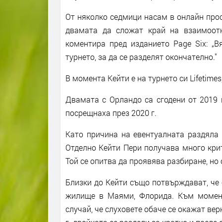
От няколко седмици насам в онлайн прос
двамата да сложат край на взаимоотн
коментира пред изданието Page Six: „В
турнето, за да се разделят окончателно."
В момента Кейти е на турнето си Lifetime
Двамата с Орландо са сгодени от 2019 
посрещнаха през 2020 г.
Като причина на евентуалната раздяла 
Отделно Кейти Пери получава много крит
Той се опитва да проявява разбиране, но
Близки до Кейти също потвърждават, че 
жилище в Маями, Флорида. Към момент
случай, че слуховете обаче се окажат вер