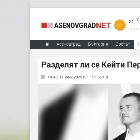
°C
31
Асеновград
България
Светът
Разделят ли се Кейти Пе
14:43, 11 юни 2025 г.
2,314