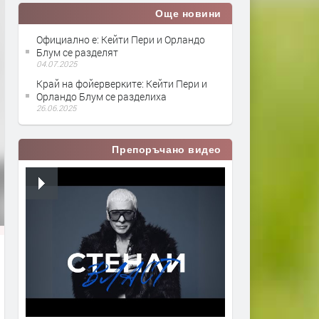
Още новини
Официално е: Кейти Пери и Орландо
Блум се разделят
04.07.2025
Край на фойерверките: Кейти Пери и
Орландо Блум се разделиха
26.06.2025
Препоръчано видео