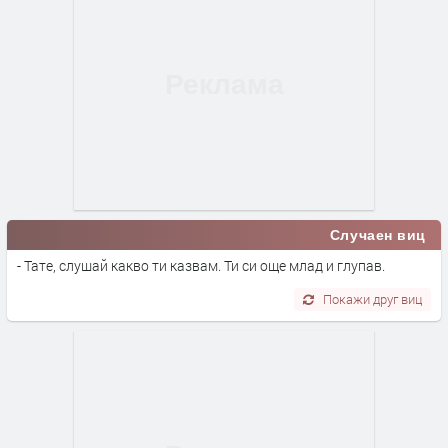
Случаен виц
- Тате, слушай какво ти казвам. Ти си още млад и глупав.
Покажи друг виц