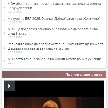
МОН обяви голяма промяна наесен, математика за сметка
на чужди езици
04.08.2025
Матура по БЕЛ 2025: Оценка „Добър“, диагноза „Критично“
11.06.2025
МОН ще предложи основно образование да се завършва
след 8. клас
09.05.2025
Религията няма да е задължителна – учениците ще избират.
Църквата остава извън класната стая
07.05.2025
МОН готви пълна забрана на мобилни телефони в училище
16.04.2025
Препоръчано видео