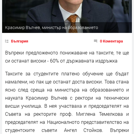
Красимир Вълчев, министър на образованието
България
0 Коментара
Въпреки предложеното понижаване на таксите, те ще
си останат високи - 60% от държавната издръжка
Таксите за студентите платено обучение ще бъдат
намалени, но пак ще останат доста високи. Това стана
ясно след среща на министъра на образованието и
науката Красимир Вълчев с ректори на технически
висши училища. В нея участваха и председателят на
Съвета на ректорите проф. Миглена Темелкова и
председателят на Националното представителство на
студентските съвети Ангел Стойков. Въпреки