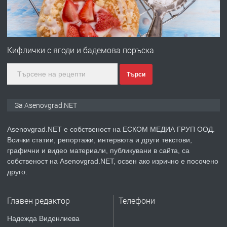
Професионална зеленчукорезачка
за заведения и дома
преди 1 година
Кифлички с ягоди и бадемова поръска
ПРЕДЛАГА
Дава под наем Асеновград
Търси
За Asenovgrad.NET
преди 2 години
Asenovgrad.NET е собственост на ЕСКОМ МЕДИА ГРУП ООД.
ПРЕДЛАГА
Давам индивидуалани уроци по
Всички статии, репортажи, интервюта и други текстови,
Немски език
графични и видео материали, публикувани в сайта, са
собственост на Asenovgrad.NET, освен ако изрично е посочено
друго.
преди 2 години
Главен редактор
Телефони
ПРЕДЛАГА
ремонт на покриви
Надежда Виденлиева