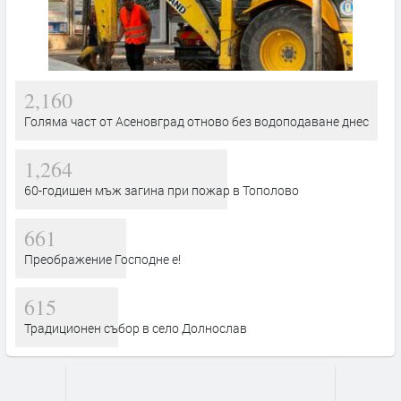
2,160
Голяма част от Асеновград отново без водоподаване днес
1,264
60-годишен мъж загина при пожар в Тополово
661
Преображение Господне е!
615
Традиционен събор в село Долнослав