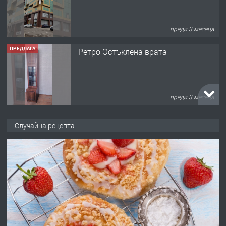
преди 3 месеца
ПРЕДЛАГА
Ретро Остъклена врата
преди 3 месеца
ПРЕДЛАГА
🌟HYUNDAI i10 - 2024 | Само 55 лв./
ден от DL RENT🌟
Случайна рецепта
преди 10 месеца
ПРЕДЛАГА
Професионална броячна машина -
със сертификат от ЕЦБ
преди 1 година
ПРЕДЛАГА