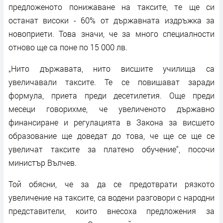
предложеното понижаване на таксите, те ще си
останат високи - 60% от държавната издръжка за
новоприети. Това значи, че за много специалности
отново ще са поне по 15 000 лв.
„Нито държавата, нито висшите училища са
увеличавали таксите. Те се повишават заради
формула, приета преди десетилетия. Още преди
месеци говорихме, че увеличеното държавно
финансиране и регулацията в Закона за висшето
образование ще доведат до това, че ще се ще се
увеличат таксите за платено обучение“, посочи
министър Вълчев.
Той обясни, че за да се предотврати рязкото
увеличение на таксите, са водени разговори с народни
представители, които внесоха предложения за