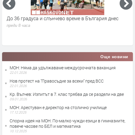
време в България днес
От 9 август приключва двойното
се променя за потребителите
преди 1 ден
Още новини
МОН: Няма да удължаваме междусрочната ваканция
22.01.2026
Нов протест на ''Правосъдие за всеки'' пред ВСС
22.01.2026
Кр. Вълчев: Изпитът в 7. клас трябва да се раздели на две
09.01.2026
МОН: Арестуван е директор на столично училище
17.12.2025
Спорна идея на МОН: По-малко чужди езици в гимназиите,
повече часове по БЕЛ и математика
10.12.2025