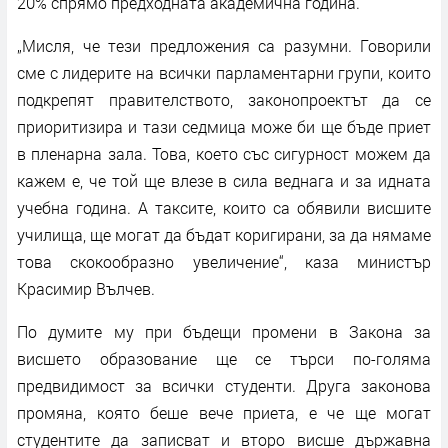
20% спрямо предходната академична година.
„Мисля, че тези предложения са разумни. Говорили
сме с лидерите на всички парламентарни групи, които
подкрепят правителството, законопроектът да се
приоритизира и тази седмица може би ще бъде приет
в пленарна зала. Това, което със сигурност можем да
кажем е, че той ще влезе в сила веднага и за идната
учебна година. А таксите, които са обявили висшите
училища, ще могат да бъдат коригирани, за да нямаме
това скокообразно увеличение“, каза министър
Красимир Вълчев.
По думите му при бъдещи промени в Закона за
висшето образование ще се търси по-голяма
предвидимост за всички студенти. Друга законова
промяна, която беше вече приета, е че ще могат
студентите да записват и второ висше държавна