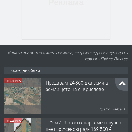
Винаги правя това, което не мога, за да мога да се науча да го
правя. - Пабло Пикасо
ПРЕДЛАГА
Продавам 24,860 дка земя в
Последни обяви
землището на с. Крислово
преди 5 месеца
ПРЕДЛАГА
122 м2- 3 стаен апартамент супер
център Асеновград- 169 500 €.