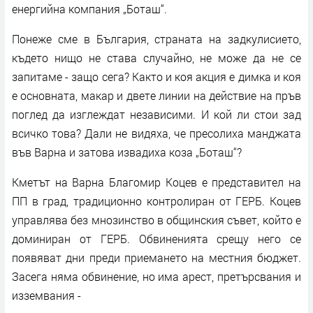
енергийна компания „Боташ“.
Понеже сме в България, страната на задкулисието,
където нищо не става случайно, не може да не се
запитаме - защо сега? Както и коя акция е димка и коя
е основната, макар и двете линии на действие на пръв
поглед да изглеждат независими. И кой ли стои зад
всичко това? Дали не видяха, че пресолиха манджата
във Варна и затова извадиха коза „Боташ“?
Кметът на Варна Благомир Коцев е представител на
ПП в град, традиционно контролиран от ГЕРБ. Коцев
управлява без мнозинство в общинския съвет, който е
доминиран от ГЕРБ. Обвиненията срещу него се
появяват дни преди приемането на местния бюджет.
Засега няма обвинение, но има арест, претърсвания и
изземвания -