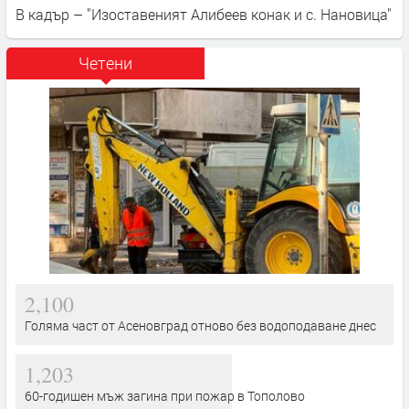
В кадър – "Изоставеният Алибеев конак и с. Нановица"
Четени
2,100
Голяма част от Асеновград отново без водоподаване днес
1,203
60-годишен мъж загина при пожар в Тополово