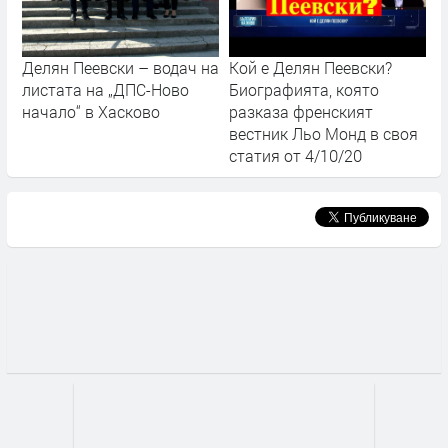
Делян Пеевски – водач на
Кой е Делян Пеевски?
листата на „ДПС-Ново
Биографията, която
начало“ в Хасково
разказа френският
вестник Льо Монд в своя
статия от 4/10/20