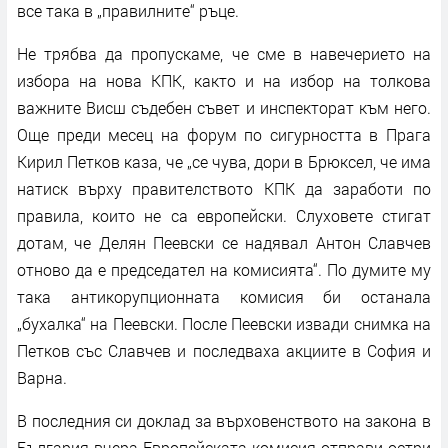
все така в „правилните“ ръце.
Не трябва да пропускаме, че сме в навечерието на
избора на нова КПК, както и на избор на толкова
важните Висш съдебен съвет и инспекторат към него.
Още преди месец на форум по сигурността в Прага
Кирил Петков каза, че „се чува, дори в Брюксел, че има
натиск върху правителството КПК да заработи по
правила, които не са европейски. Слуховете стигат
дотам, че Делян Пеевски се надявал Антон Славчев
отново да е председател на комисията“. По думите му
така антикорупционната комисия би останала
„бухалка“ на Пеевски. После Пеевски извади снимка на
Петков със Славчев и последваха акциите в София и
Варна.
В последния си доклад за върховенството на закона в
България вчера Европейската комисия отправи остри