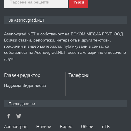
Търси
преди 2 години
ПРЕДЛАГА
Давам индивидуалани уроци по
За Asenovgrad.NET
Немски език
Asenovgrad.NET е собственост на ЕСКОМ МЕДИА ГРУП ООД.
Всички статии, репортажи, интервюта и други текстови,
преди 2 години
графични и видео материали, публикувани в сайта, са
собственост на Asenovgrad.NET, освен ако изрично е посочено
ПРЕДЛАГА
ремонт на покриви
друго.
Главен редактор
Телефони
преди 2 години
Надежда Виденлиева
ПРЕДЛАГА
Висококачествени Целофанови
Пликове - СКОРПИОПЛАСТ
Последвай ни
преди 3 години
Асеновград
Новини
Видео
Обяви
еТВ