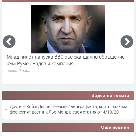
во
Млад пилот напуска ВВС със скандално обръщение
В
към Румен Радев и компания
и
п
преди 9 часа
п
Видеа по темата
Други – Кой е Делян Пеевски? Биографията, която разказа
френският вестник Льо Монд в своя статия от 4/10/20
Още новини