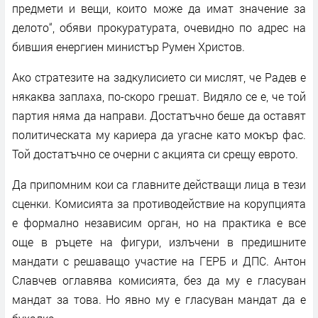
предмети и вещи, които може да имат значение за
делото“, обяви прокуратурата, очевидно по адрес на
бившия енергиен министър Румен Христов.
Ако стратезите на задкулисието си мислят, че Радев е
някаква заплаха, по-скоро грешат. Видяло се е, че той
партия няма да направи. Достатъчно беше да оставят
политическата му кариера да угасне като мокър фас.
Той достатъчно се очерни с акцията си срещу еврото.
Да припомним кои са главните действащи лица в тези
сценки. Комисията за противодействие на корупцията
е формално независим орган, но на практика е все
още в ръцете на фигури, излъчени в предишните
мандати с решаващо участие на ГЕРБ и ДПС. Антон
Славчев оглавява комисията, без да му е гласуван
мандат за това. Но явно му е гласуван мандат да е