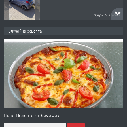
преди 10 месеца
ПРЕДЛАГА
Професионална броячна машина -
Случайна рецепта
със сертификат от ЕЦБ
преди 1 година
ПРЕДЛАГА
Професионална зеленчукорезачка
за заведения и дома
преди 1 година
ПРЕДЛАГА
Дава под наем Асеновград
Пица Полента от Качамак