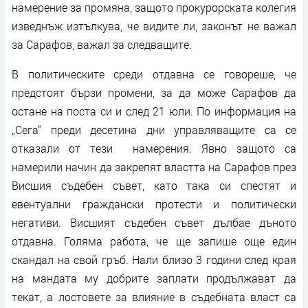
намерение за промяна, защото прокурорската колегия
изведнъж изтълкува, че видите ли, законът не важал
за Сарафов, важал за следващите.
В политическите среди отдавна се говореше, че
предстоят бързи промени, за да може Сарафов да
остане на поста си и след 21 юли. По информация на
„Сега“ преди десетина дни управляващите са се
отказали от тези намерения. Явно защото са
намерили начин да закрепят властта на Сарафов през
Висшия съдебен съвет, като така си спестят и
евентуални граждански протести и политически
негативи. Висшият съдебен съвет дълбае дъното
отдавна. Голяма работа, че ще запише още един
скандал на свой гръб. Нали близо 3 години след края
на мандата му добрите заплати продължават да
текат, а лостовете за влияние в съдебната власт са