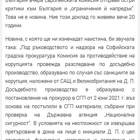
критики към България и „ограничения ѝ напредък“.
Това не е новина. Ние този доклад го живеем вече 20
години.
Новина, с която ще ни изненадат наистина, би звучала
така: „Под ръководството и надзора на Софийската
градска прокуратура Комисия за противодействие на
корупцията провежда разследване по досъдебно
производство, образувано по случая със санкциите за
корупция, наложени от САЩ и Великобритания на Д. П.
Досъдебното производство е образувано с
постановление на прокурор в СГП от 2 юни 2021 г. въз
основа на постъпили в СГП материали, събрани при
проверка на Държавна агенция „Национална
сигурност“. В условията на неотложност се извършва
претърсване в дома на лице с инициали Д. П. с цел
откриване, фиксиране, изземване и запазване на