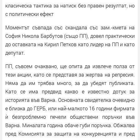
класическа тактика за натиск без правен резултат, но
с политически ефект
Моментът съвпада със скандала със зам.-кмета на
София Никола Барбутов (също ПП), довел практически
до оставката на Кирил Петков като лидер на ПП и като
депутат.
ПП, съвсем очаквано, ще опита да извлече полза от
тези акции, като се представя за жертва на репресия.
Няма да им трябва много, за да убедят публиката.
Като се има предвид какво е известно дотук за
историята във Варна. Основната свидетелка очевидно
е близка до ГЕРБ, или най-малкото 16 години фирмата
ѝ безпроблемно печели обществени поръчки във
Варна. Миналата година обаче губи поръчка. Обжалва
пред Комисията за защита на конкуренцията и пред