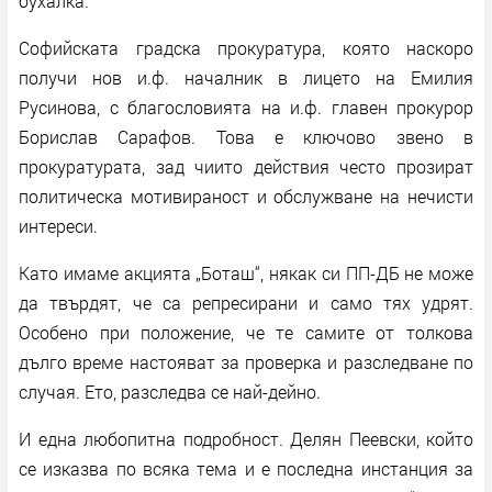
бухалка.
Софийската градска прокуратура, която наскоро
получи нов и.ф. началник в лицето на Емилия
Русинова, с благословията на и.ф. главен прокурор
Борислав Сарафов. Това е ключово звено в
прокуратурата, зад чиито действия често прозират
политическа мотивираност и обслужване на нечисти
интереси.
Като имаме акцията „Боташ“, някак си ПП-ДБ не може
да твърдят, че са репресирани и само тях удрят.
Особено при положение, че те самите от толкова
дълго време настояват за проверка и разследване по
случая. Ето, разследва се най-дейно.
И една любопитна подробност. Делян Пеевски, който
се изказва по всяка тема и е последна инстанция за