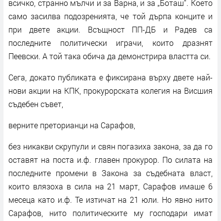
всичко, странно мълчи и за Варна, и за „Боташ“. Което
само засилва подозренията, че той дърпа конците и
при двете акции. Всъщност ПП-ДБ и Радев са
последните политически играчи, които дразнят
Пеевски. А той така обича да демонстрира властта си.
Сега, докато публиката е фиксирана върху двете най-
нови акции на КПК, прокурорската колегия на Висшия
съдебен съвет,
верните преторианци на Сарафов,
без никакви скрупули и свян погазиха закона, за да го
оставят на поста и.ф. главен прокурор. По силата на
последните промени в Закона за съдебната власт,
които влязоха в сила на 21 март, Сарафов имаше 6
месеца като и.ф. Те изтичат на 21 юли. Но явно нито
Сарафов, нито политическите му господари имат