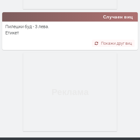
Случаен виц
Пилешки буд - 3 лева.
Етикет
Покажи друг виц