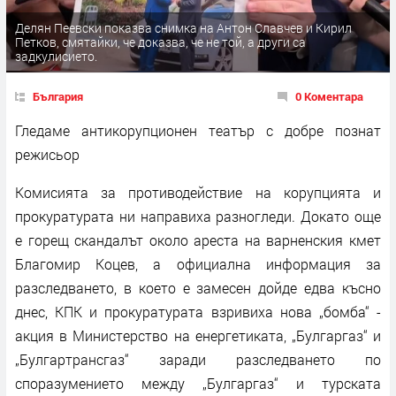
Делян Пеевски показва снимка на Антон Славчев и Кирил
Петков, смятайки, че доказва, че не той, а други са
задкулисието.
България
0 Коментара
Гледаме антикорупционен театър с добре познат
режисьор
Комисията за противодействие на корупцията и
прокуратурата ни направиха разногледи. Докато още
е горещ скандалът около ареста на варненския кмет
Благомир Коцев, а официална информация за
разследването, в което е замесен дойде едва късно
днес, КПК и прокуратурата взривиха нова „бомба“ -
акция в Министерство на енергетиката, „Булгаргаз“ и
„Булгартрансгаз“ заради разследването по
споразумението между „Булгаргаз“ и турската