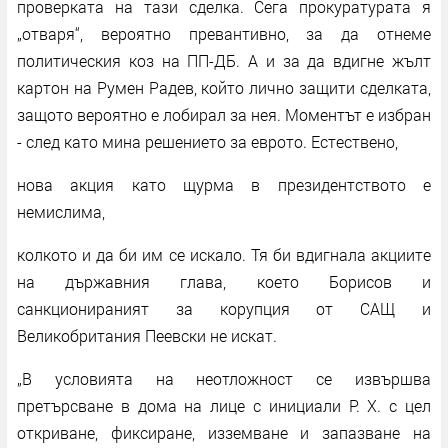
проверката на тази сделка. Сега прокуратурата я
„отваря“, вероятно превантивно, за да отнеме
политическия коз на ПП-ДБ. А и за да вдигне жълт
картон на Румен Радев, който лично защити сделката,
защото вероятно е лобирал за нея. Моментът е избран
- след като мина решението за еврото. Естествено,
нова акция като щурма в президентството е
немислима,
колкото и да би им се искало. Тя би вдигнала акциите
на държавния глава, което Борисов и
санкционираният за корупция от САЩ и
Великобритания Пеевски не искат.
„В условията на неотложност се извършва
претърсване в дома на лице с инициали Р. Х. с цел
откриване, фиксиране, изземване и запазване на