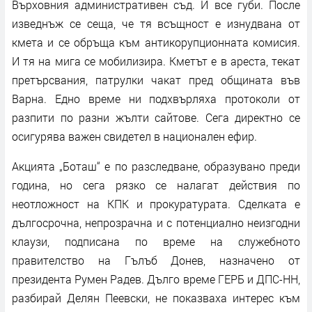
Върховния административен съд. И все губи. После
изведнъж се сеща, че тя всъщност е изнудвана от
кмета и се обръща към антикорупционната комисия.
И тя на мига се мобилизира. Кметът е в ареста, текат
претърсвания, патрулки чакат пред общината във
Варна. Едно време ни подхвърляха протоколи от
разпити по разни жълти сайтове. Сега директно се
осигурява важен свидетел в национален ефир.
Акцията „Боташ“ е по разследване, образувано преди
година, но сега рязко се налагат действия по
неотложност на КПК и прокуратурата. Сделката е
дългосрочна, непрозрачна и с потенциално неизгодни
клаузи, подписана по време на служебното
правителство на Гълъб Донев, назначено от
президента Румен Радев. Дълго време ГЕРБ и ДПС-НН,
разбирай Делян Пеевски, не показваха интерес към