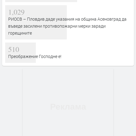
1,029
РИОСВ – Пловдив даде указания на община Асеновград да
въведе засилени противопожарни мерки заради
горещините
510
Преображение Господне е!