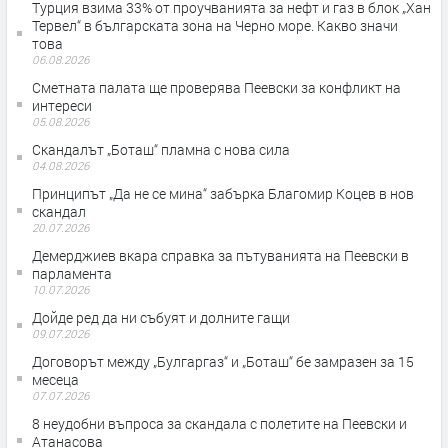
Турция взима 33% от проучванията за нефт и газ в блок „Хан
Тервел“ в българската зона на Черно море. Какво значи
това
06.08.2026
Сметната палата ще провeрява Пеевски за конфликт на
интереси
05.08.2026
Скандалът „Боташ“ пламна с нова сила
04.08.2026
Принципът „Да не се мина“ забърка Благомир Коцев в нов
скандал
20.07.2026
Демерджиев вкара справка за пътуванията на Пеевски в
парламента
10.07.2026
Дойде ред да ни събуят и долните гащи
09.07.2026
Договорът между „Булгаргаз“ и „Боташ“ бе замразен за 15
месеца
07.07.2026
8 неудобни въпроса за скандала с полетите на Пеевски и
Атанасова