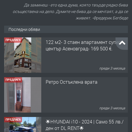
Да заминеш - ето една дума, която твърде рядко бива
осъществена на дело. Думите не бива да се мечтаят, а да се
живеят. -Фредерик Бегбеде
Последни обяви
ПРЕДЛАГА
122 м2- 3 стаен апартамент супер
център Асеновград- 169 500 €.
преди 3 месеца
ПРЕДЛАГА
Ретро Остъклена врата
преди 3 месеца
ПРЕДЛАГА
🌟HYUNDAI i10 - 2024 | Само 55 лв./
ден от DL RENT🌟