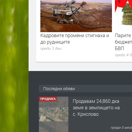
ла е скочила с
Кадровите промени стигнаха и
Парите
ец. И
до рудниците
бюджет
 расте
БВП
преди 3 дни
преди 4 
Последни обяви
ПРЕДЛАГА
Продавам 24,860 дка
земя в землището на
с. Крислово
преди 5 мес