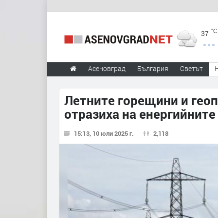
°C
37
Асеновград
България
Светът
Летните горещини и гео
отразиха на енергийните
15:13, 10 юли 2025 г.
2,118