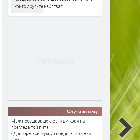
които другите избягват
Случаен виц
Мъж посещава доктор. Към края на
прегледа той пита:
- Докторе, кой мускул повдига половия
член?