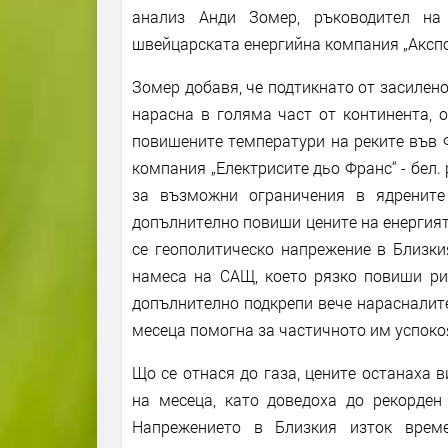
анализ Анди Зомер, ръководител на
швейцарската енергийна компания „Акспо 
Зомер добавя, че подтикнато от засилено
нарасна в голяма част от континента, 
повишените температури на реките във 
компания „Електрисите дьо Франс“ - бел.
за възможни ограничения в ядрените
допълнително повиши цените на енергият
се геополитическо напрежение в Близки
намеса на САЩ, което рязко повиши ри
допълнително подкрепи вече нарасналите
месеца помогна за частичното им успоко
Що се отнася до газа, цените останаха 
на месеца, като доведоха до рекорден
Напрежението в Близкия изток време