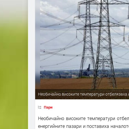
Необичайно високите температури отбелязаха н
Пари
Необичайно високите температури отбел
енергийните пазари и поставиха началот