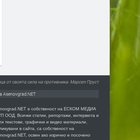
Вече може да се подават молби
Дигитално евро: портмон
за личен фалит
е вече в нашия смартфон
преди 4 дни
преди 5 дни
ца от своята сила на противника. Марсел Пруст
а Asenovgrad.NET
novgrad.NET е собственост на ЕСКОМ МЕДИА
П ООД. Всички статии, репортажи, интервюта и
ги текстови, графични и видео материали,
ликувани в сайта, са собственост на
novgrad.NET, освен ако изрично е посочено