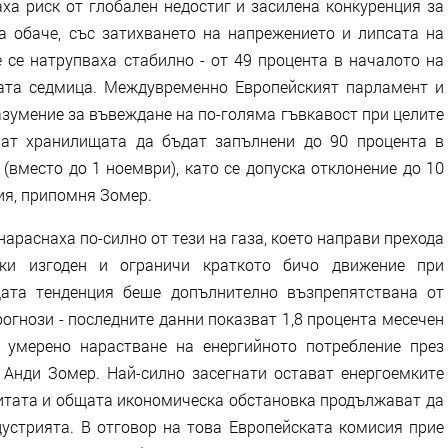
ха риск от глобален недостиг и засилена конкуренция за
а обаче, със затихването на напрежението и липсата на
 се натрупваха стабилно - от 49 процента в началото на
ата седмица. Междувременно Европейският парламент и
зумение за въвеждане на по-голяма гъвкавост при целите
ват хранилищата да бъдат запълнени до 90 процента в
(вместо до 1 ноември), като се допуска отклонение до 10
ия, припомня Зомер.
араснаха по-силно от тези на газа, което направи прехода
ки изгоден и ограничи краткото бичо движение при
щата тенденция беше допълнително възпрепятствана от
гнози - последните данни показват 1,8 процента месечен
 умерено нарастване на енергийното потребление през
 Анди Зомер. Най-силно засегнати остават енергоемките
митата и общата икономическа обстановка продължават да
дустрията. В отговор на това Европейската комисия прие