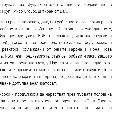
 групата за фундаментален анализ и моделиране в
Груп“ (Axpo Group), цитиран от БТА.
то търсене на охлаждане, потреблението на енергия рязко
особено в Италия и Испания. От страна на снабдяването,
Франция принудиха EDF - (френската държавна енергийна
 ред) да ограничава производството или да предупреждава
 реактори, охлаждани от реките Гарона и Рона. Това
а. Към тези предизвикателства се прибави и засилващото
я изток - основно между Израел и Иран - последвано от
сковите премии на множество енергийни продукти. Това
 цени на енергията в Европа, но деескалацията в края на
яване, допълва анализаторът.
високи и продължиха да нарастват през първата половина
 за юни внос на втечнен природен газ (LNG) в Европа.
нно ги повиши допълнително, когато опасенията за