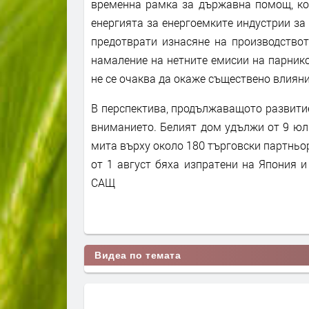
временна рамка за държавна помощ, коя
енергията за енергоемките индустрии за 
предотврати изнасяне на производствот
намаление на нетните емисии на парников
не се очаква да окаже съществено влияни
В перспектива, продължаващото развитие
вниманието. Белият дом удължи от 9 юли
мита върху около 180 търговски партнь
от 1 август бяха изпратени на Япония 
САЩ
Видеа по темата