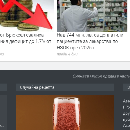
 от Брюксел свалиха
Над 744 млн. лв. са доплатили
ния дефицит до 1.7% от
пациентите за лекарства по
НЗОК през 2025 г.
дни
преди 4 дни
Силната мисъл предава части
Случайна рецепта
З
Ase
ГРУ
дру
пуб
Ase
еца