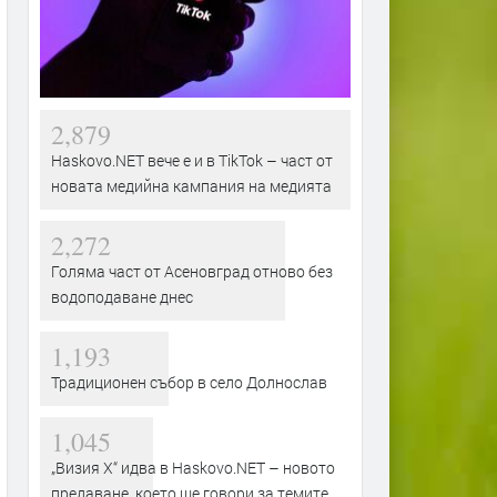
2,879
Haskovo.NET вече е и в TikTok – част от
новата медийна кампания на медията
2,272
Голяма част от Асеновград отново без
водоподаване днес
1,193
Традиционен събор в село Долнослав
1,045
„Визия Х“ идва в Haskovo.NET – новото
предаване, което ще говори за темите,