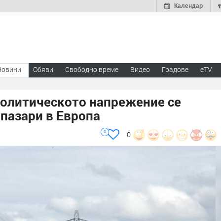
Календар
Новини
Обяви
Свободно време
Видео
Градове
eTV
политическото напрежение се
 пазари в Европа
0
0