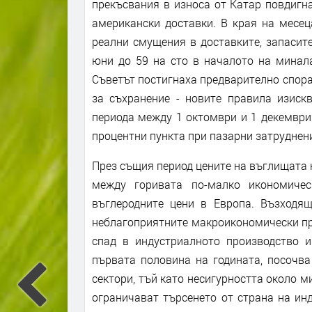
прекъсвания в износа от Катар повдигна
американски доставки. В края на месец
реални смущения в доставките, запасите
юни до 59 на сто в началото на минал
Съветът постигнаха предварително спора
за съхранение - новите правила изиск
периода между 1 октомври и 1 декември 
процентни пункта при пазарни затруднен
През същия период цените на въглищата н
между горивата по-малко икономичес
въглеродните цени в Европа. Възходя
неблагоприятните макроикономически про
спад в индустриалното производство и
първата половина на годината, посочва
сектори, тъй като несигурността около 
ограничават търсенето от страна на ин