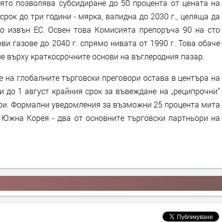
то позволява субсидиране до 50 процента от цената на
срок до три години - мярка, валидна до 2030 г., целяща да
о извън ЕС. Освен това Комисията препоръча 90 на сто
и газове до 2040 г. спрямо нивата от 1990 г. Това обаче
е върху краткосрочните основи на въглеродния пазар.
 на глобалните търговски преговори остава в центъра на
 до 1 август крайния срок за въвеждане на „реципрочни“
ори. Формални уведомления за възможни 25 процента мита
и Южна Корея - два от основните търговски партньори на