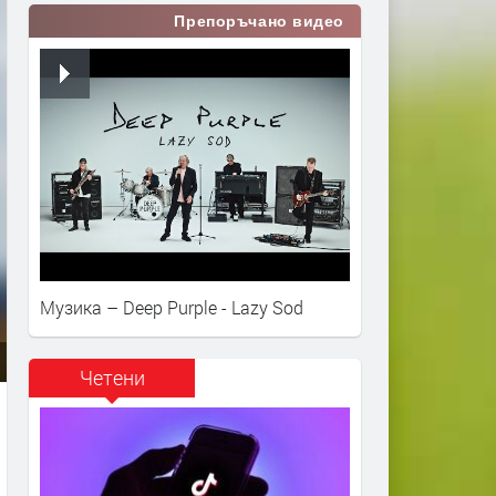
Препоръчано видео
Музика – Deep Purple - Lazy Sod
Четени