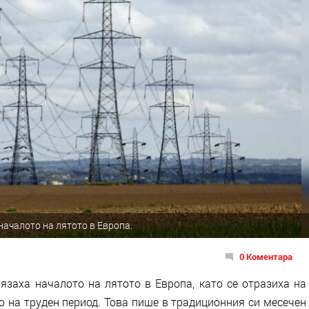
ачалото на лятото в Европа.
0 Коментара
язаха началото на лятото в Европа, като се отразиха на
о на труден период. Това пише в традиционния си месечен