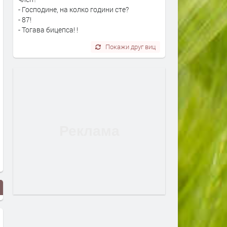
- Господине, на колко години сте?
- 87!
- Тогава бицепса! !
Покажи друг виц