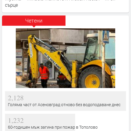
сърце
Четени
2,128
Голяма част от Асеновград отново без водоподаване днес
1,232
60-годишен мъж загина при пожар в Тополово