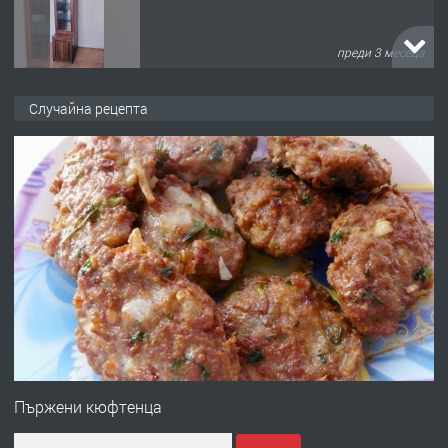
преди 10 месеца
ПРЕДЛАГА
Професионална броячна машина -
Случайна рецепта
със сертификат от ЕЦБ
преди 1 година
ПРЕДЛАГА
Професионална зеленчукорезачка
за заведения и дома
преди 1 година
ПРЕДЛАГА
Дава под наем Асеновград
Пържени кюфтенца