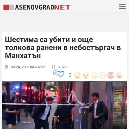
Шестима са убити и още
толкова ранени в небостъргач в
Манхатън
09:24, 29 юли 2025 г.
3,328
0
0