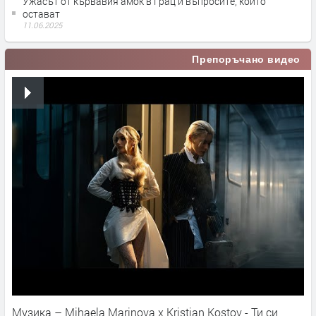
Ужасът от кървавия амок в Грац и въпросите, които
остават
11.06.2025
Препоръчано видео
Музика – Mihaela Marinova x Kristian Kostov - Ти си