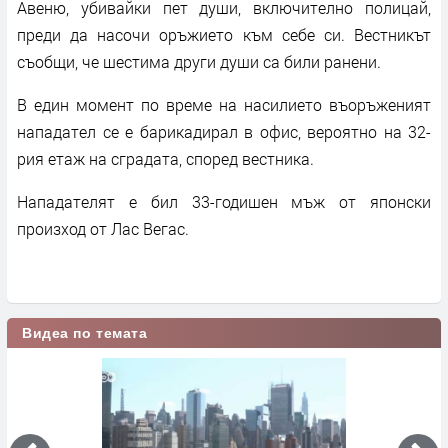
Авеню, убивайки пет души, включително полицай,
преди да насочи оръжието към себе си. Вестникът
съобщи, че шестима други души са били ранени.
В един момент по време на насилието въоръженият
нападател се е барикадирал в офис, вероятно на 32-
рия етаж на сградата, според вестника.
Нападателят е бил 33-годишен мъж от японски
произход от Лас Вегас.
Видеа по темата