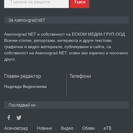
Търси
преди 2 години
ПРЕДЛАГА
Давам индивидуалани уроци по
За Asenovgrad.NET
Немски език
Asenovgrad.NET е собственост на ЕСКОМ МЕДИА ГРУП ООД.
Всички статии, репортажи, интервюта и други текстови,
преди 2 години
графични и видео материали, публикувани в сайта, са
собственост на Asenovgrad.NET, освен ако изрично е посочено
ПРЕДЛАГА
ремонт на покриви
друго.
Главен редактор
Телефони
преди 2 години
Надежда Виденлиева
ПРЕДЛАГА
Висококачествени Целофанови
Пликове - СКОРПИОПЛАСТ
Последвай ни
преди 3 години
Асеновград
Новини
Видео
Обяви
еТВ