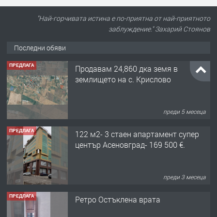
"Най-горчивата истина е по-приятна от най-приятното
заблуждение." Захарий Стоянов
Последни обяви
ПРЕДЛАГА
122 м2- 3 стаен апартамент супер
център Асеновград- 169 500 €.
преди 3 месеца
ПРЕДЛАГА
Ретро Остъклена врата
преди 3 месеца
ПРЕДЛАГА
🌟HYUNDAI i10 - 2024 | Само 55 лв./
ден от DL RENT🌟