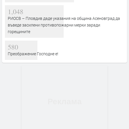
1,048
РИОСВ – Пловдив даде указания на община Асеновград да
въведе засилени противопожарни мерки заради
горещините
580
Преображение Господне е!