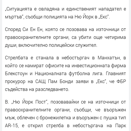
„Ситуацията е овладяна и единственият нападател е
мъртъв“, съобщи полицията на Ню Йорк в „Екс“.
Според Си Ен Ен, която се позовава на източници от
правоохранителните органи, са убити още четирима
души, включително полицейски служител.
Стрелбата е станала в небостъргач в Манхатън, в
който се намират офисите на инвестиционната фирма
Блекстоун и Националната футболна лига. Главният
прокурор на САЩ Пам Бонди заяви в „Екс“, че ФБР
съдейства на разследването.
В. „Ню Йорк Пост“, позовавайки се на източници от
правоохранителните органи, съобщи, че въоръжен
мъж, облечен с бронежилетка и въоръжен с пушка тип
AR-15, е открил стрелба в небостъргача на Парк