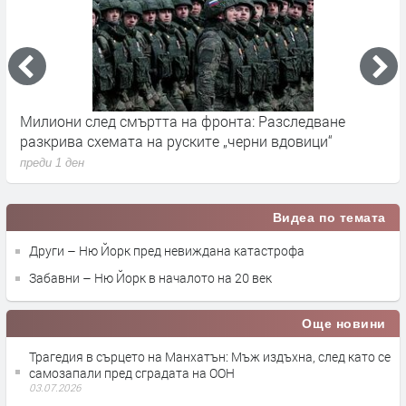
Германските служби разследват руски опити за
Х
влияние върху местния вот през септември
у
преди 1 ден
п
Видеа по темата
Други – Ню Йорк пред невиждана катастрофа
Забавни – Ню Йорк в началото на 20 век
Още новини
Трагедия в сърцето на Манхатън: Мъж издъхна, след като се
самозапали пред сградата на ООН
03.07.2026