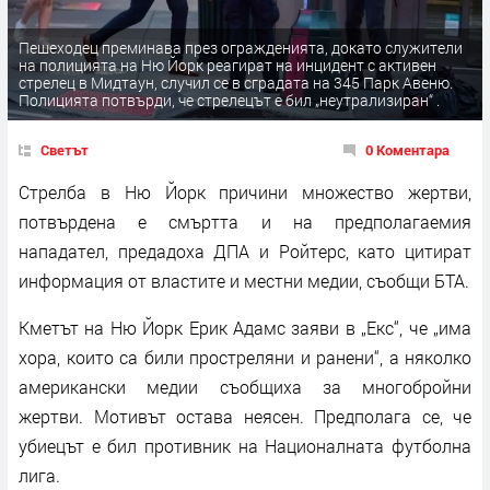
Пешеходец преминава през огражденията, докато служители
на полицията на Ню Йорк реагират на инцидент с активен
стрелец в Мидтаун, случил се в сградата на 345 Парк Авеню.
Полицията потвърди, че стрелецът е бил „неутрализиран“ .
Светът
0 Коментара
Стрелба в Ню Йорк причини множество жертви,
потвърдена е смъртта и на предполагаемия
нападател, предадоха ДПА и Ройтерс, като цитират
информация от властите и местни медии, съобщи БТА.
Кметът на Ню Йорк Ерик Адамс заяви в „Екс“, че „има
хора, които са били простреляни и ранени“, а няколко
американски медии съобщиха за многобройни
жертви. Мотивът остава неясен. Предполага се, че
убиецът е бил противник на Националната футболна
лига.