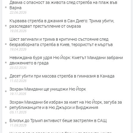
Двама с опасност за живота след стрелба на плаж във
Варна
22.06.2026
Кървава стрелба в джамия в Сан Диего: Трима убити,
разследват престъпление от омраза
19.05.2026
Шест загинали и трима в критично състояние след
безразборната стрелба в Киев, терористът е мъртъв
19.04.2026
Невиждана буря удря Ню Йорк: Кметът Мамдани забрани
движението в града
23.02.2026
Десет убити при масова стрелба в гимназия в Канада
11.02.2026
Зохран Мамдани ще унищожи Ню Йорк
19.11.2025
Зохран Мамдани бе избран за кмет на Ню Йорк, загуба за
републиканците и в Ню Джърси и Вирджиния
05.11.2025
Близък до Тръмп активист беше застрелян в САЩ
11.09.2025