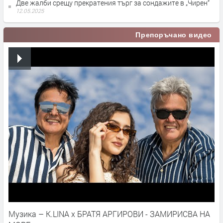
Две жалби срещу прекратения търг за сондажите в „Чирен“
12.05.2025
Препоръчано видео
Музика – K.LINA x БРАТЯ АРГИРОВИ - ЗАМИРИСВА НА