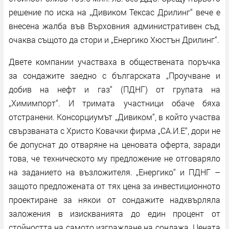
решение по иска на „Дивиком Тексас Дрилинг“ вече е
внесена жалба във Върховния административен съд,
очаква същото да стори и „Енергико Хюстън Дрилинг“.
Двете компании участваха в обществената поръчка
за сондажите заедно с българската „Проучване и
добив на нефт и газ“ (ПДНГ) от групата на
„Химимпорт“. И тримата участници обаче бяха
отстранени. Консорциумът „Дивиком“, в който участва
свързваната с Христо Ковачки фирма „СА.И.Е“, дори не
бе допуснат до отваряне на ценовата оферта, заради
това, че техническото му предложение не отговаряло
на заданието на възложителя. „Енергико“ и ПДНГ –
защото предложената от тях цена за инвестиционното
проектиране за някои от сондажите надхвърляла
заложения в изискванията до един процент от
стойността на самото изграждане на сондажа. Цената