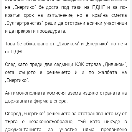
на „Енергико“ бе доста под тази на ПДНГ и за по-
кратък срок на изпълнение, но в крайна сметка
„Булгартрансгаз“ реши да отстрани всички участници
и да прекрати процедурата.
Това бе обжалвано от „Дивиком“ и „Енергико“, но не и
от ПДНГ.
След като преди две седмици КЗК отряза „Дивиком“,
сега същото е решението ѝ и по жалбата на
„Енергико“.
Антимонополната комисия взема изцяло страната на
държавната фирма в спора.
Според „Енергико“ решението за отстраняването му от
търга е незаконосъобразно, тъй като никъде в
документацията за участие няма предвидено