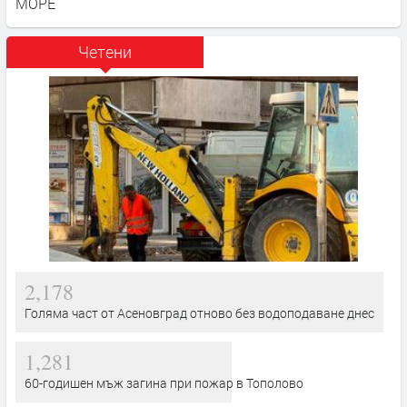
МОРЕ
Четени
2,178
Голяма част от Асеновград отново без водоподаване днес
1,281
60-годишен мъж загина при пожар в Тополово