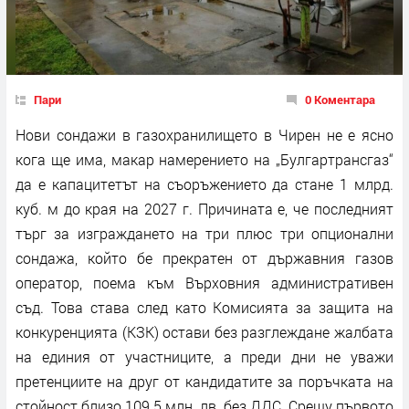
Пари
0 Коментара
Нови сондажи в газохранилището в Чирен не е ясно
кога ще има, макар намерението на „Булгартрансгаз“
да е капацитетът на съоръжението да стане 1 млрд.
куб. м до края на 2027 г. Причината е, че последният
търг за изграждането на три плюс три опционални
сондажа, който бе прекратен от държавния газов
оператор, поема към Върховния административен
съд. Това става след като Комисията за защита на
конкуренцията (КЗК) остави без разглеждане жалбата
на единия от участниците, а преди дни не уважи
претенциите на друг от кандидатите за поръчката на
стойност близо 109.5 млн. лв. без ДДС. Срещу първото