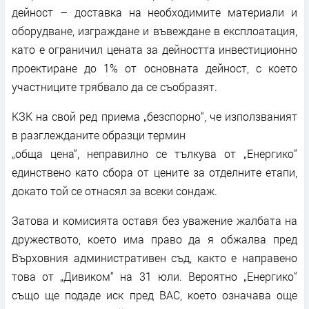
дейност – доставка на необходимите материали и
оборудване, изграждане и въвеждане в експлоатация,
като е ограничил цената за дейността инвестиционно
проектиране до 1% от основната дейност, с което
участниците трябвало да се съобразят.
КЗК на свой ред приема „безспорно“, че използваният
в разглежданите образци термин
„обща цена“, неправилно се тълкува от „Енергико“
единствено като сбора от цените за отделните етапи,
докато той се отнасял за всеки сондаж.
Затова и комисията оставя без уважение жалбата на
дружеството, което има право да я обжалва пред
Върховния административен съд, както е направено
това от „Дивиком“ на 31 юли. Вероятно „Енергико“
също ще подаде иск пред ВАС, което означава още