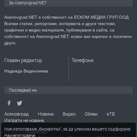
За Asenovgrad.NET
Asenovgrad.NET е собственост на ЕСКОМ МЕДИА ГРУП ООД.
Всички статии, репортажи, интервюта и други текстови,
преди 2 години
графични и видео материали, публикувани в сайта, са
собственост на Asenovgrad.NET, освен ако изрично е посочено
ПРЕДЛАГА
Давам индивидуалани уроци по
друго.
Немски език
Главен редактор
Телефони
преди 2 години
Надежда Виденлиева
ПРЕДЛАГА
ремонт на покриви
Последвай ни
преди 2 години
Асеновград
Новини
Видео
Обяви
еТВ
Изпрати ни новина
ПРЕДЛАГА
Висококачествени Целофанови
Ние използваме „бисквитки“, за да улесним вашето сърфиране.
Пликове - СКОРПИОПЛАСТ
© Copyright
Haskovo.NET
Научете повече
.