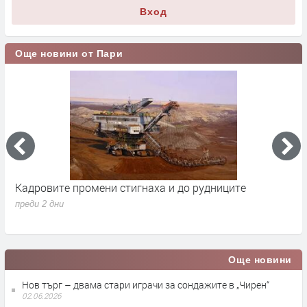
Вход
Още новини от Пари
Кадровите промени стигнаха и до рудниците
П
1
преди 2 дни
п
Още новини
Нов търг – двама стари играчи за сондажите в „Чирен“
02.06.2026