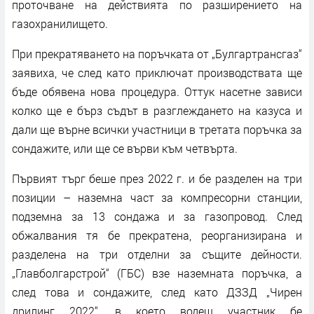
проточване на действията по разширението на
газохранилището.
При прекратяването на поръчката от „Булгартрансгаз“
заявиха, че след като приключат производствата ще
бъде обявена нова процедура. Оттук насетне зависи
колко ще е бърз съдът в разглеждането на казуса и
дали ще върне всички участници в третата поръчка за
сондажите, или ще се върви към четвърта.
Първият търг беше през 2022 г. и бе разделен на три
позиции – наземна част за компресорни станции,
подземна за 13 сондажа и за газопровод. След
обжалвания тя бе прекратена, реорганизирана и
разделена на три отделни за същите дейности.
„Главболгарстрой“ (ГБС) взе наземната поръчка, а
след това и сондажите, след като ДЗЗД „Чирен
дрилинг 2022“, в което водещ участник бе