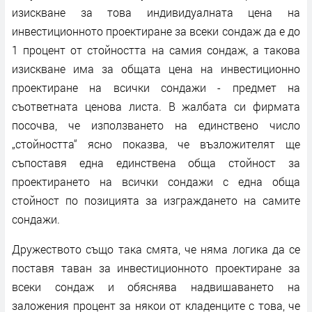
изискване за това индивидуалната цена на
инвестиционното проектиране за всеки сондаж да е до
1 процент от стойността на самия сондаж, а такова
изискване има за общата цена на инвестиционно
проектиране на всички сондажи - предмет на
съответната ценова листа. В жалбата си фирмата
посочва, че използването на единствено число
„стойността“ ясно показва, че възложителят ще
съпоставя една единствена обща стойност за
проектирането на всички сондажи с една обща
стойност по позицията за изграждането на самите
сондажи.
Дружеството също така смята, че няма логика да се
поставя таван за инвестиционното проектиране за
всеки сондаж и обяснява надвишаването на
заложения процент за някои от кладенците с това, че