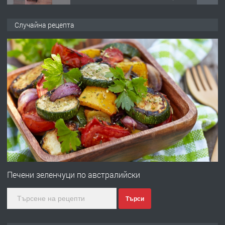
ПРЕДЛАГА
🌟HYUNDAI i10 - 2024 | Само 55 лв./
Случайна рецепта
ден от DL RENT🌟
преди 10 месеца
ПРЕДЛАГА
Професионална броячна машина -
със сертификат от ЕЦБ
преди 1 година
ПРЕДЛАГА
Професионална зеленчукорезачка
за заведения и дома
Печени зеленчуци по австралийски
Търси
преди 1 година
ПРЕДЛАГА
Дава под наем Асеновград