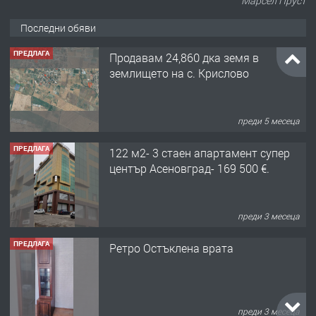
Марсел Пруст
Последни обяви
ПРЕДЛАГА
Продавам 24,860 дка земя в
землището на с. Крислово
преди 5 месеца
ПРЕДЛАГА
122 м2- 3 стаен апартамент супер
център Асеновград- 169 500 €.
преди 3 месеца
ПРЕДЛАГА
Ретро Остъклена врата
преди 3 месеца