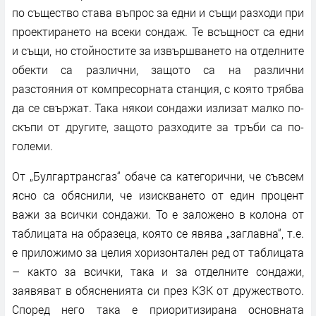
по същество става въпрос за едни и същи разходи при
проектирането на всеки сондаж. Те всъщност са едни
и същи, но стойностите за извършването на отделните
обекти са различни, защото са на различни
разстояния от компресорната станция, с която трябва
да се свържат. Така някои сондажи излизат малко по-
скъпи от другите, защото разходите за тръби са по-
големи.
От „Булгартрансгаз“ обаче са категорични, че съвсем
ясно са обяснили, че изискването от един процент
важи за всички сондажи. То е заложено в колона от
таблицата на образеца, която се явява „заглавна“, т.е.
е приложимо за целия хоризонтален ред от таблицата
– както за всички, така и за отделните сондажи,
заявяват в обясненията си през КЗК от дружеството.
Според него така е приоритизирана основната