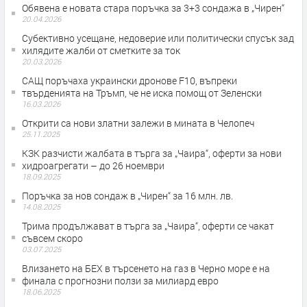
Обявена е новата стара поръчка за 3+3 сондажа в „Чирен“
20.04.2026
Субективно усещане, недоверие или политически спусък зад
хилядите жалби от сметките за ток
20.03.2026
САЩ поръчаха украински дронове F10, въпреки
твърденията на Тръмп, че не иска помощ от Зеленски
16.03.2026
Открити са нови златни залежи в мината в Челопеч
25.11.2025
КЗК разчисти жалбата в търга за „Чаира“, оферти за нови
хидроагрегати – до 26 ноември
18.09.2025
Поръчка за нов сондаж в „Чирен“ за 16 млн. лв.
14.08.2025
Трима продължават в търга за „Чаира“, оферти се чакат
съвсем скоро
03.07.2025
Влизането на БЕХ в търсенето на газ в Черно море е на
финала с прогнозни ползи за милиард евро
18.06.2025