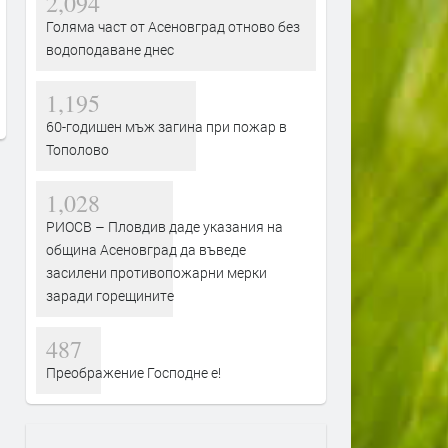
2,094
Голяма част от Асеновград отново без
Защо комарите хапят едни хора
Роботите в Древността и
повече от други? Отговорът не е
Средновековието
водоподаване днес
в „сладката кръв“
преди 1 седмица
1,195
преди 1 седмица
60-годишен мъж загина при пожар в
Тополово
1,028
РИОСВ – Пловдив даде указания на
община Асеновград да въведе
засилени противопожарни мерки
заради горещините
487
Преображение Господне е!