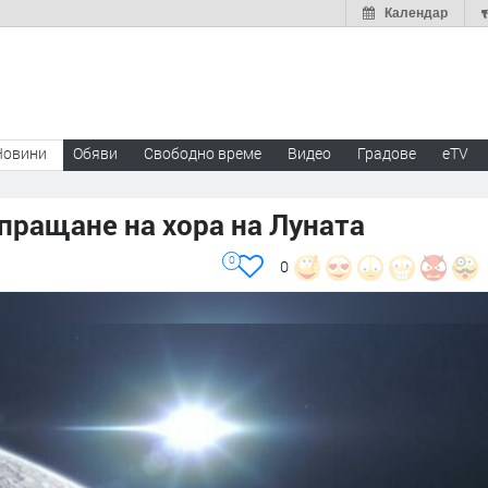
Календар
Новини
Обяви
Свободно време
Видео
Градове
eTV
зпращане на хора на Луната
0
0