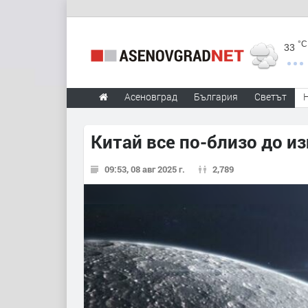
°C
33
Асеновград
България
Светът
Китай все по-близо до и
09:53, 08 авг 2025 г.
2,789