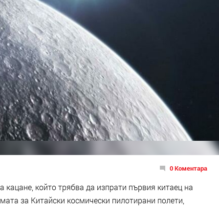
0 Коментара
а кацане, който трябва да изпрати първия китаец на
амата за Китайски космически пилотирани полети,