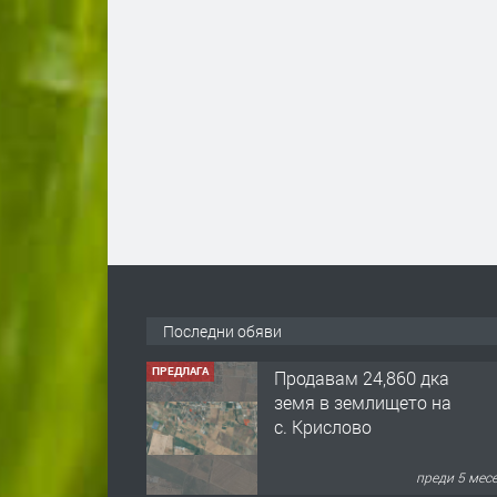
Последни обяви
ПРЕДЛАГА
122 м2- 3 стаен
апартамент супер
център Асеновград-
169 500 €.
преди 3 мес