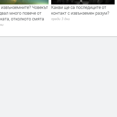
е са последиците от
Единственото пълно слънчево
 с извънземен разум?
затъмнение за 2026 г. ще мине
и през Европа и малко в
дни
България
преди 1 седмица