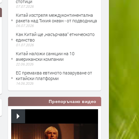
стотици
07.07.2026
Китай изстреля междуконтинентална
ракета над Тихия океан - от подводница
06.07.2026
Как Китай ще „насърчава“ етническото
единство
01.07.2026
Китай наложи санкции на 10
американски компании
22.06.2026
Китай застрашава Европа?
Ето какво се случва в та
ЕС премахва евтиното пазаруване от
затвори на Китай
китайски платформи
14.06.2026
Препоръчано видео