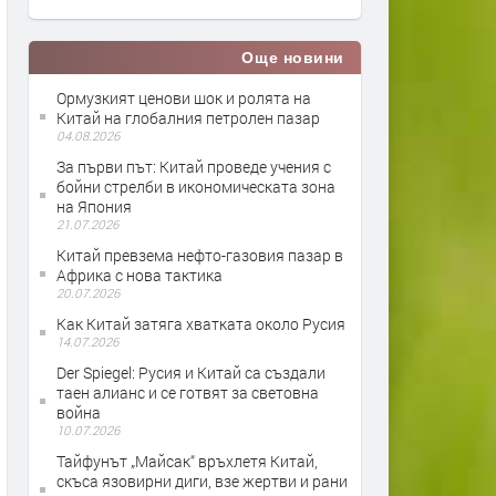
Още новини
Ормузкият ценови шок и ролята на
Китай на глобалния петролен пазар
04.08.2026
За първи път: Китай проведе учения с
бойни стрелби в икономическата зона
на Япония
21.07.2026
Китай превзема нефто-газовия пазар в
Африка с нова тактика
20.07.2026
Как Китай затяга хватката около Русия
14.07.2026
Der Spiegel: Русия и Китай са създали
таен алианс и се готвят за световна
война
10.07.2026
Тайфунът „Майсак“ връхлетя Китай,
скъса язовирни диги, взе жертви и рани