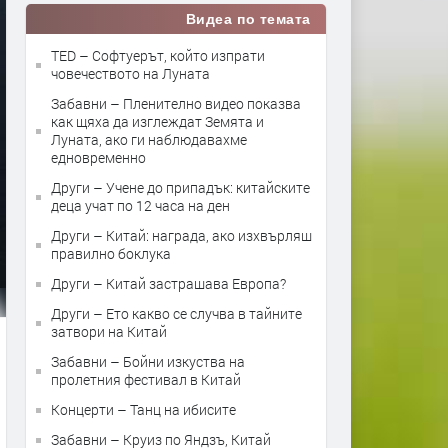
Видеа по темата
TED – Софтуерът, който изпрати
човечеството на Луната
Забавни – Пленително видео показва
как щяха да изглеждат Земята и
Луната, ако ги наблюдавахме
едновременно
Други – Учене до припадък: китайските
деца учат по 12 часа на ден
Други – Китай: награда, ако изхвърляш
правилно боклука
Други – Китай застрашава Европа?
Други – Ето какво се случва в тайните
затвори на Китай
Забавни – Бойни изкуства на
пролетния фестивал в Китай
Концерти – Танц на ибисите
Забавни – Круиз по Яндзъ, Китай