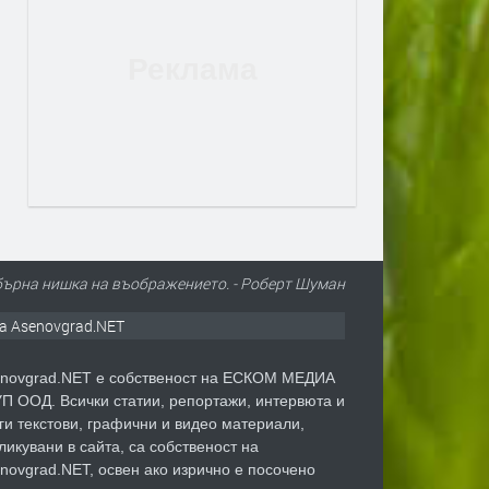
ебърна нишка на въображението. - Роберт Шуман
а Asenovgrad.NET
novgrad.NET е собственост на ЕСКОМ МЕДИА
П ООД. Всички статии, репортажи, интервюта и
ги текстови, графични и видео материали,
ликувани в сайта, са собственост на
novgrad.NET, освен ако изрично е посочено