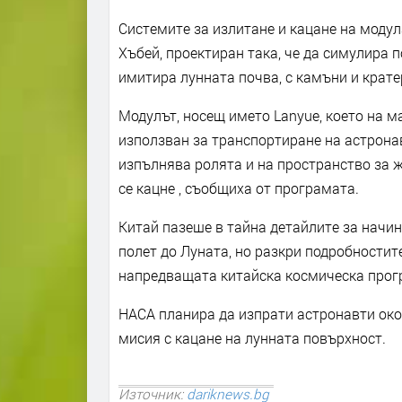
Системите за излитане и кацане на моду
Хъбей, проектиран така, че да симулира 
имитира лунната почва, с камъни и крате
Модулът, носещ името Lanyue, което на м
използван за транспортиране на астрона
изпълнява ролята и на пространство за жи
се кацне , съобщиха от програмата.
Китай пазеше в тайна детайлите за начи
полет до Луната, но разкри подробностит
напредващата китайска космическа прог
НАСА планира да изпрати астронавти около
мисия с кацане на лунната повърхност.
Източник:
dariknews.bg