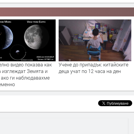
о припадък: китайските
Китай: награда, ако изхвърляш
ат по 12 часа на ден
правилно боклука