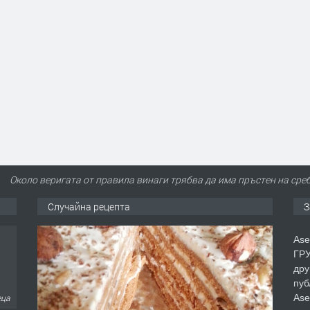
Около веригата от правила винаги трябва да има пръстен на ср
Случайна рецепта
З
Ase
ГРУ
дру
пуб
Ase
еца