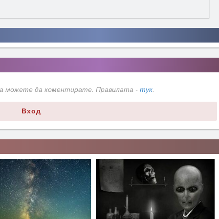
да можете да коментирате. Правилата -
тук
.
Вход