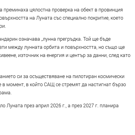
ла преминаха цялостна проверка на обект в провинция
повърхността на Луната със специално покритие, което
ри.
андарин означава „лунна прегръдка. Той ще бъде
вти между лунната орбита и повърхността, но също ще
веене, източник на енергия и център за данни, след като
нанието си за осъществяване на пилотиран космически
е в момент, в който САЩ се стремят да настигнат бързо
рама.
 Луната през април 2026 г., а през 2027 г. планира