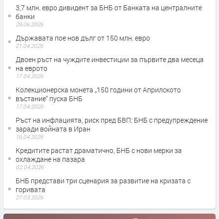
3,7 млн. евро дивидент за БНБ от Банката на централните
банки
29.06.2026
Държавата пое нов дълг от 150 млн. евро
21.04.2026
Двоен ръст на чуждите инвестиции за първите два месеца
на еврото
17.04.2026
Колекционерска монета „150 години от Априлското
въстание“ пуска БНБ
17.04.2026
Ръст на инфлацията, риск пред БВП: БНБ с предупреждение
заради войната в Иран
16.04.2026
Кредитите растат драматично, БНБ с нови мерки за
охлаждане на пазара
02.04.2026
БНБ представи три сценария за развитие на кризата с
горивата
27.03.2026