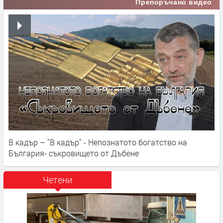
Препоръчано видео
В кадър – "В кадър" - Непознатото богатство на
България- съкровището от Дъбене
Четени