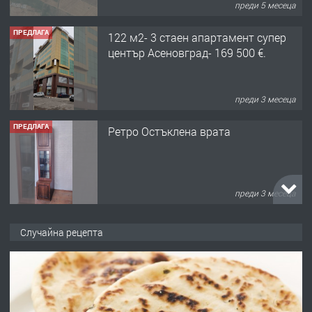
преди 5 месеца
ПРЕДЛАГА
122 м2- 3 стаен апартамент супер
център Асеновград- 169 500 €.
преди 3 месеца
ПРЕДЛАГА
Ретро Остъклена врата
преди 3 месеца
ПРЕДЛАГА
🌟HYUNDAI i10 - 2024 | Само 55 лв./
Случайна рецепта
ден от DL RENT🌟
преди 10 месеца