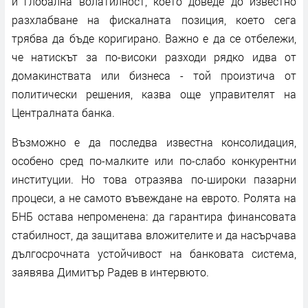
и глобална волатилност, което доведе до известно
разхлабване на фискалната позиция, което сега
трябва да бъде коригирано. Важно е да се отбележи,
че натискът за по-високи разходи рядко идва от
домакинствата или бизнеса - той произтича от
политически решения, казва още управителят на
Централната банка.
Възможно е да последва известна консолидация,
особено сред по-малките или по-слабо конкурентни
институции. Но това отразява по-широки пазарни
процеси, а не самото въвеждане на еврото. Ролята на
БНБ остава непроменена: да гарантира финансовата
стабилност, да защитава вложителите и да насърчава
дългосрочната устойчивост на банковата система,
заявява Димитър Радев в интервюто.