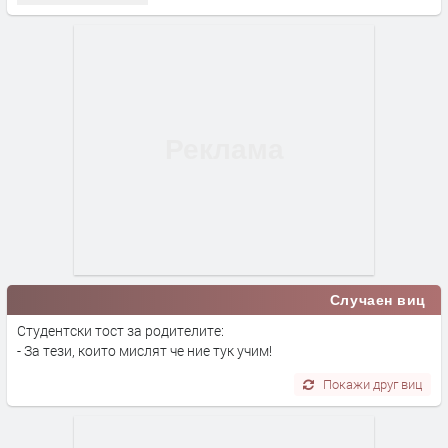
Случаен виц
Студентски тост за родителите:
- За тези, които мислят че ние тук учим!
Покажи друг виц