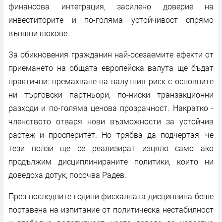
финансова интеграция, засилено доверие на
инвеститорите и по-голяма устойчивост спрямо
външни шокове.
За обикновения гражданин най-осезаемите ефекти от
приемането на общата европейска валута ще бъдат
практични: премахване на валутния риск с основните
ни търговски партньори, по-ниски транзакционни
разходи и по-голяма ценова прозрачност. Накратко -
членството отваря нови възможности за устойчив
растеж и просперитет. Но трябва да подчертая, че
тези ползи ще се реализират изцяло само ако
продължим дисциплинираните политики, които ни
доведоха дотук, посочва Радев.
През последните години фискалната дисциплина беше
поставена на изпитание от политическа нестабилност