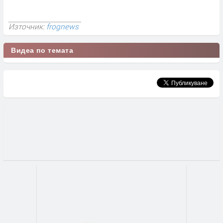
Източник:
frognews
Видеа по темата