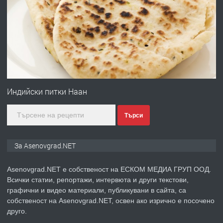
ПРЕДЛАГА
Професионална броячна машина -
със сертификат от ЕЦБ
преди 1 година
ПРЕДЛАГА
Професионална зеленчукорезачка
за заведения и дома
Индийски питки Наан
Търси
преди 1 година
ПРЕДЛАГА
Дава под наем Асеновград
За Asenovgrad.NET
Asenovgrad.NET е собственост на ЕСКОМ МЕДИА ГРУП ООД.
Всички статии, репортажи, интервюта и други текстови,
преди 2 години
графични и видео материали, публикувани в сайта, са
собственост на Asenovgrad.NET, освен ако изрично е посочено
ПРЕДЛАГА
Давам индивидуалани уроци по
друго.
Немски език