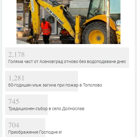
2,178
Голяма част от Асеновград отново без водоподаване днес
1,281
60-годишен мъж загина при пожар в Тополово
745
Традиционен събор в село Долнослав
704
Преображение Господне е!