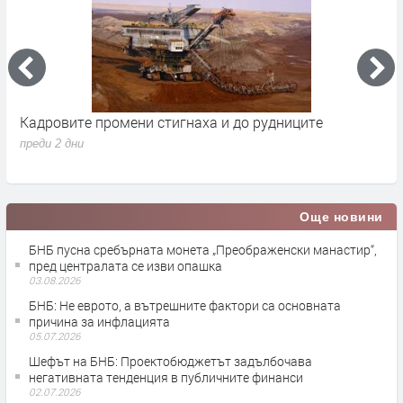
Кадровите промени стигнаха и до рудниците
П
1
преди 2 дни
п
Още новини
БНБ пусна сребърната монета „Преображенски манастир“,
пред централата се изви опашка
03.08.2026
БНБ: Не еврото, а вътрешните фактори са основната
причина за инфлацията
05.07.2026
Шефът на БНБ: Проектобюджетът задълбочава
негативната тенденция в публичните финанси
02.07.2026