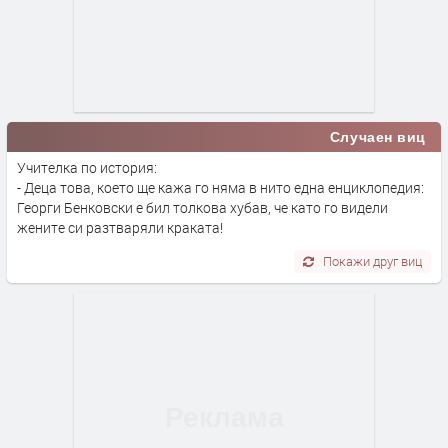
Случаен виц
Учителка по история:
- Деца това, което ще кажа го няма в нито една енциклопедия:
Георги Бенковски е бил толкова хубав, че като го видели
жените си разтваряли краката!
Покажи друг виц