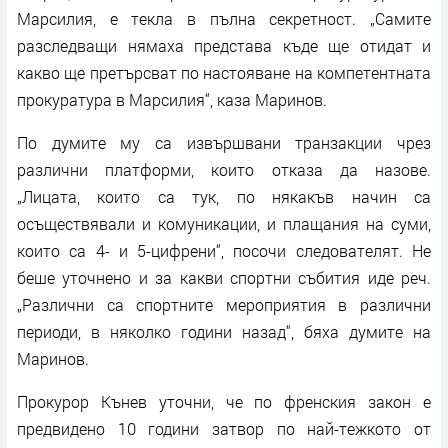
Марсилия, е текла в пълна секретност. „Самите
разследващи нямаха представа къде ще отидат и
какво ще претърсват по настояване на компетентната
прокуратура в Марсилия“, каза Маринов.
По думите му са извършвани транзакции чрез
различни платформи, които отказа да назове.
„Лицата, които са тук, по някакъв начин са
осъществявали и комуникации, и плащания на суми,
които са 4- и 5-цифрени“, посочи следователят. Не
беше уточнено и за какви спортни събития иде реч.
„Различни са спортните мероприятия в различни
периоди, в няколко години назад“, бяха думите на
Маринов.
Прокурор Кънев уточни, че по френския закон е
предвидено 10 години затвор по най-тежкото от