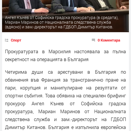
Ангел Кънев от Софийска градска прокуратура (в средата),
Мариан Маринов от Националната следствена служба
(вдясно) и зам.-директорът на ГДБОП Димитър Китанов.
Спорт
0 Коментара
Прокуратурата в Марсилия настоявала за пълна
секретност на операцията в България
Четирима души са арестувани в България по
обвинения във Франция за трансгранично пране на
пари, корупция и манипулиране на резултати от
спортни събития. Това обявиха на специален брифинг
прокурор Ангел Кънев от Софийска градска
прокуратура, Мариан Маринов от Националната
следствена служба и зам.-директорът на ГДБОП
Димитър Китанов. България е изпълнила европейска