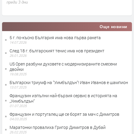
м
преди 3 дни
п
Още новини
5 г. по-късно България има нова първа ракета
14.07.2026
След 18 г. българският тенис има нов президент
26.01.2026
US Open разбуни духовете с модернизираните смесени
двойки
19.08.2025
Български триумф на "Уимбълдън"! Иван Иванов е шампион
13.07.2025
Французин изпълни най-бързия сервис в историята на
„Уимбълдън“
01.07.2025
Французин и португалец ще се борят за мач с Димитров
04.03.2025
Маратонки провалиха Григор Димитров в Дубай
26.02.2025