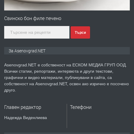
ПРЕДЛАГА
Дава под наем Асеновград
Свинско бон филе печено
Търси
преди 2 години
ПРЕДЛАГА
Давам индивидуалани уроци по
За Asenovgrad.NET
Немски език
Asenovgrad.NET е собственост на ЕСКОМ МЕДИА ГРУП ООД.
Всички статии, репортажи, интервюта и други текстови,
преди 2 години
графични и видео материали, публикувани в сайта, са
собственост на Asenovgrad.NET, освен ако изрично е посочено
ПРЕДЛАГА
ремонт на покриви
друго.
Главен редактор
Телефони
преди 2 години
Надежда Виденлиева
ПРЕДЛАГА
Висококачествени Целофанови