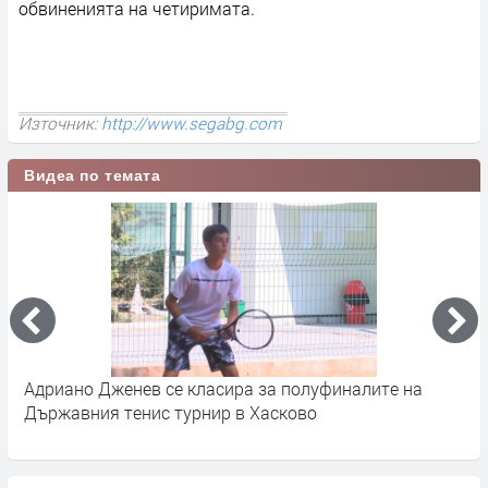
обвиненията на четиримата.
Източник:
http://www.segabg.com
Видеа по темата
Адриано Дженев се класира за полуфиналите на
Х
Държавния тенис турнир в Хасково
ю