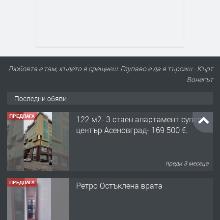
Любовта е там, където я срещнеш. Глупаво е да я търсиш - Кърт
Вонегът
Последни обяви
ПРЕДЛАГА
122 м2- 3 стаен апартамент супер
център Асеновград- 169 500 €.
преди 3 месеца
ПРЕДЛАГА
Ретро Остъклена врата