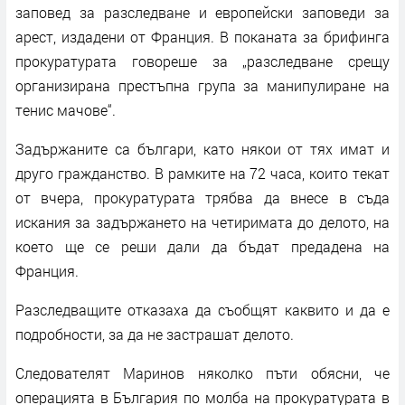
заповед за разследване и европейски заповеди за
арест, издадени от Франция. В поканата за брифинга
прокуратурата говореше за „разследване срещу
организирана престъпна група за манипулиране на
тенис мачове“.
Задържаните са българи, като някои от тях имат и
друго гражданство. В рамките на 72 часа, които текат
от вчера, прокуратурата трябва да внесе в съда
искания за задържането на четиримата до делото, на
което ще се реши дали да бъдат предадена на
Франция.
Разследващите отказаха да съобщят каквито и да е
подробности, за да не застрашат делото.
Следователят Маринов няколко пъти обясни, че
операцията в България по молба на прокуратурата в