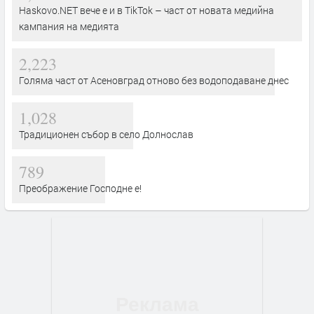
Haskovo.NET вече е и в TikTok – част от новата медийна
кампания на медията
2,223
Голяма част от Асеновград отново без водоподаване днес
1,028
Традиционен събор в село Долнослав
789
Преображение Господне е!