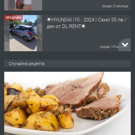
преди 3 месеца
ПРЕДЛАГА
🌟HYUNDAI i10 - 2024 | Само 55 лв./
ден от DL RENT🌟
преди 10 месеца
ПРЕДЛАГА
Професионална броячна машина -
Случайна рецепта
със сертификат от ЕЦБ
преди 1 година
ПРЕДЛАГА
Професионална зеленчукорезачка
за заведения и дома
преди 1 година