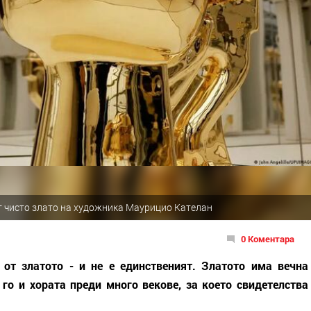
т чисто злато на художника Маурицио Кателан
0 Коментара
от златото - и не е единственият. Златото има вечна
 го и хората преди много векове, за което свидетелства