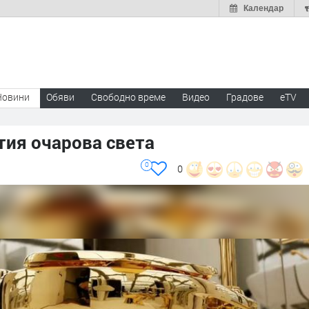
Календар
Новини
Обяви
Свободно време
Видео
Градове
eTV
тия очарова света
0
0