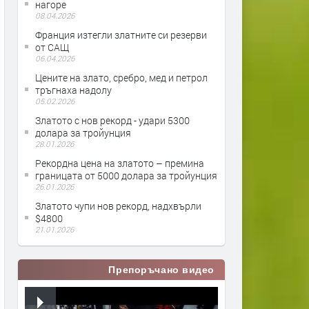
нагоре
08.04.2026
Франция изтегли златните си резерви
от САЩ
06.04.2026
Цените на злато, сребро, мед и петрол
тръгнаха надолу
05.02.2026
Златото с нов рекорд - удари 5300
долара за тройунция
28.01.2026
Рекордна цена на златото – премина
границата от 5000 долара за тройунция
26.01.2026
Златото чупи нов рекорд, надхвърли
$4800
21.01.2026
Препоръчано видео