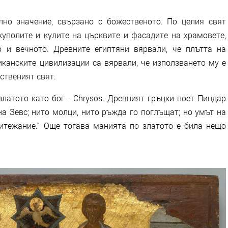
но значение, свързано с божественото. По целия свят
куполите и кулите на църквите и фасадите на храмовете,
о и вечното. Древните египтяни вярвали, че плътта на
иканските цивилизации са вярвали, че използването му е
ственият свят.
латото като бог - Chrysos. Древният гръцки поет Пиндар
е на Зевс; нито молци, нито ръжда го поглъщат; но умът на
итежание.“ Още тогава манията по златото е била нещо