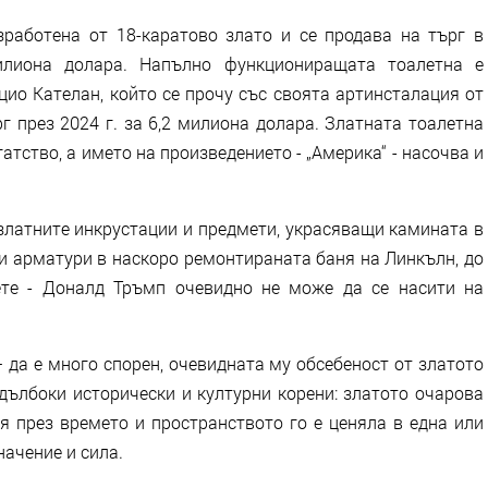
зработена от 18-каратово злато и се продава на търг в
илиона долара. Напълно функциониращата тоалетна е
ио Кателан, който се прочу със своята артинсталация от
рг през 2024 г. за 6,2 милиона долара. Златната тоалетна
атство, а името на произведението - „Америка“ - насочва и
 златните инкрустации и предмети, украсяващи камината в
 и арматури в наскоро ремонтираната баня на Линкълн, до
ете - Доналд Тръмп очевидно не може да се насити на
 да е много спорен, очевидната му обсебеност от златото
 дълбоки исторически и културни корени: златото очарова
я през времето и пространството го е ценяла в една или
ачение и сила.