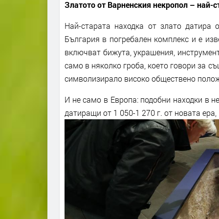
Златото от Варненския некропол – най-с
Най-старата находка от злато датира о
България в погребален комплекс и е изве
включват бижута, украшения, инструмент
само в няколко гроба, което говори за с
символизирало високо обществено положе
И не само в Европа: подобни находки в 
датиращи от 1 050-1 270 г. от новата ера