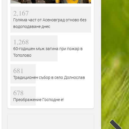
2,167
Голяма част от Асеновград отново без
водоподаване днес
1,268
60-годишен мъж загина при пожар в
Тополово
681
Традиционен събор в село Долнослав
678
Преображение Господне е!