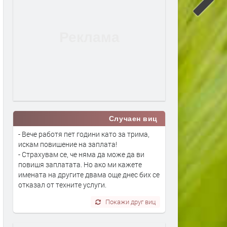
Случаен виц
- Вече работя пет години като за трима,
искам повишение на заплата!
- Страхувам се, че няма да може да ви
повишя заплатата. Но ако ми кажете
имената на другите двама още днес бих се
отказал от техните услуги.
Покажи друг виц