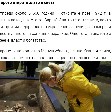
тарото открито злато в света
тпреди около 6 500 години – открита е през 1972 г. в
стна като „златото от Варна“. Златните артефакти, които
и, оръжия и дори златно украшение за пенис, са намерени
ъществуването на социални йерархии. Още тогава златото е
ние, власт и богатство.
некрополи на кралство Мапунгубве в днешна Южна Африка,
, показват, че то е означавало социално положение и там.