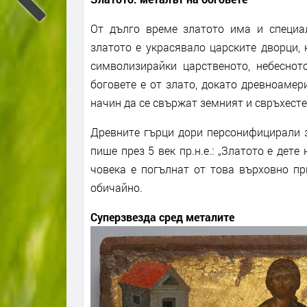
От дълго време златото има и специал
златото е украсявало царските дворци, 
символизирайки царственото, небеснот
боговете е от злато, докато древноамер
начин да се свържат земният и свръхесте
Древните гърци дори персонифицирали з
пише през 5 век пр.н.е.: „Златото е дет
човека е погълнат от това върховно пр
обичайно.
Суперзвезда сред металите