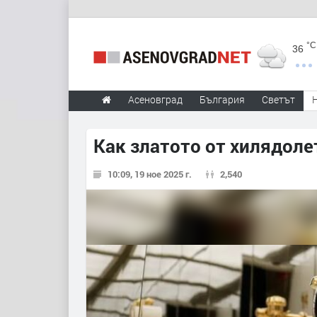
°C
36
Асеновград
България
Светът
Как златото от хилядоле
10:09, 19 ное 2025 г.
2,540