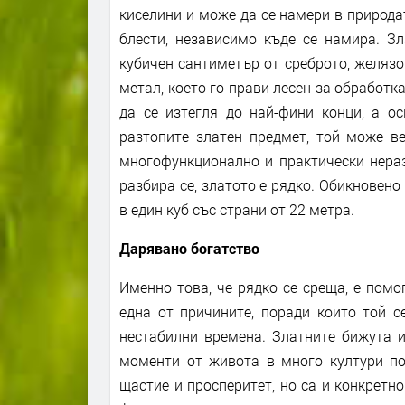
киселини и може да се намери в природат
блести, независимо къде се намира. Зл
кубичен сантиметър от среброто, желязо
метал, което го прави лесен за обработк
да се изтегля до най-фини конци, а ос
разтопите златен предмет, той може ве
многофункционално и практически нераз
разбира се, златото е рядко. Обикновено 
в един куб със страни от 22 метра.
Дарявано богатство
Именно това, че рядко се среща, е помо
една от причините, поради които той с
нестабилни времена. Златните бижута и
моменти от живота в много култури по
щастие и просперитет, но са и конкретно