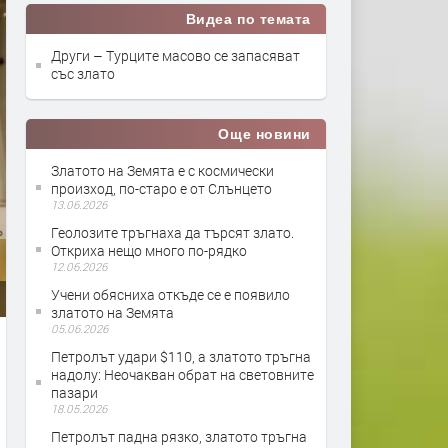
Видеа по темата
Други – Турците масово се запасяват
със злато
Още новини
Златото на Земята е с космически
произход, по-старо е от Слънцето
13.06.2026
Геолозите тръгнаха да търсят злато.
Откриха нещо много по-рядко
12.06.2026
Учени обясниха откъде се е появило
златото на Земята
05.06.2026
Петролът удари $110, а златото тръгна
надолу: Неочакван обрат на световните
пазари
18.05.2026
Петролът падна рязко, златото тръгна