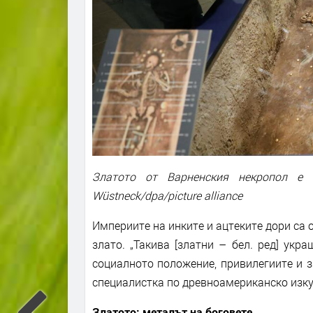
Златото от Варненския некропол е 
Wüstneck/dpa/picture alliance
Империите на инките и ацтеките дори са 
злато. „Такива [златни – бел. ред] ук
социалното положение, привилегиите и з
специалистка по древноамериканско изку
Златото: металът на боговете