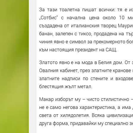
За тази тоалетна пишат всички: тя е и
„Сотбис“ с начална цена около 10 м
създадена от италианския творец Мауриц
банан, залепен с тиксо, продадена на тъ
чиния явно е символ за прекомерното бог
към настоящия президент на САЩ.
Златото явно е на мода в Белия дом. От
Овалния кабинет, през златните кранове
златните надписи по стените и входов
блестящия жълт метал.
Макар изборът му – чисто стилистично –
не е само негова характеристика, а има
света от хилядолетия. Всяка цивилизаци
друга форма, придавайки му специално зн