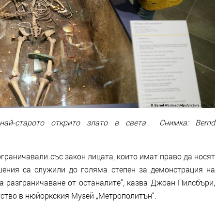
най-старото открито злато в света Снимка: Bernd
ограничавали със закон лицата, които имат право да носят
рашения са служили до голяма степен за демонстрация на
а разграничаване от останалите“, казва Джоан Пилсбъри,
ство в нюйоркския Музей „Метрополитън“.