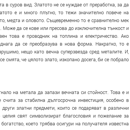
а в суров вид. Златото не се нуждае от преработка, за да
атото е и много плътно, то тежи значително повече на
то, медта и оловото. Същевременно то е сравнително мек
а. Може да се кове или пресова до изключителна тънкост и
вен това е проводник на топлина и електричество. Ако
днага да се преобразува в нова форма. Накратко, то е
рушимо, нещо като вечна суперзвезда сред металите. И,
се смята, че цялото злато, изкопано досега, би се побрало
гнало на метала да запази вечната си стойност. Това е и
е счита за стабилна дългосрочна инвестиция, особено в
 други златни предмети, които се подаряват в различни
 целия свят символизират благословия и пожелание за
 богатство, което трябва осигури на получателя известна