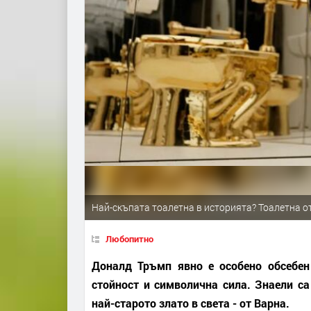
Най-скъпата тоалетна в историята? Тоалетна о
Любопитно
Доналд Тръмп явно е особено обсебен 
стойност и символична сила. Знаели са
най-старото злато в света - от Варна.