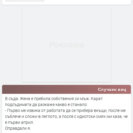
Случаен виц
В съда. Жена е пребила собствения си мъж. Карат
подсъдимата да разкаже какво е станало:
- Първо ме извика от работата да се прибера вкъщи, после ме
съблече и сложи в леглото, а после с идиотски смях ми каза, че
е първи април.
Оправдали я.