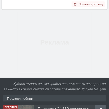
Покажи друг виц
Хубаво е човек да има крайна цел, към която да върви, но
важното в крайна сметка си остава пътуването. Урсула Ле Гуин
Последни обяви
ПРЕДЛАГА
Продавам 24,860 дка земя в