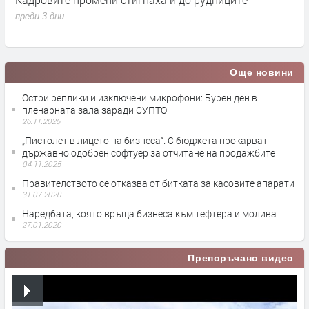
1
преди 3 дни
п
Още новини
Остри реплики и изключени микрофони: Бурен ден в
пленарната зала заради СУПТО
26.11.2025
„Пистолет в лицето на бизнеса“. С бюджета прокарват
държавно одобрен софтуер за отчитане на продажбите
04.11.2025
Правителството се отказва от битката за касовите апарати
31.07.2020
Наредбата, която връща бизнеса към тефтера и молива
27.01.2020
Препоръчано видео