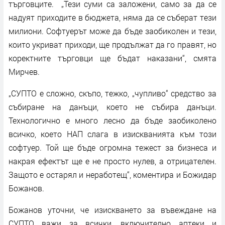
търговците. „Тези суми са заложени, само за да се
надуят приходите в бюджета, няма да се съберат тези
милиони. Софтуерът може да бъде заобиколен и тези,
които укриват приходи, ще продължат да го правят, но
коректните търговци ще бъдат наказани“, смята
Мирчев.
„СУПТО е сложно, скъпо, тежко, „чупливо“ средство за
събиране на данъци, което не събира данъци.
Технологично е много лесно да бъде заобиколено
всичко, което НАП слага в изискванията към този
софтуер. Той ще бъде огромна тежест за бизнеса и
накрая ефектът ще е не просто нулев, а отрицателен.
Защото е остарял и неработещ“, коментира и Божидар
Божанов.
Божанов уточни, че изискването за въвеждане на
СУПТО важи за всички, включително аптеки и