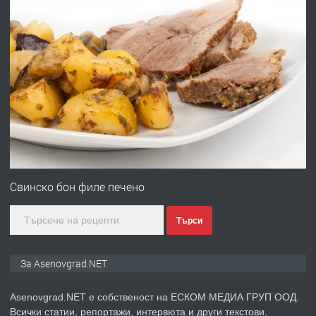
преди 10 месеца
ПРЕДЛАГА
Професионална броячна машина -
със сертификат от ЕЦБ
преди 1 година
ПРЕДЛАГА
Професионална зеленчукорезачка
за заведения и дома
Свинско бон филе печено
Търси
преди 1 година
ПРЕДЛАГА
Дава под наем Асеновград
За Asenovgrad.NET
Asenovgrad.NET е собственост на ЕСКОМ МЕДИА ГРУП ООД.
Всички статии, репортажи, интервюта и други текстови,