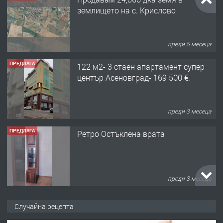
землището на с. Крислово
преди 5 месеца
ПРЕДЛАГА
122 м2- 3 стаен апартамент супер
център Асеновград- 169 500 €.
преди 3 месеца
ПРЕДЛАГА
Ретро Остъклена врата
преди 3 месеца
ПРЕДЛАГА
🌟HYUNDAI i10 - 2024 | Само 55 лв./
Случайна рецепта
ден от DL RENT🌟