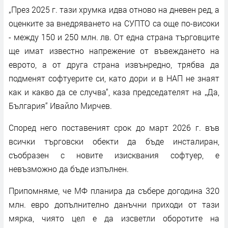
„През 2025 г. тази хрумка идва отново на дневен ред, а
оценките за внедряването на СУПТО са още по-високи
- между 150 и 250 млн. лв. От една страна търговците
ще имат известно напрежение от въвеждането на
еврото, а от друга страна извънредно, трябва да
подменят софтуерите си, като дори и в НАП не знаят
как и какво да се случва“, каза председателят на „Да,
България“ Ивайло Мирчев.
Според него поставеният срок до март 2026 г. във
всички търговски обекти да бъде инсталиран,
съобразен с новите изисквания софтуер, е
невъзможно да бъде изпълнен.
Припомняме, че МФ планира да събере догодина 320
млн. евро допълнително данъчни приходи от тази
мярка, чиято цел е да изсветли оборотите на