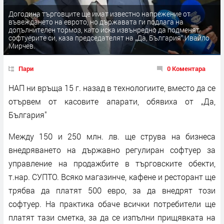
Догодина търговците ще имат известно напрежение от
въвеждането на еврото, но държавата ги подлага на
допълнителен тормоз, като иска извънредно да подменят
софтуерите си, каза председателят на „Да, България“ Ивайло
Мирчев.
Пари
0 Коментара
НАП ни връща 15 г. назад в технологиите, вместо да се
отървем от касовите апарати, обявиха от „Да,
България"
Между 150 и 250 млн. лв. ще струва на бизнеса
внедряването на държавно регулиран софтуер за
управление на продажбите в търговските обекти,
т.нар. СУПТО. Всяко магазинче, кафене и ресторант ще
трябва да платят 500 евро, за да внедрят този
софтуер. На практика обаче всички потребители ще
платят тази сметка, за да се изпълни прищявката на