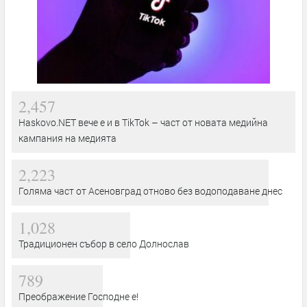
2,457
Haskovo.NET вече е и в TikTok – част от новата медийна
кампания на медията
2,223
Голяма част от Асеновград отново без водоподаване днес
1,028
Традиционен събор в село Долнослав
789
Преображение Господне е!