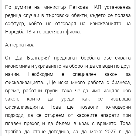
По думите на министър Петкова НАП установява
редица случаи в търговски обекти, където се ползва
софтуер, който не отговаря на изискванията на
Наредба 18 и те ощетяват фиска.
Алтернатива
От „Да, България“ предлагат борбата със сивата
икономика и укриването на обороти да се води по друг
начин. Необходим е специален закон за
фискализацията. „Ще иска много работа с бизнеса,
време, работни групи, така че да има изцяло нов
закон, който да уреди как се извърша
фискализацията. Това ще позволи по-модерни
подходи, да се отървем от касовите апарати при
плавен преход и да бъдем в крак с времето. Това
трябва да стане догодина, за да може 2027 г. да