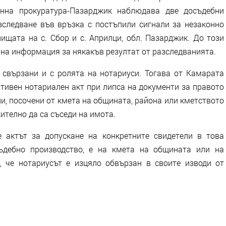
онна прокуратура-Пазарджик наблюдава две досъдебни
зследване във връзка с постъпили сигнали за незаконно
ищата на с. Сбор и с. Априлци, обл. Пазарджик. До този
чна информация за някакъв резултат от разследванията.
 свързани и с ролята на нотариуси. Тогава от Камарата
ативен нотариален акт при липса на документи за правото
ли, посочени от кмета на общината, района или кметството
ително да са съседи на имота.
 актът за допускане на конкретните свидетели в това
съдебно производство, е на кмета на общината или на
, че нотариусът е изцяло обвързан в своите изводи от