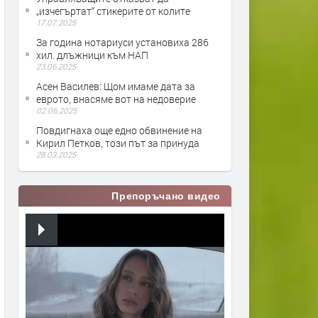
„изчегъртат“ стикерите от колите
17.07.2025
За година нотариуси установиха 286
хил. длъжници към НАП
23.06.2025
Асен Василев: Щом имаме дата за
еврото, внасяме вот на недоверие
02.06.2025
Повдигнаха още едно обвинение на
Кирил Петков, този път за принуда
28.03.2025
Препоръчано видео