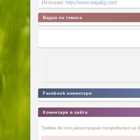
Източник:
http://www.segabg.com
Видеа по темата
Facebook коментари
Коментари в сайта
Трябва да сте регистриран потребител за 