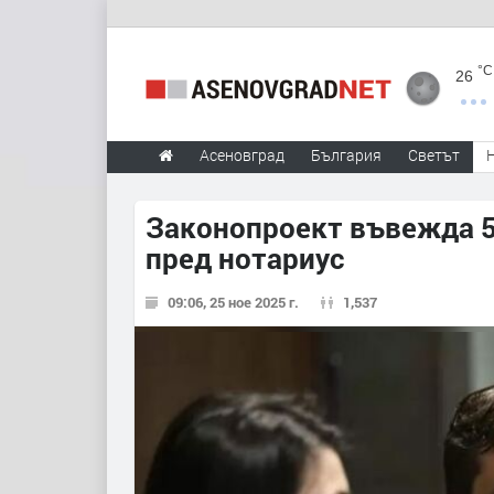
°C
26
Асеновград
България
Светът
Законопроект въвежда 5 
пред нотариус
09:06, 25 ное 2025 г.
1,537