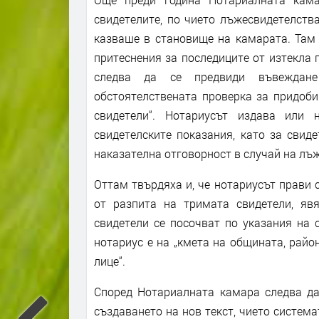
свидетелите, по чието лъжесвидетелств
казваше в становище на камарата. Там 
притеснения за последиците от изтекла 
следва да се предвиди въвеждане
обстоятелствената проверка за придоби
свидетели“. Нотариусът издава или 
свидетелските показания, като за свид
наказателна отговорност в случай на лъ
Оттам твърдяха и, че нотариусът прави
от разпита на тримата свидетели, явя
свидетели се посочват по указания на 
нотариус е на „кмета на общината, райо
лице“.
Според Нотариалната камара следва да
създаването на нов текст, чието система