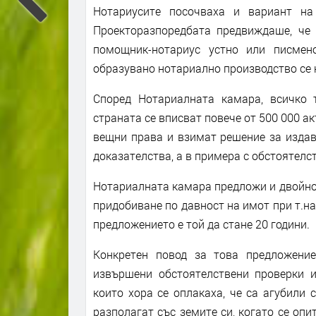
Нотариусите посочваха и вариант на
Проекторазпоредбата предвиждаше, че 
помощник-нотариус устно или писмен
образувано нотариално производство се на
Според Нотариалната камара, всичко 
страната се вписват повече от 500 000 а
вещни права и взимат решение за издав
доказателства, а в примера с обстоятелс
Нотариалната камара предложи и двойно 
придобиване по давност на имот при т.на
предложението е той да стане 20 години.
Конкретен повод за това предложение
извършени обстоятелствени проверки 
които хора се оплакаха, че са агубили с
разполагат със земите си, когато се опи