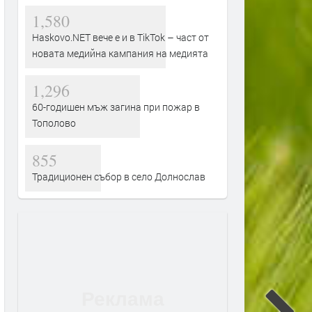
1,580
Haskovo.NET вече е и в TikTok – част от
новата медийна кампания на медията
1,296
60-годишен мъж загина при пожар в
Тополово
855
Традиционен събор в село Долнослав