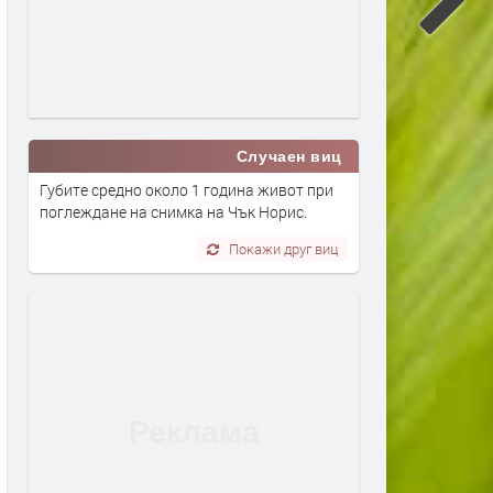
Случаен виц
Губите средно около 1 година живот при
поглеждане на снимка на Чък Норис.
Покажи друг виц