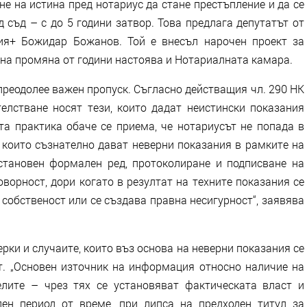
е на истина пред нотариус да стане престъпление и да се
 съд – с до 5 години затвор. Това предлага депутатът от
ия+ Божидар Божанов. Той е внесъл нарочен проект за
бна промяна от години настоява и Нотариалната камара.
 преодолее важен пропуск. Съгласно действащия чл. 290 НК
елстване носят тези, които дадат неистински показания
та практика обаче се приема, че нотариусът не попада в
, които съзнателно дават неверни показания в рамките на
становен формален ред, протоколиране и подписване на
ворност, дори когато в резултат на техните показания се
а собственост или се създава правна несигурност“, заявява
рки и случаите, които въз основа на неверни показания се
т. „Основен източник на информация относно наличие на
лите – чрез тях се установяват фактическата власт и
ен период от време, при липса на предходен титул за