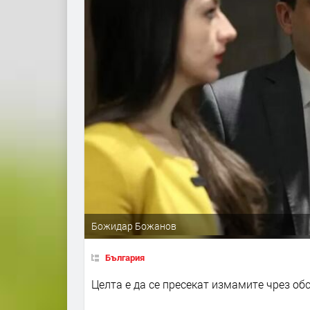
Божидар Божанов
България
Целта е да се пресекат измамите чрез о