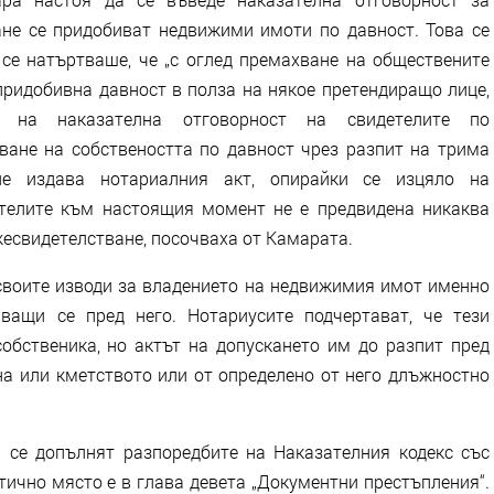
ане се придобиват недвижими имоти по давност. Това се
се натъртваше, че „с оглед премахване на обществените
придобивна давност в полза на някое претендиращо лице,
 на наказателна отговорност на свидетелите по
ване на собствеността по давност чрез разпит на трима
не издава нотариалния акт, опирайки се изцяло на
етелите към настоящия момент не е предвидена никаква
жесвидетелстване, посочваха от Камарата.
 своите изводи за владението на недвижимия имот именно
ващи се пред него. Нотариусите подчертават, че тези
собственика, но актът на допускането им до разпит пред
на или кметството или от определено от него длъжностно
 се допълнят разпоредбите на Наказателния кодекс със
тично място е в глава девета „Документни престъпления“.