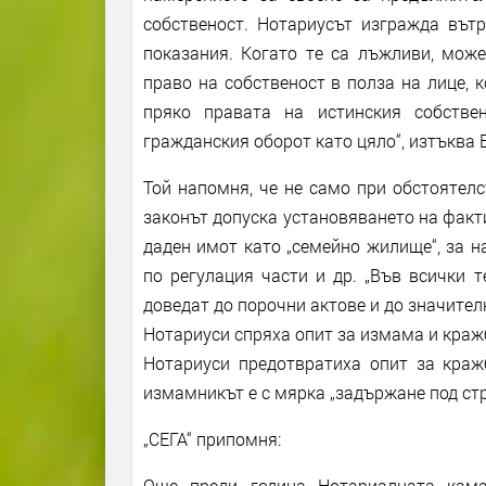
собственост. Нотариусът изгражда вът
показания. Когато те са лъжливи, може
право на собственост в полза на лице, к
пряко правата на истинския собстве
гражданския оборот като цяло“, изтъква
Той напомня, че не само при обстоятелс
законът допуска установяването на факт
даден имот като „семейно жилище“, за 
по регулация части и др. „Във всички 
доведат до порочни актове и до значител
Нотариуси спряха опит за измама и краж
Нотариуси предотвратиха опит за краж
измамникът е с мярка „задържане под ст
„СЕГА“ припомня:
Още преди година Нотариалната кама