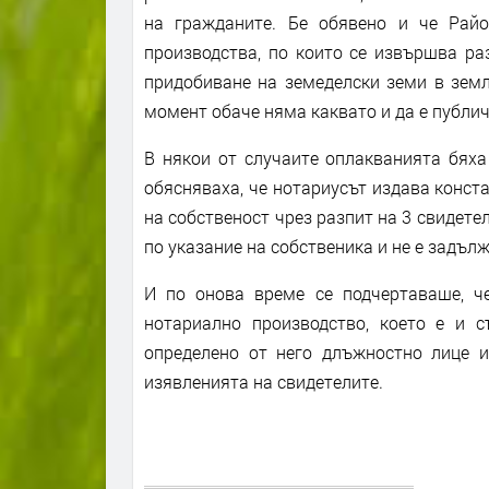
на гражданите. Бе обявено и че Рай
производства, по които се извършва ра
придобиване на земеделски земи в земл
момент обаче няма каквато и да е публи
В някои от случаите оплакванията бяха
обясняваха, че нотариусът издава конст
на собственост чрез разпит на 3 свидете
по указание на собственика и не е задълж
И по онова време се подчертаваше, че
нотариално производство, което е и 
определено от него длъжностно лице и
изявленията на свидетелите.