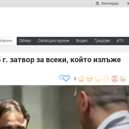
Календар
Новини
Обяви
Свободно време
Видео
Градове
eTV
г. затвор за всеки, който излъже
0
0