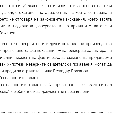
решното си убеждение почти изцяло въз основа на тези
 да бъде съставен нотариален акт, с който се признава
оето не отговаря на законовите изисквания, което засяга
ник и подкопава доверието в нотариалните актове и
 Божанов.
твените проверки, но и в други нотариални производства
и чрез свидетелски показания – например за характера на
началния момент на фактическо завземане на придаваеми
тези хипотези неверните свидетелски показания могат да
ни вреди за страните“, пише Божидар Божанов.
ба на апетитен имот
ба на апетитен имот в Сапарева баня. По техен сигнал
ража“ и е обвиняем за документни престъпления.
ра настоя да се въведе наказателна отговорност за