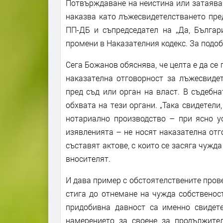
Потвърждаване на неистина или затаяван
наказва като лъжесвидетелстването пред
ПП-ДБ и съпредседател на „Да, Българ
промени в Наказателния кодекс. За подо
Сега Божанов обяснява, че целта е да се
наказателна отговорност за лъжесвидет
пред съд или орган на власт. В съдебна
обхвата на тези органи. „Така свидетели
нотариално производство – при ясно у
изявленията – не носят наказателна отго
съставят актове, с които се засяга чужд
вносителят.
И дава пример с обстоятелствените прове
стига до отнемане на чужда собственос
придобивна давност са именно свидете
намерението за своене за продължител