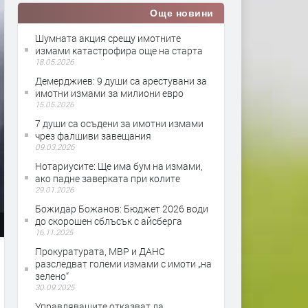
Още новини
Шумната акция срещу имотните
измами катастрофира още на старта
18.05.2026
Демерджиев: 9 души са арестувани за
имотни измами за милиони евро
15.05.2026
7 души са осъдени за имотни измами
чрез фалшиви завещания
09.03.2026
Нотариусите: Ще има бум на измами,
ако падне заверката при колите
29.01.2026
Божидар Божанов: Бюджет 2026 води
до скорошен сблъсък с айсберга
16.11.2025
Прокуратурата, МВР и ДАНС
разследват големи измами с имоти „на
зелено“
30.09.2025
Управляващите отказват да