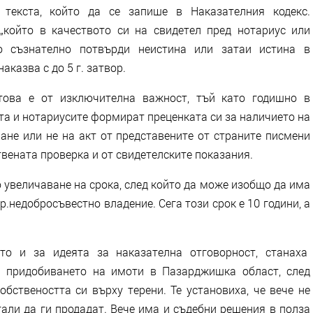
 текста, който да се запише в Наказателния кодекс.
„който в качеството си на свидетел пред нотариус или
о съзнателно потвърди неистина или затаи истина в
казва с до 5 г. затвор.
това е от изключителна важност, тъй като годишно в
кта и нотариусите формират преценката си за наличието на
ане или не на акт от представените от страните писмени
твената проверка и от свидетелските показания.
увеличаване на срока, след който да може изобщо да има
р.недобросъвестно владение. Сега този срок е 10 години, а
то и за идеята за наказателна отговорност, станаха
и придобиването на имоти в Пазарджишка област, след
обствеността си върху терени. Те установиха, че вече не
тали да ги продадат. Вече има и съдебни решения в полза