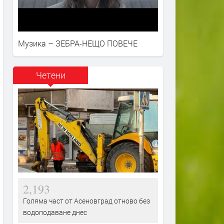
Музика – ЗЕБРА-НЕЩО ПОВЕЧЕ
Четени
2,193
Голяма част от Асеновград отново без
водоподаване днес