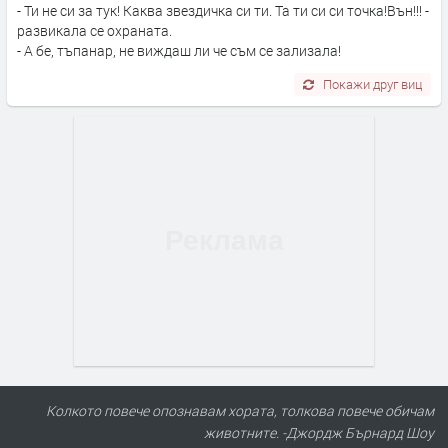
- Ти не си за тук! Каква звездичка си ти. Та ти си си точка!Вън!!! -
развикала се охраната.
- А бе, тъпанар, не виждаш ли че съм се зализала!
Покажи друг виц
ПРЕДЛАГА
Продавам 24,860 дка земя в
землището на с. Крислово
Колкото повече опознавам хората, толкова повече обичам
животните. -Джордж Бърнард Шоу