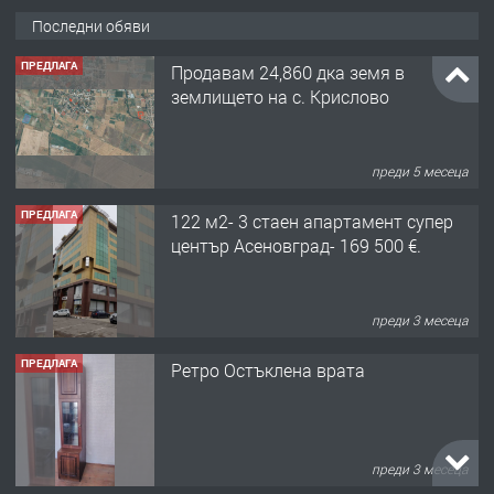
Последни обяви
преди 5 месеца
ПРЕДЛАГА
122 м2- 3 стаен апартамент супер
център Асеновград- 169 500 €.
преди 3 месеца
ПРЕДЛАГА
Ретро Остъклена врата
преди 3 месеца
ПРЕДЛАГА
🌟HYUNDAI i10 - 2024 | Само 55 лв./
ден от DL RENT🌟
преди 10 месеца