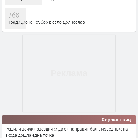
368
Традиционен събор в село Долнослав
Случаен виц
Решили всички звездички да си направят бал... Изведнъж на
входа дошла една точка: