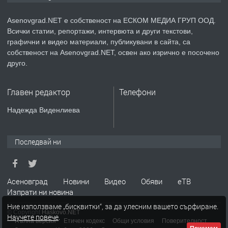
Немски език
Asenovgrad.NET е собственост на ЕСКОМ МЕДИА ГРУП ООД.
Всички статии, репортажи, интервюта и други текстови,
преди 2 години
графични и видео материали, публикувани в сайта, са
собственост на Asenovgrad.NET, освен ако изрично е посочено
ПРЕДЛАГА
ремонт на покриви
друго.
Главен редактор
Телефони
преди 2 години
Надежда Виденлиева
ПРЕДЛАГА
Висококачествени Целофанови
Последвай ни
Пликове - СКОРПИОПЛАСТ
преди 3 години
Асеновград
Новини
Видео
Обяви
еТВ
Изпрати ни новина
ПРЕДЛАГА
Кутии с подаръци
Ние използваме „бисквитки“, за да улесним вашето сърфиране.
© Copyright
Haskovo.NET
Научете повече
.
Пълна версия
Етичен кодекс
Общи условия
Поверителност