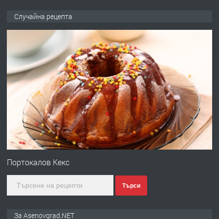
ПРЕДЛАГА
Професионална броячна машина -
Случайна рецепта
със сертификат от ЕЦБ
преди 1 година
ПРЕДЛАГА
Професионална зеленчукорезачка
за заведения и дома
преди 1 година
ПРЕДЛАГА
Дава под наем Асеновград
Портокалов Кекс
Търси
преди 2 години
ПРЕДЛАГА
Давам индивидуалани уроци по
За Asenovgrad.NET