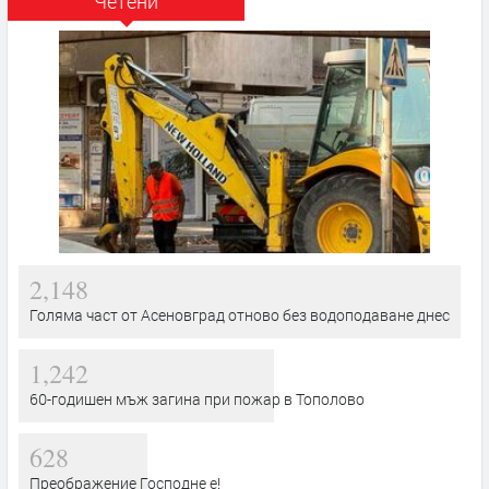
Четени
2,148
Голяма част от Асеновград отново без водоподаване днес
1,242
60-годишен мъж загина при пожар в Тополово
628
Преображение Господне е!