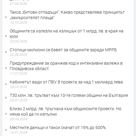
21.04.2026
Такса „битови отпадъци“: Какво представлява принципът
„замърсителят плаща“
13.10.2025
Общините са излезли на излишък от 1 млрд. лв. в края на
юли
23.09.2025
Стотици милиони се бавят за общините заради МРРБ
22.08.2025
Предупреждение за оранжев код и интензивни валежи в
Пловдивска област
17.07.2025
Кабинетът вади от ПВУ 8 проекта за над 1 милиард лева
24.03.2025
730 млн. лв. тръгват към 10-те големи общини на България
03.01.2025
Близо 2 млрд. лв. тръгнаха към общинските проекти. Но
няма кой да ги изпълни
09.04.2024
Местните данъци и такси скачат от 16% до 500%
15.01.2024