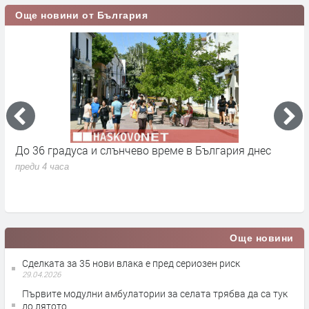
Още новини от България
От 9 август приключва двойното етикетиране - какво
М
се променя за потребителите
к
преди 21 часа
п
Още новини
Сделката за 35 нови влака е пред сериозен риск
29.04.2026
Първите модулни амбулатории за селата трябва да са тук
до лятото