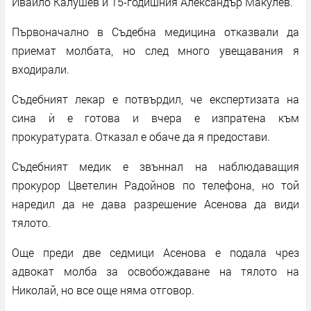
Ивайло Калушев и 15-годишния Александър Макулев.
Първоначално в Съдебна медицина отказвали да
приемат молбата, но след много увещавания я
входирали.
Съдебният лекар е потвърдил, че експертизата на
сина ѝ е готова и вчера е изпратена към
прокуратурата. Отказал е обаче да я предостави.
Съдебният медик е звъннал на наблюдаващия
прокурор Цветелин Радойнов по телефона, но той
наредил да не дава разрешение Асенова да види
тялото.
Още преди две седмици Асенова е подала чрез
адвокат молба за освобождаване на тялото на
Николай, но все още няма отговор.