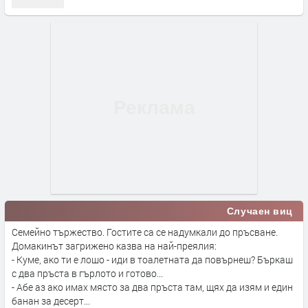
Случаен виц
Семейно тържество. Гостите са се надумкали до пръсване.
Домакинът загрижено казва на най-преялия:
- Куме, ако ти е лошо - иди в тоалетната да повърнеш? Бъркаш
с два пръста в гърлото и готово...
- Абе аз ако имах място за два пръста там, щях да изям и един
банан за десерт...