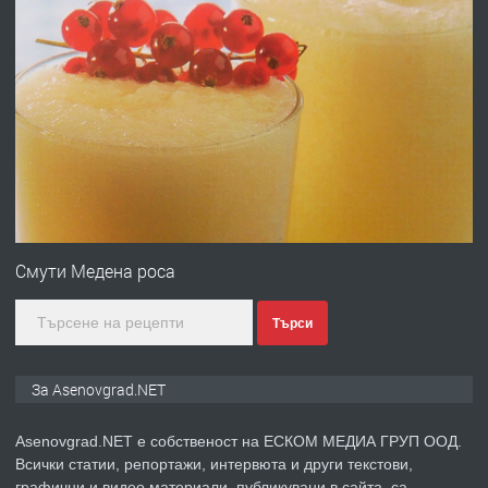
преди 1 година
ПРЕДЛАГА
Професионална зеленчукорезачка
за заведения и дома
преди 1 година
ПРЕДЛАГА
Дава под наем Асеновград
Смути Медена роса
Търси
преди 2 години
ПРЕДЛАГА
Давам индивидуалани уроци по
За Asenovgrad.NET
Немски език
Asenovgrad.NET е собственост на ЕСКОМ МЕДИА ГРУП ООД.
Всички статии, репортажи, интервюта и други текстови,
преди 2 години
графични и видео материали, публикувани в сайта, са