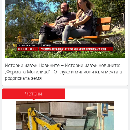
Истории извън Новините – Истории извън новините:
„Фермата Могилица“ - От лукс и милиони към мечта в
родопската земя
Четени