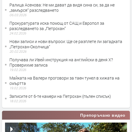
Ралица Асенова: Не ми дават да видя сина си, за да не
„замърся“ разследването
06.03.2026
Прокуратурата иска помощ от САЩ и Европол за
разследването за „Петрохан”
24.02.2026
Нови записи и нови въпроси: Ще се разплете ли загадката
„Петрохан-Околчица“
20.02.2026
Получава ли Ивей инструкция на английски в деня X?
Проверихме записа
19.02.2026
Майката на Валери проговори за таен тунел в хижата на
смъртта
19.02.2026
Записите от 6-те камери на Петрохан (пълен списък)
18.02.2026
Препоръчано видео