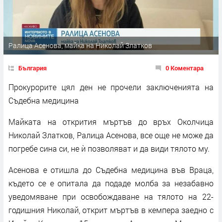
Ралица Асенова, майка на Николай Златков
България
0 Коментара
Прокурорите цял ден не прочели заключенията на
Съдебна медицина
Майката на открития мъртъв до връх Околчица
Николай Златков, Ралица Асенова, все още не може да
погребе сина си, не ѝ позволяват и да види тялото му.
Асенова е отишла до Съдебна медицина във Враца,
където се е опитала да подаде молба за незабавно
уведомяване при освобождаване на тялото на 22-
годишния Николай, открит мъртъв в кемпера заедно с