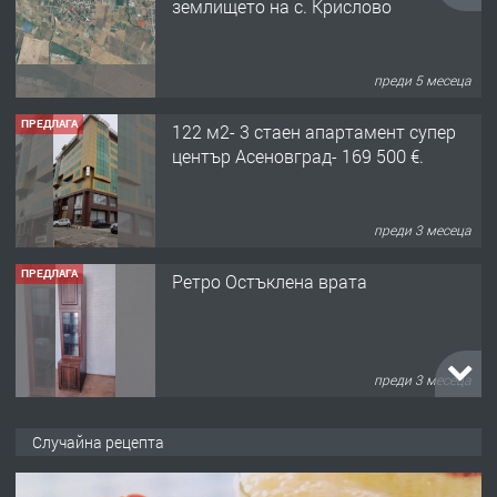
център Асеновград- 169 500 €.
преди 3 месеца
ПРЕДЛАГА
Ретро Остъклена врата
преди 3 месеца
ПРЕДЛАГА
🌟HYUNDAI i10 - 2024 | Само 55 лв./
ден от DL RENT🌟
преди 10 месеца
ПРЕДЛАГА
Професионална броячна машина -
Случайна рецепта
със сертификат от ЕЦБ