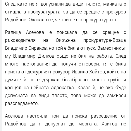
След като не я допуснали да види тялото, майката е
отишла в прокуратурата, за да се срещне с прокурор
Радойнов. Оказало се, че той не е в прокуратурата.
Ралица Асенова е поискала да се срещне с
ръководителя на Окръжна прокуратура-Враца
Владимир Сираков, но той е бил в отпуск. Заместникът
му Владимир Дилков също не бил на работа. След
много настоявания да получи отговори, тя е била
приета от дежурния прокурор Ивайло Хайтов, който по
думите ѝ се е държал безобразно, много грубо и
крещял на нейната адвокатка. Казал ѝ, че ако бъде
допусната да види тялото, това може да замърси
разследването.
Асенова настояла той да поиска разрешение от
Радойнов да я допуснат до моргата. Хайтов не