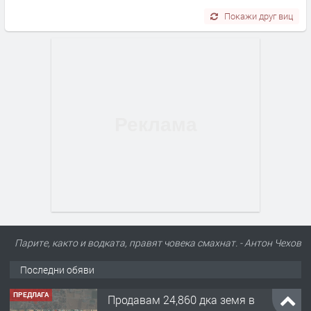
Покажи друг виц
Парите, както и водката, правят човека смахнат. - Антон Чехов
Последни обяви
ПРЕДЛАГА
122 м2- 3 стаен апартамент супер