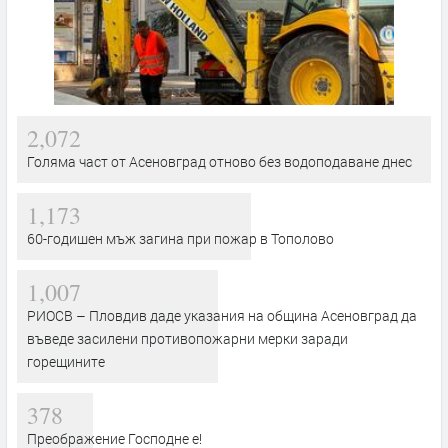
2,072
Голяма част от Асеновград отново без водоподаване днес
1,173
60-годишен мъж загина при пожар в Тополово
1,007
РИОСВ – Пловдив даде указания на община Асеновград да
въведе засилени противопожарни мерки заради
горещините
378
Преображение Господне е!