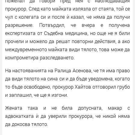
пожелал да говори пред нея с наблюдаващия
прокурор. След като майката излязла от стаята, той се
чул с колегата си и после ѝ казал, че няма да получи
разрешение. Потвърдил, че вчера е получена
експертизата от Съдебна медицина, но още не я били
прочели и можело да решат повторни действия, а ако
междувременното майката види тялото, това може да
компрометира разследването.
На настояванията на Ралица Асенова, че тя има право
да види тялото на сина си и да бъде уведомена, когато
то бъде освободено, прокурор Хайтов отговорил грубо
и заплашил, че ще я изгони.
Жената така и не била допусната, макар с
адвокатката ѝ да уверили прокурора, че никой няма
да докосва тялото.