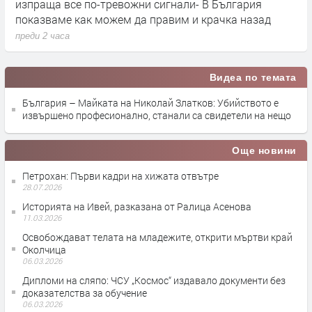
блок „Хан Тервел“ в българската зона на Черно море.
п
Какво значи това
преди 2 часа
Видеа по темата
България – Майката на Николай Златков: Убийството е
извършено професионално, станали са свидетели на нещо
Още новини
Петрохан: Първи кадри на хижата отвътре
28.07.2026
Историята на Ивей, разказана от Ралица Асенова
11.03.2026
Освобождават телата на младежите, открити мъртви край
Околчица
06.03.2026
Дипломи на сляпо: ЧСУ „Космос“ издавало документи без
доказателства за обучение
06.03.2026