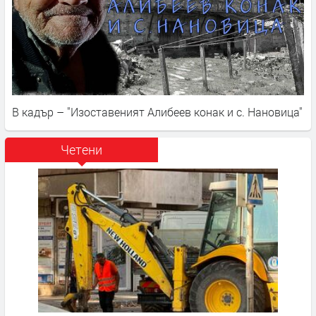
В кадър – "Изоставеният Алибеев конак и с. Нановица"
Четени