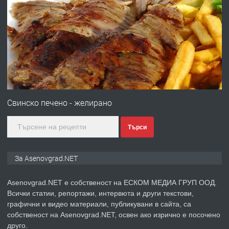
ПРЕДЛАГА
Професионална броячна машина -
със сертификат от ЕЦБ
преди 1 година
ПРЕДЛАГА
Професионална зеленчукорезачка
за заведения и дома
Свинско печено - желирано
Търси
преди 1 година
ПРЕДЛАГА
Дава под наем Асеновград
За Asenovgrad.NET
Asenovgrad.NET е собственост на ЕСКОМ МЕДИА ГРУП ООД.
Всички статии, репортажи, интервюта и други текстови,
преди 2 години
графични и видео материали, публикувани в сайта, са
собственост на Asenovgrad.NET, освен ако изрично е посочено
ПРЕДЛАГА
Давам индивидуалани уроци по
друго.