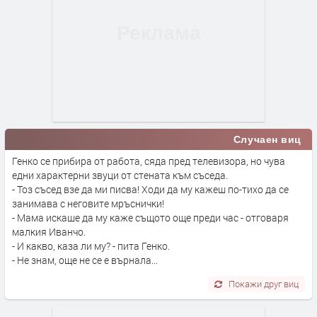
Случаен виц
Генко се прибира от работа, сяда пред телевизора, но чува
едни характерни звуци от стената към съседа.
- Тоз съсед взе да ми писва! Ходи да му кажеш по-тихо да се
занимава с неговите мръснички!
- Мама искаше да му каже същото още преди час - отговаря
малкия Иванчо.
- И какво, каза ли му? - пита Генко.
- Не знам, още не се е върнала...
Покажи друг виц