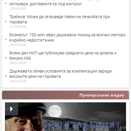
октомври, доставките са под контрол
15.04.2026
Трайков: Може да се въведе таван на печалбата при
горивата
07.04.2026
Бизнесът: 100 млн. евро държавна помощ за всички сектори
е крайно недостатъчна
28.03.2026
Всеки ден НАП ще публикува средната цена на дизела и
бензин А95
24.03.2026
Държавата обяви условията за компенсации заради
високите цени на горивата
24.03.2026
Препоръчано видео