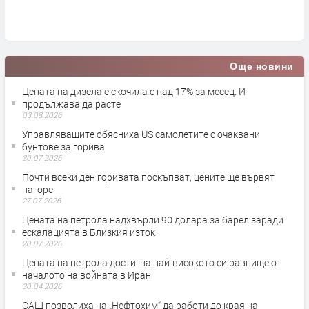
п
Още новини
Цената на дизела е скочила с над 17% за месец. И
продължава да расте
03.08.2026
Управляващите обясниха US самолетите с очаквани
бунтове за горива
30.07.2026
Почти всеки ден горивата поскъпват, цените ще вървят
нагоре
27.07.2026
Цената на петрола надхвърли 90 долара за барел заради
ескалацията в Близкия изток
20.07.2026
Цената на петрола достигна най-високото си равнище от
началото на войната в Иран
30.04.2026
САЩ позволиха на „Нефтохим“ да работи до края на