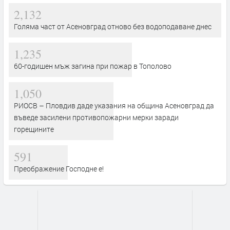
2,132
Голяма част от Асеновград отново без водоподаване днес
1,235
60-годишен мъж загина при пожар в Тополово
1,050
РИОСВ – Пловдив даде указания на община Асеновград да
въведе засилени противопожарни мерки заради
горещините
591
Преображение Господне е!