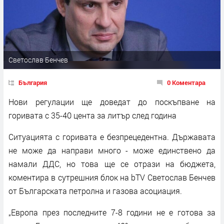
Светослав Бенчев
България
0 Коментара
Нови регулации ще доведат до поскъпване на
горивата с 35-40 цента за литър след година
Ситуацията с горивата е безпрецедентна. Държавата
не може да направи много - може единствено да
намали ДДС, но това ще се отрази на бюджета,
коментира в сутрешния блок на bTV Светослав Бенчев
от Българската петролна и газова асоциация.
„Европа през последните 7-8 години не е готова за