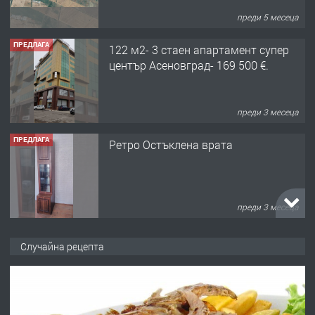
преди 5 месеца
ПРЕДЛАГА
122 м2- 3 стаен апартамент супер
център Асеновград- 169 500 €.
преди 3 месеца
ПРЕДЛАГА
Ретро Остъклена врата
преди 3 месеца
ПРЕДЛАГА
🌟HYUNDAI i10 - 2024 | Само 55 лв./
Случайна рецепта
ден от DL RENT🌟
преди 10 месеца