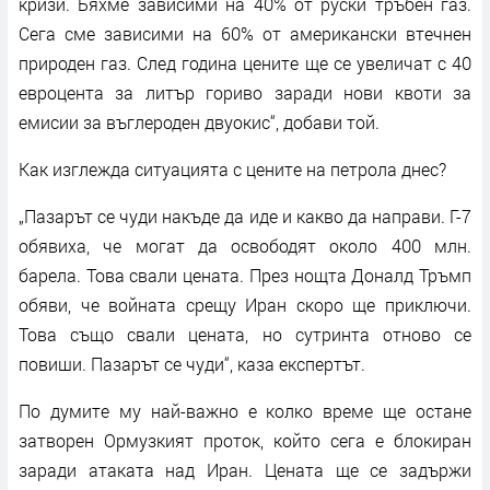
кризи. Бяхме зависими на 40% от руски тръбен газ.
Сега сме зависими на 60% от американски втечнен
природен газ. След година цените ще се увеличат с 40
евроцента за литър гориво заради нови квоти за
емисии за въглероден двуокис“, добави той.
Как изглежда ситуацията с цените на петрола днес?
„Пазарът се чуди накъде да иде и какво да направи. Г-7
обявиха, че могат да освободят около 400 млн.
барела. Това свали цената. През нощта Доналд Тръмп
обяви, че войната срещу Иран скоро ще приключи.
Това също свали цената, но сутринта отново се
повиши. Пазарът се чуди“, каза експертът.
По думите му най-важно е колко време ще остане
затворен Ормузкият проток, който сега е блокиран
заради атаката над Иран. Цената ще се задържи