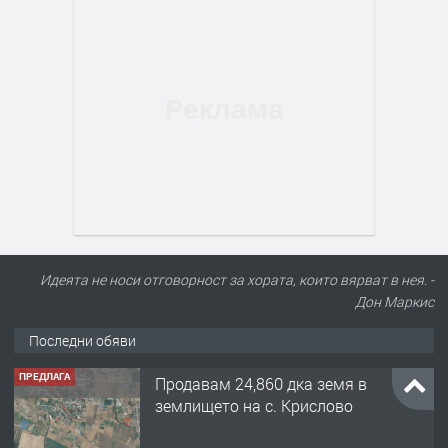
Идеята не носи отговорност за хората, които вярват в нея. -
Дон Маркис
Последни обяви
ПРЕДЛАГА
Продавам 24,860 дка земя в
землището на с. Крислово