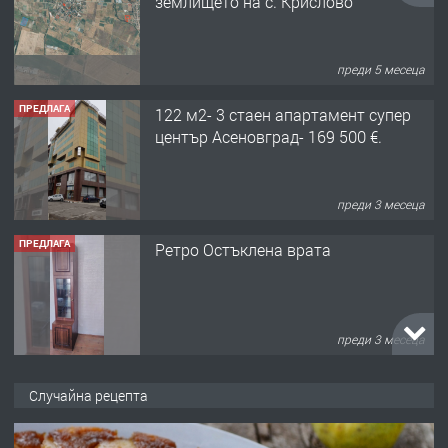
землището на с. Крислово
преди 5 месеца
ПРЕДЛАГА
122 м2- 3 стаен апартамент супер
център Асеновград- 169 500 €.
преди 3 месеца
ПРЕДЛАГА
Ретро Остъклена врата
преди 3 месеца
ПРЕДЛАГА
🌟HYUNDAI i10 - 2024 | Само 55 лв./
Случайна рецепта
ден от DL RENT🌟