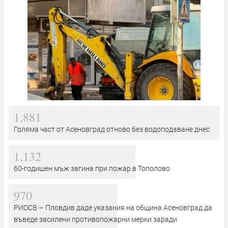
1,881
Голяма част от Асеновград отново без водоподаване днес
1,132
60-годишен мъж загина при пожар в Тополово
970
РИОСВ – Пловдив даде указания на община Асеновград да
въведе засилени противопожарни мерки заради