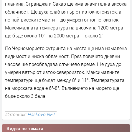
планина, Странджа и Сакар ще има значителна висока
облачност. Ще духа слаб вятър от изток-югоизток, а
по най-високите части – до умерен от юг-югоизток.
Максималната температура на височина 1200 метра
ще бъде около 10°, на 2000 метра – около 2°.
По Черноморието сутринта на места ще има намалена
видимост и ниска облачност. През повечето дневни
часове ще преобладава слънчево време. Ще духа до
умерен вятър от изток-североизток. Максималните
температури ще бъдат между 8° и 11°. Температурата
на морската вода е 6°-8°. Вълнението на морето ще
бъде около 3 бала.
Източник:
Haskovo.NET
Видеа по темата