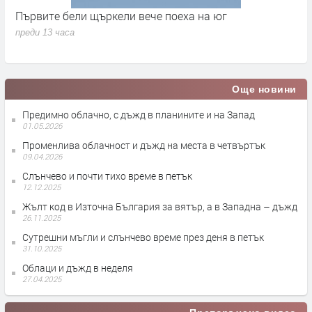
Първите бели щъркели вече поеха на юг
С
н
преди 13 часа
п
Още новини
Предимно облачно, с дъжд в планините и на Запад
01.05.2026
Променлива облачност и дъжд на места в четвъртък
09.04.2026
Слънчево и почти тихо време в петък
12.12.2025
Жълт код в Източна България за вятър, а в Западна – дъжд
26.11.2025
Сутрешни мъгли и слънчево време през деня в петък
31.10.2025
Облаци и дъжд в неделя
27.04.2025