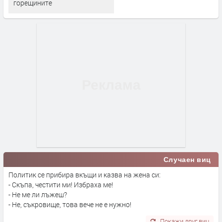
горещините
Случаен виц
Политик се прибира вкъщи и казва на жена си:
- Скъпа, честити ми! Избраха ме!
- Не ме ли лъжеш?
- Не, съкровище, това вече не е нужно!
Покажи друг виц