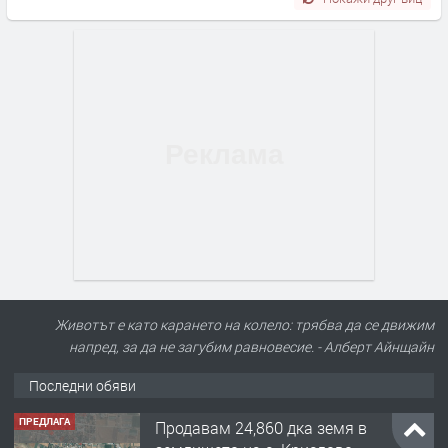
Животът е като карането на колело: трябва да се движим
напред, за да не загубим равновесие. - Алберт Айнщайн
Последни обяви
ПРЕДЛАГА
Продавам 24,860 дка земя в