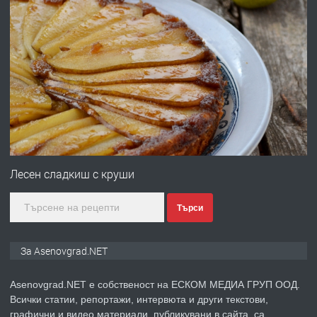
преди 10 месеца
ПРЕДЛАГА
Професионална броячна машина -
със сертификат от ЕЦБ
преди 1 година
ПРЕДЛАГА
Професионална зеленчукорезачка
за заведения и дома
Лесен сладкиш с круши
Търси
преди 1 година
ПРЕДЛАГА
Дава под наем Асеновград
За Asenovgrad.NET
Asenovgrad.NET е собственост на ЕСКОМ МЕДИА ГРУП ООД.
Всички статии, репортажи, интервюта и други текстови,
преди 2 години
графични и видео материали, публикувани в сайта, са