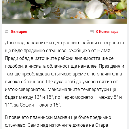
България
0 Коментара
Днес над западните и централните райони от страната
ще бъде предимно слънчево, съобщиха от НИМХ.
Преди обяд в източните райони видимостта ще се
подобри, а ниската облачност ще намалее. През деня и
там ще преобладава слънчево време с по-значителна
висока облачност. Ще духа слаб до умерен вятър от
изток-североизток. Максималните температури ще
бъдат между 13° и 18°, по Черноморието – между 8° и
11°, за София – около 15°.
В повечето планински масиви ще бъде предимно
слънчево. Само над източните дялове на Стара