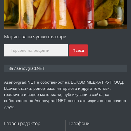
преди 1 година
ПРЕДЛАГА
Дава под наем Асеновград
Мариновани чушки върхари
Търси
преди 2 години
ПРЕДЛАГА
Давам индивидуалани уроци по
За Asenovgrad.NET
Немски език
Asenovgrad.NET е собственост на ЕСКОМ МЕДИА ГРУП ООД.
Всички статии, репортажи, интервюта и други текстови,
преди 2 години
графични и видео материали, публикувани в сайта, са
собственост на Asenovgrad.NET, освен ако изрично е посочено
ПРЕДЛАГА
ремонт на покриви
друго.
Главен редактор
Телефони
преди 2 години