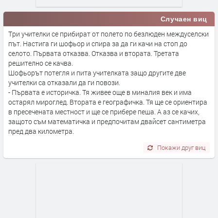
Случаен виц
Tри учителки се прибират от полето по безлюден междуселски
път. Настига ги шофьор и спира за да ги качи на стоп до
селото. Първата отказва. Отказва и втората. Третата
решително се качва.
Шофьорът потегля и пита учителката защо другите две
учителки са отказали да ги повози.
- Първата е историчка. Тя живее още в миналия век и има
остарял мироглед. Втората е географичка. Тя ще се ориентира
в пресечената местност и ще се прибере пеша. А аз се качих,
защото съм математичка и предпочитам двайсет сантиметра
пред два километра.
Покажи друг виц