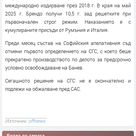
международно издирване през 2018 г. В края на май
2025 г. Брендо получи 10,5 г. зад решетките при
първоначален строг режим. Наказанието е с
кумулираните присъди от Румъния и Италия.
Преди месец състав на Софийския апелативния съд
отмени първото определението на СГС, с което беше
прекратено производството по делото за предсрочно
условно освобождаване на Банев.
Сегашното решение на СГС не е окончателно и
подлежи на обжалване пред САС.
Източник:
offnews
Видеа по темата