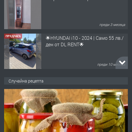
преди 3 месеца
ПРЕДЛАГА
🌟HYUNDAI i10 - 2024 | Само 55 лв./
ден от DL RENT🌟
преди 10 месеца
ПРЕДЛАГА
Професионална броячна машина -
Случайна рецепта
със сертификат от ЕЦБ
преди 1 година
ПРЕДЛАГА
Професионална зеленчукорезачка
за заведения и дома