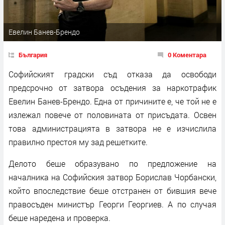
Евелин Банев-Брендо
България
0 Коментара
Софийският градски съд отказа да освободи
предсрочно от затвора осъдения за наркотрафик
Евелин Банев-Брендо. Една от причините е, че той не е
излежал повече от половината от присъдата. Освен
това администрацията в затвора не е изчислила
правилно престоя му зад решетките.
Делото беше образувано по предложение на
началника на Софийския затвор Борислав Чорбански,
който впоследствие беше отстранен от бившия вече
правосъден министър Георги Георгиев. А по случая
беше наредена и проверка.