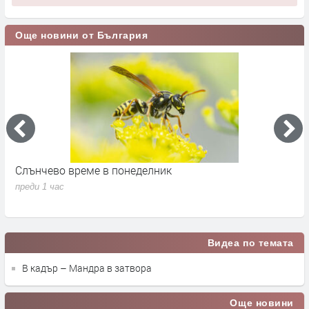
Още новини от България
Слънчево време в понеделник
М
преди 1 час
п
Видеа по темата
В кадър – Мандра в затвора
Още новини