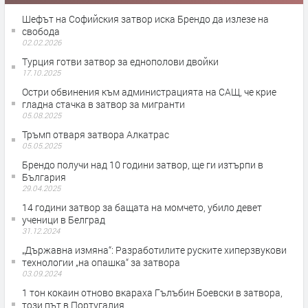
Шефът на Софийския затвор иска Брендо да излезе на
свобода
02.02.2026
Турция готви затвор за еднополови двойки
17.10.2025
Остри обвинения към администрацията на САЩ, че крие
гладна стачка в затвор за мигранти
05.08.2025
Тръмп отваря затвора Алкатрас
05.05.2025
Брендо получи над 10 години затвор, ще ги изтърпи в
България
29.04.2025
14 години затвор за бащата на момчето, убило девет
ученици в Белград
31.12.2024
„Държавна измяна“: Разработилите руските хиперзвукови
технологии „на опашка“ за затвора
03.09.2024
1 тон кокаин отново вкараха Гълъбин Боевски в затвора,
този път в Португалия