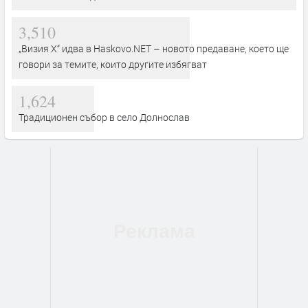
3,510
„Визия Х“ идва в Haskovo.NET – новото предаване, което ще
говори за темите, които другите избягват
1,624
Традиционен събор в село Долнослав