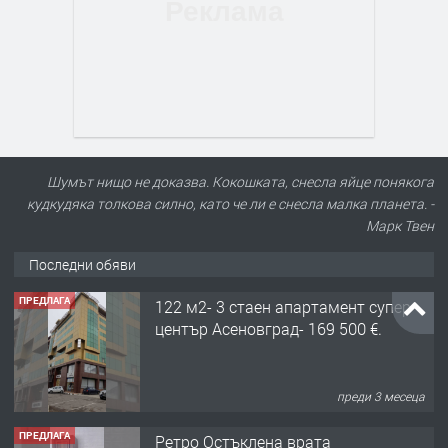
Шумът нищо не доказва. Кокошката, снесла яйце понякога
кудкудяка толкова силно, като че ли е снесла малка планета. -
Марк Твен
Последни обяви
ПРЕДЛАГА
122 м2- 3 стаен апартамент супер
център Асеновград- 169 500 €.
преди 3 месеца
ПРЕДЛАГА
Ретро Остъклена врата