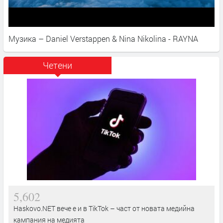
Музика – Daniel Verstappen & Nina Nikolina - RAYNA
Четени
5,602
Haskovo.NET вече е и в TikTok – част от новата медийна
кампания на медията