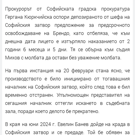
Прокурорът от Софийската градска прокуратура
Гергана Кюркчийска оспори депозираното от шефа на
Софийския затвор предложение за предсрочното
освобождаване на Брендо, като отбеляза, че към
днешна дата лицето е изтърпяло наказанието от 2
години 6 месеца и 5 дни. Тя се обърна към съдия
Михов с молбата да остави без уважение молбата.
На първа инстанция на 20 февруари стана ясно, че
производството е било инициирано от тогавашния
началник на Софийския затвор, който след това е бил
временно отстранен. Упълномощен представител на
сегашния началник оттегли искането в съдебната
зала, поради което делото бе прекратено.
В края на юни 2024 г. Евелин Банев дойде на крада в
Софийския затвор и се предаде. Той бе обявен за