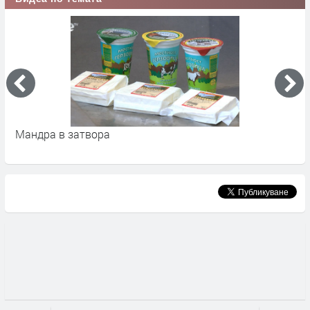
Мандра в затвора
О
Б