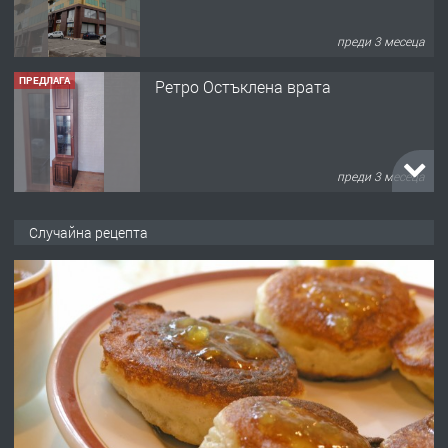
преди 3 месеца
ПРЕДЛАГА
Ретро Остъклена врата
преди 3 месеца
ПРЕДЛАГА
🌟HYUNDAI i10 - 2024 | Само 55 лв./
Случайна рецепта
ден от DL RENT🌟
преди 10 месеца
ПРЕДЛАГА
Професионална броячна машина -
със сертификат от ЕЦБ
преди 1 година