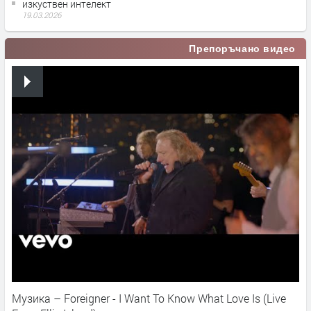
изкуствен интелект
19.03.2026
Препоръчано видео
Музика – Foreigner - I Want To Know What Love Is (Live