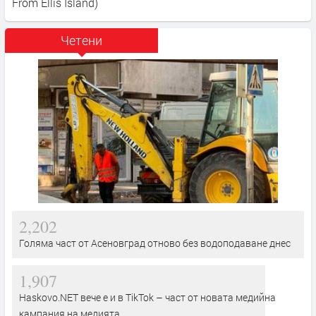
From Ellis Island)
Четени
2,202
Голяма част от Асеновград отново без водоподаване днес
1,907
Haskovo.NET вече е и в TikTok – част от новата медийна
кампания на медията