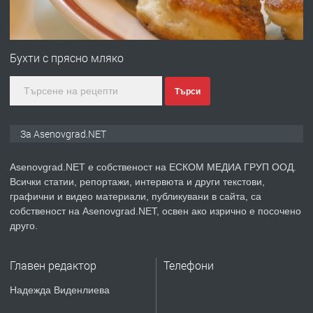
ПРЕДЛАГА
Професионална зеленчукорезачка
за заведения и дома
Бухти с прясно мляко
Търси
преди 1 година
ПРЕДЛАГА
Дава под наем Асеновград
За Asenovgrad.NET
Asenovgrad.NET е собственост на ЕСКОМ МЕДИА ГРУП ООД.
Всички статии, репортажи, интервюта и други текстови,
преди 2 години
графични и видео материали, публикувани в сайта, са
собственост на Asenovgrad.NET, освен ако изрично е посочено
ПРЕДЛАГА
Давам индивидуалани уроци по
друго.
Немски език
Главен редактор
Телефони
преди 2 години
Надежда Виденлиева
ПРЕДЛАГА