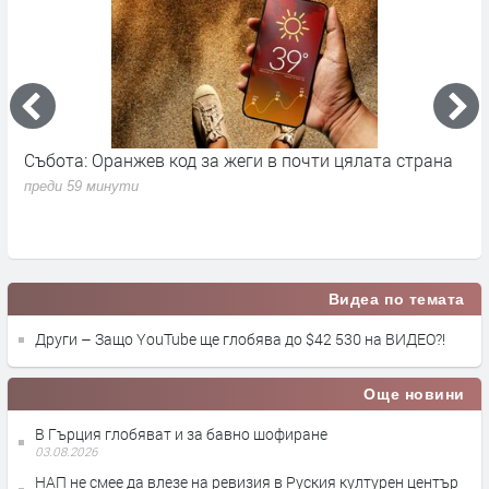
Събота: Оранжев код за жеги в почти цялата страна
П
в
преди 59 минути
п
Видеа по темата
Други – Защо YouTube ще глобява до $42 530 на ВИДЕО?!
Още новини
В Гърция глобяват и за бавно шофиране
03.08.2026
НАП не смее да влезе на ревизия в Руския културен център