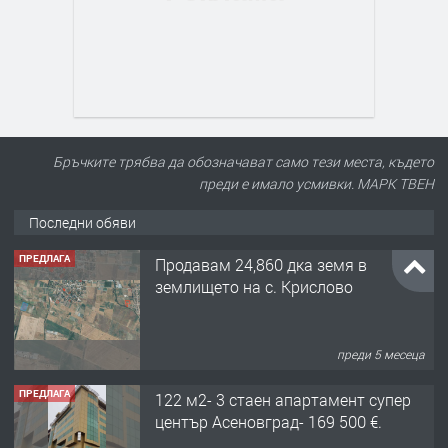
Бръчките трябва да обозначават само тези места, където
преди е имало усмивки. МАРК ТВЕН
Последни обяви
ПРЕДЛАГА
Продавам 24,860 дка земя в
землището на с. Крислово
преди 5 месеца
ПРЕДЛАГА
122 м2- 3 стаен апартамент супер
център Асеновград- 169 500 €.