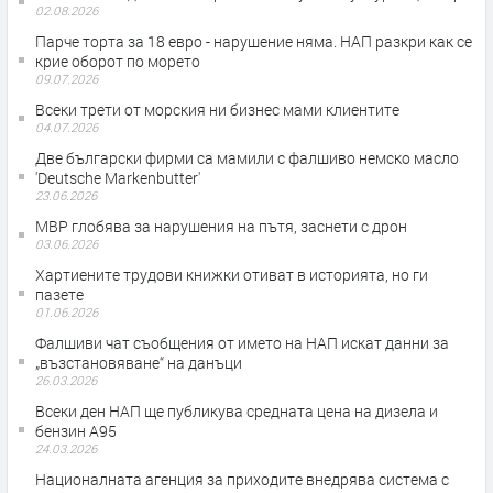
02.08.2026
Парче торта за 18 евро - нарушение няма. НАП разкри как се
крие оборот по морето
09.07.2026
Всеки трети от морския ни бизнес мами клиентите
04.07.2026
Две български фирми са мамили с фалшиво немско масло
'Deutsche Markenbutter'
23.06.2026
МВР глобява за нарушения на пътя, заснети с дрон
03.06.2026
Хартиените трудови книжки отиват в историята, но ги
пазете
01.06.2026
Фалшиви чат съобщения от името на НАП искат данни за
„възстановяване“ на данъци
26.03.2026
Всеки ден НАП ще публикува средната цена на дизела и
бензин А95
24.03.2026
Националната агенция за приходите внедрява система с