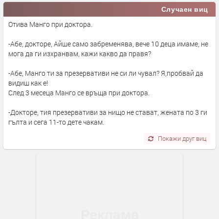
Случаен виц
Отива Манго при доктора.
-Абе, докторе, Айше само забременява, вече 10 деца имаме, не
мога да ги изхранвам, кажи какво да правя?
-Абе, Манго ти за презервативи не си ли чувал? Я,пробвай да
видиш как е!
След 3 месеца Манго се връща при доктора.
-Докторе, тия презервативи за нищо не стават, жената по 3 ги
гълта и сега 11-то дете чакам.
Покажи друг виц