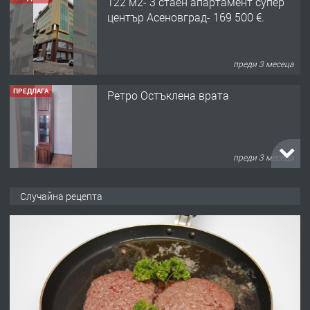
122 м2- 3 стаен апартамент супер
център Асеновград- 169 500 €.
преди 3 месеца
ПРЕДЛАГА
Ретро Остъклена врата
преди 3 месеца
ПРЕДЛАГА
🌟HYUNDAI i10 - 2024 | Само 55 лв./
Случайна рецепта
ден от DL RENT🌟
преди 10 месеца
ПРЕДЛАГА
Професионална броячна машина -
със сертификат от ЕЦБ