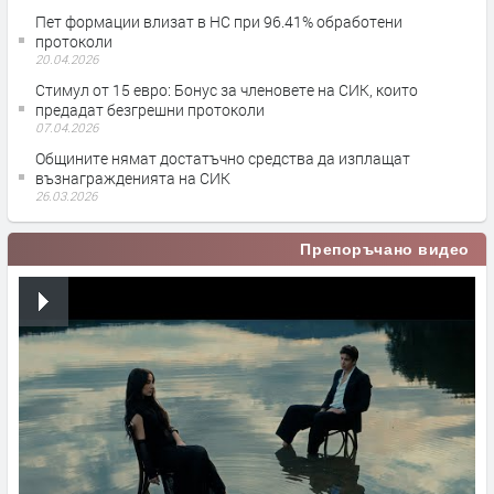
Пет формации влизат в НС при 96.41% обработени
протоколи
20.04.2026
Стимул от 15 евро: Бонус за членовете на СИК, които
предадат безгрешни протоколи
07.04.2026
Общините нямат достатъчно средства да изплащат
възнагражденията на СИК
26.03.2026
Препоръчано видео