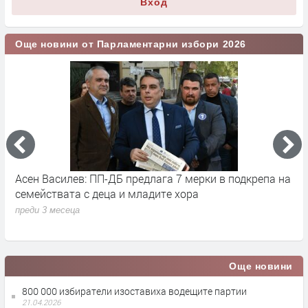
Вход
Още новини от Парламентарни избори 2026
Асен Василев: ПП-ДБ предлага 7 мерки в подкрепа на
А
семействата с деца и младите хора
н
преди 3 месеца
п
Още новини
800 000 избиратели изоставиха водещите партии
21.04.2026