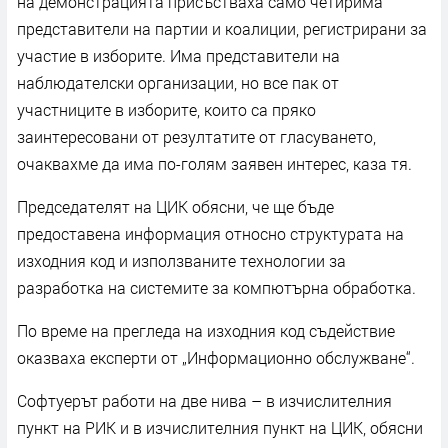
на демонстрацията присъстваха само четирима
представители на партии и коалиции, регистрирани за
участие в изборите. Има представители на
наблюдателски организации, но все пак от
участниците в изборите, които са пряко
заинтересовани от резултатите от гласуването,
очаквахме да има по-голям заявен интерес, каза тя.
Председателят на ЦИК обясни, че ще бъде
предоставена информация относно структурата на
изходния код и използваните технологии за
разработка на системите за компютърна обработка.
По време на прегледа на изходния код съдействие
оказваха експерти от „Информационно обслужване“.
Софтуерът работи на две нива – в изчислителния
пункт на РИК и в изчислителния пункт на ЦИК, обясни