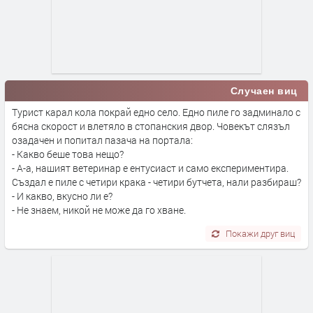
Случаен виц
Турист карал кола покрай едно село. Едно пиле го задминало с
бясна скорост и влетяло в стопанския двор. Човекът слязъл
озадачен и попитал пазача на портала:
- Какво беше това нещо?
- А-а, нашият ветеринар е ентусиаст и само експериментира.
Създал е пиле с четири крака - четири бутчета, нали разбираш?
- И какво, вкусно ли е?
- Не знаем, никой не може да го хване.
Покажи друг виц