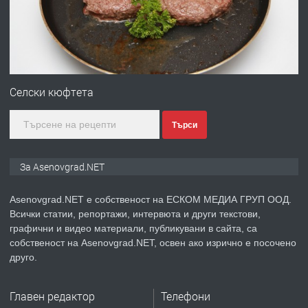
преди 1 година
ПРЕДЛАГА
Професионална зеленчукорезачка
за заведения и дома
Селски кюфтета
Търси
преди 1 година
ПРЕДЛАГА
Дава под наем Асеновград
За Asenovgrad.NET
Asenovgrad.NET е собственост на ЕСКОМ МЕДИА ГРУП ООД.
Всички статии, репортажи, интервюта и други текстови,
преди 2 години
графични и видео материали, публикувани в сайта, са
собственост на Asenovgrad.NET, освен ако изрично е посочено
ПРЕДЛАГА
Давам индивидуалани уроци по
друго.
Немски език
Главен редактор
Телефони