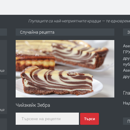
Глупаците са най-неприятните крадци — те едновреме
Случайна рецепта
З
еца
Ase
ГРУ
дру
пуб
Ase
дру
еца
Гл
Над
Чийзкейк Зебра
еца
Търси
П