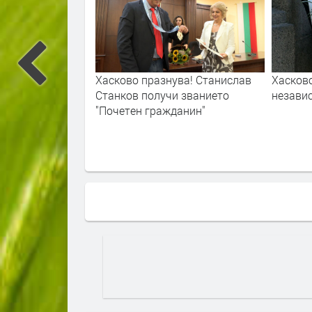
 от високо.
Хасково празнува! Станислав
Хасков
Станков получи званието
незави
"Почетен гражданин"