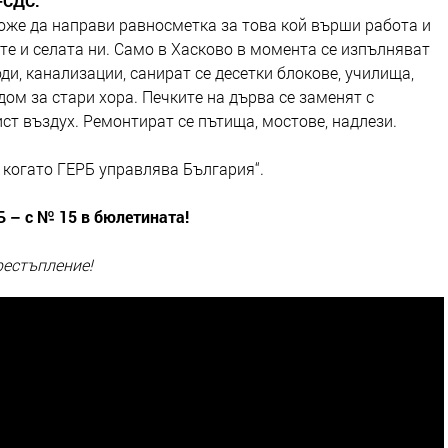
Б-СДС:
може да направи равносметка за това кой върши работа и
ете и селата ни. Само в Хасково в момента се изпълняват
ди, канализации, санират се десетки блокове, училища,
дом за стари хора. Печките на дърва се заменят с
ст въздух. Ремонтират се пътища, мостове, надлези.
, когато ГЕРБ управлява България“.
 – с № 15 в бюлетината!
рестъпление!