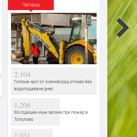
Четени
Хасково отбеляза 138 години от
Рибари от Кърджали, Хас
Съединението на България
Пловдив и София са гото
излязат на протест, зара
продължаващото измира
рибата в язовир „Студен
кладенец“
2,104
Голяма част от Асеновград отново без
водоподаване днес
1,206
60-годишен мъж загина при пожар в
Тополово
1,031