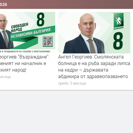
026
еоргиев "Възраждане":
Ангел Георгиев: Смолянската
еният ни началник е
болница е на ръба заради липса
кият народ!
на кадри – държавата
абдикира от здравеопазването
месеца
преди 3 месеца