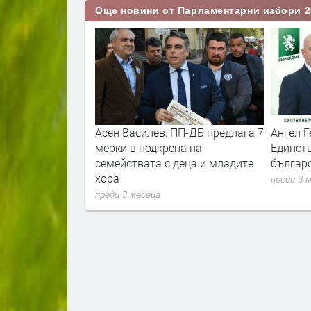
Още новини от Парламентарни избори 2
 листата ни в
Асен Василев: ПП-ДБ предлага 7
Ангел Г
ни от най-
мерки в подкрепа на
Единств
съмишленици
семействата с деца и младите
българс
хора
преди 3 
преди 3 месеца