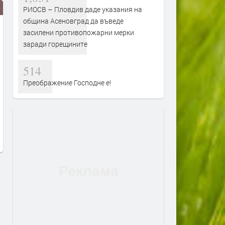
РИОСВ – Пловдив даде указания на
община Асеновград да въведе
засилени противопожарни мерки
заради горещините
514
Преображение Господне е!
Бойко Борисов в Димитровград:
Ангел Георгиев, „Възражд
„Ние не искаме власт, ние
Река Върбица край Злато
искаме управление – за да
превърната в бунище
градим“
преди 3 месеца
преди 3 месеца