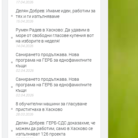
17.04.2026
Делян Добрев: Имаме идеи, работим за
тях и ги изпълняваме
15.04.2026
Румен Радев в Хасково: Да удавим в
море от свободни гласове купения вот
на изборите в неделя!
14.04.2026
Санирането продължава. Нова
програма на ГЕРБ за еднофамилните
къщи
02.04.2026
Санирането продължава. Нова
програма на ГЕРБ за еднофамилните
къщи
02.04.2026
8 обучителни машини за гласуване
пристигнаха в Хасково
28.03.2026
Делян Добрев: ГЕРБ-СДС доказахме, че
можем да работим, само в Хасково се
изпълняват 126 проекта