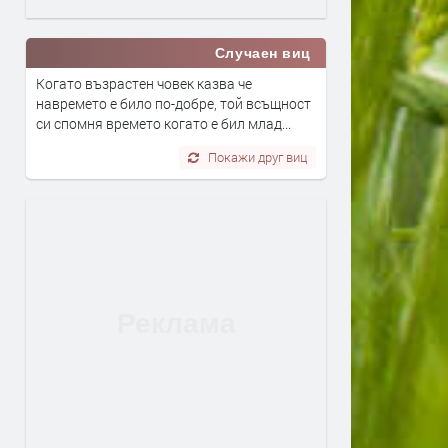
Случаен виц
Когато възрастен човек казва че
навремето е било по-добре, той всъщност
си спомня времето когато е бил млад...
Покажи друг виц