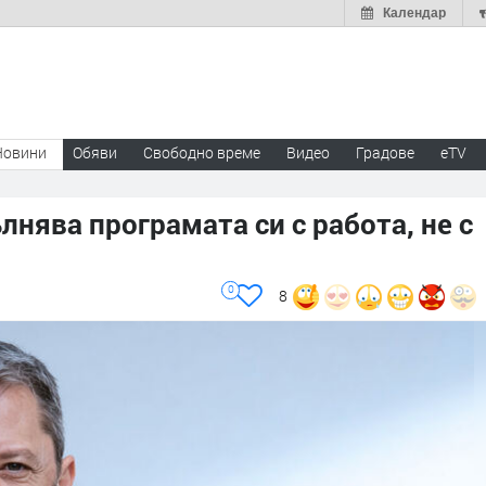
Календар
Новини
Обяви
Свободно време
Видео
Градове
eTV
лнява програмата си с работа, не с
0
8