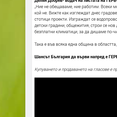
Делян Добрев- водач на листата на ГЕР
„Ние не обещаваме, ние работим. Всеки 
кой не. Вижте как изглеждат днес градов
стотици проекти. Изграждат се водопрово
детски градини, общежития, строи се нов 
безплатни климатици, за да дишаме по-чи
Така е във всяка една община в областта
Шансът България да върви напред е ГЕРБ
Купуването и продаването на гласове е п