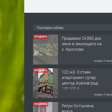
ПРЕДЛАГА
Продавам 24,860 дка
земя в землището на
с. Крислово
Последни обяви
преди 5 мес
ПРЕДЛАГА
122 м2- 3 стаен
апартамент супер
център Асеновград-
169 500 €.
преди 3 мес
ПРЕДЛАГА
Ретро Остъклена
врата
преди 3 мес
ПРЕДЛАГА