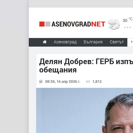
°C
30
Асеновград
България
Светът
Делян Добрев: ГЕРБ изпъ
обещания
08:55, 16 апр 2026 г.
1,812