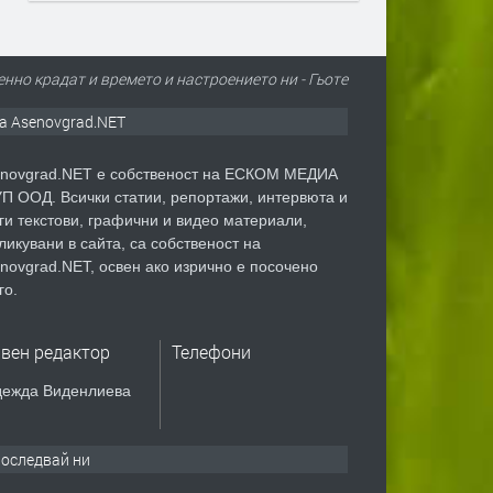
нно крадат и времето и настроението ни - Гьоте
а Asenovgrad.NET
novgrad.NET е собственост на ЕСКОМ МЕДИА
П ООД. Всички статии, репортажи, интервюта и
ги текстови, графични и видео материали,
ликувани в сайта, са собственост на
novgrad.NET, освен ако изрично е посочено
го.
авен редактор
Телефони
ежда Виденлиева
оследвай ни