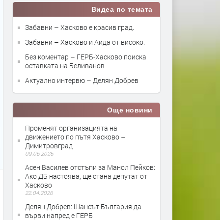
Видеа по темата
Забавни – Хасково е красив град.
Забавни – Хасково и Аида от високо.
Без коментар – ГЕРБ-Хасково поиска
оставката на Беливанов
Актуално интервю – Делян Добрев
Още новини
Променят организацията на
движението по пътя Хасково –
Димитровград
09.06.2026
Асен Василев отстъпи за Манол Пейков:
Ако ДБ настоява, ще стана депутат от
Хасково
22.04.2026
Делян Добрев: Шансът България да
върви напред е ГЕРБ