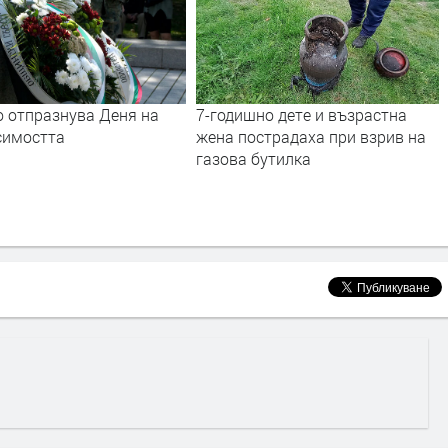
о отпразнува Деня на
7-годишно дете и възрастна
симостта
жена пострадаха при взрив на
газова бутилка