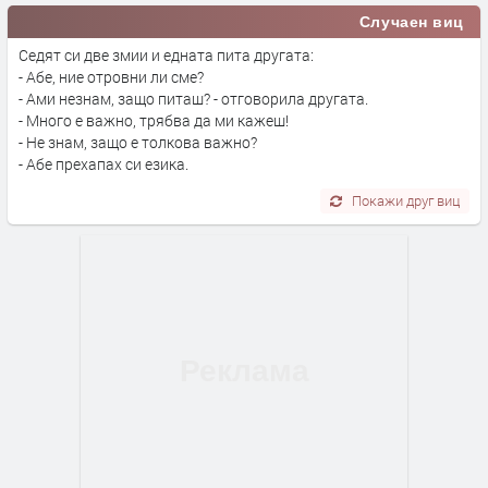
Случаен виц
Седят си две змии и едната пита другата:
- Абе, ние отровни ли сме?
- Ами незнам, защо питаш? - отговорила другата.
- Много е важно, трябва да ми кажеш!
- Не знам, защо е толкова важно?
- Абе прехапах си езика.
Покажи друг виц