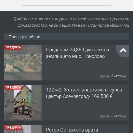
Трябва да се живее с индиго-в случай че изчезнеш, да имаш
доказателство, че си съществувал - Станислав Йежи Лец
Последни обяви
ПРЕДЛАГА
Продавам 24,860 дка земя в
землището на с. Крислово
преди 5 месеца
ПРЕДЛАГА
122 м2- 3 стаен апартамент супер
център Асеновград- 169 500 €.
преди 3 месеца
ПРЕДЛАГА
Ретро Остъклена врата