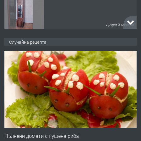
преди 3 месеца
ПРЕДЛАГА
🌟HYUNDAI i10 - 2024 | Само 55 лв./
Случайна рецепта
ден от DL RENT🌟
преди 10 месеца
ПРЕДЛАГА
Професионална броячна машина -
със сертификат от ЕЦБ
преди 1 година
ПРЕДЛАГА
Професионална зеленчукорезачка
за заведения и дома
Пълнени домати с пушена риба