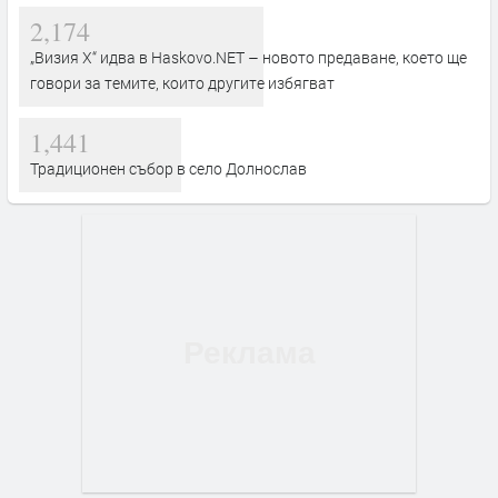
2,174
„Визия Х“ идва в Haskovo.NET – новото предаване, което ще
говори за темите, които другите избягват
1,441
Традиционен събор в село Долнослав