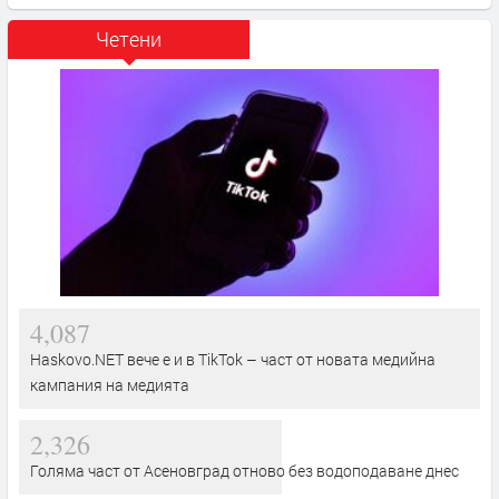
Четени
4,087
Haskovo.NET вече е и в TikTok – част от новата медийна
кампания на медията
2,326
Голяма част от Асеновград отново без водоподаване днес