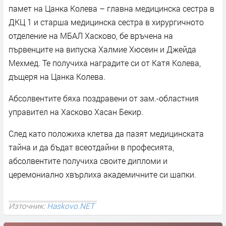
памет на Цанка Колева – главна медицинска сестра в
ДКЦ 1 и старша медицинска сестра в хирургичното
отделение на МБАЛ Хасково, бе връчена на
първенците на випуска Халмие Хюсеин и Джейда
Мехмед. Те получиха наградите си от Катя Колева,
дъщеря на Цанка Колева.
Абсолвентите бяха поздравени от зам.-областния
управител на Хасково Хасан Бекир.
След като положиха клетва да пазят медицинската
тайна и да бъдат всеотдайни в професията,
абсолвентите получиха своите дипломи и
церемониално хвърлиха академичните си шапки.
Източник:
Haskovo.NET