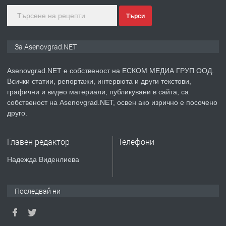
Търси
преди 1 година
ПРЕДЛАГА
Дава под наем Асеновград
За Asenovgrad.NET
Asenovgrad.NET е собственост на ЕСКОМ МЕДИА ГРУП ООД.
Всички статии, репортажи, интервюта и други текстови,
преди 2 години
графични и видео материали, публикувани в сайта, са
собственост на Asenovgrad.NET, освен ако изрично е посочено
ПРЕДЛАГА
Давам индивидуалани уроци по
друго.
Немски език
Главен редактор
Телефони
преди 2 години
Надежда Виденлиева
ПРЕДЛАГА
ремонт на покриви
Последвай ни
преди 2 години