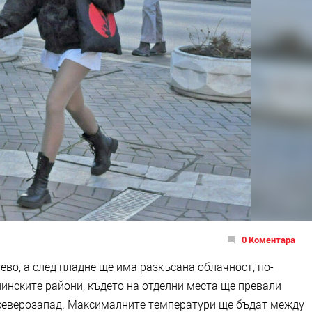
0 Коментара
во, а след пладне ще има разкъсана облачност, по-
инските райони, където на отделни места ще превали
-северозапад. Максималните температури ще бъдат между