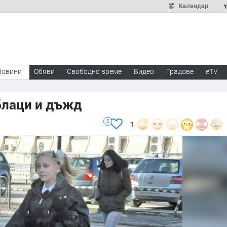
Календар
Новини
Обяви
Свободно време
Видео
Градове
eTV
блаци и дъжд
0
1