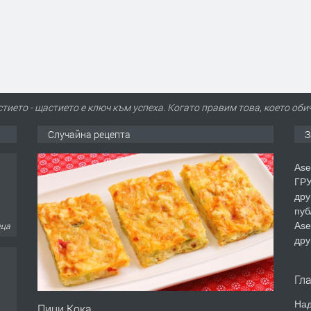
тието - щастието е ключ към успеха. Когато правим това, което оби
Случайна рецепта
З
Ase
ГРУ
дру
пуб
еца
Ase
дру
Гл
Над
Пици Кока