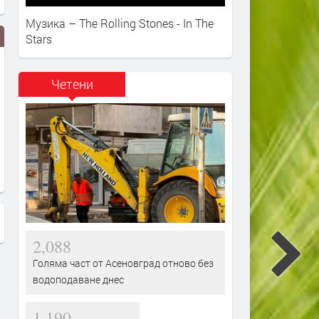
Музика – The Rolling Stones - In The
Stars
Четени
2,088
Голяма част от Асеновград отново без
водоподаване днес
1,190