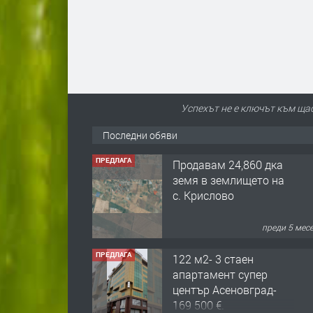
Успехът не е ключът към щас
Последни обяви
ПРЕДЛАГА
Продавам 24,860 дка
земя в землището на
с. Крислово
преди 5 мес
ПРЕДЛАГА
122 м2- 3 стаен
апартамент супер
център Асеновград-
169 500 €.