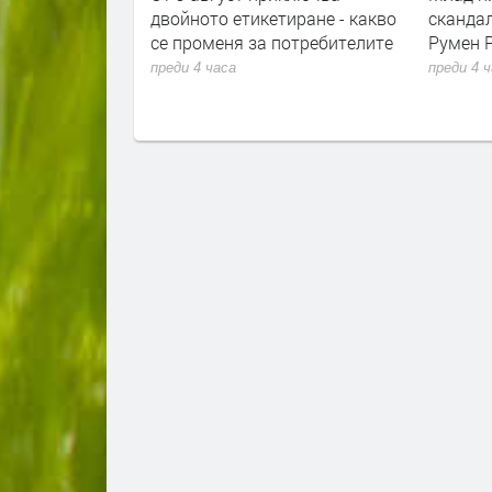
фликт на
двойното етикетиране - какво
сканда
се променя за потребителите
Румен 
преди 4 часа
преди 4 