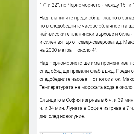
17° и 22°, по Черноморието - между 15° и 
Над планините преди обяд, главно в запа
но в следобедните часове облачността ще
най-високите планински върхове и била -
и силен вятър от север-северозапад. Мак
на 2000 метра – около 4°.
Над Черноморието ще има променлива по
след обяд ще превали слаб дъжд. Преди о
следобедните часове – от югоизток. Мак
Температурата на морската вода е около 
Слънцето в София изгрява в 6 ч. и 39 мин.
ч. и 34 мин. Луната в София изгрява в 7 ч.
дни след новолуние.