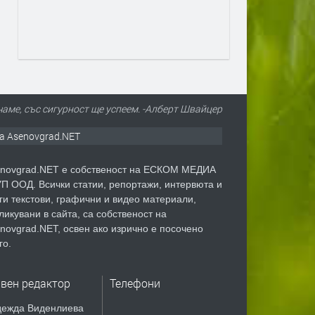
чаме, със сигурност ще успеем. -Алберт Швайцер
а Asenovgrad.NET
novgrad.NET е собственост на ЕСКОМ МЕДИА
П ООД. Всички статии, репортажи, интервюта и
ги текстови, графични и видео материали,
ликувани в сайта, са собственост на
novgrad.NET, освен ако изрично е посочено
го.
авен редактор
Телефони
ежда Виденлиева