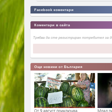
Facebook коментари
Коментари в сайта
Трябва да сте регистриран потребител за 
Още новини от България
та ще провeрява
От 9 август приключва
Млад п