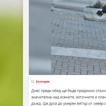
България
Днес преди обяд ще бъде предимно слънче
значителна над южните, източните и план
дъжд. Ще духа до умерен вятър от север