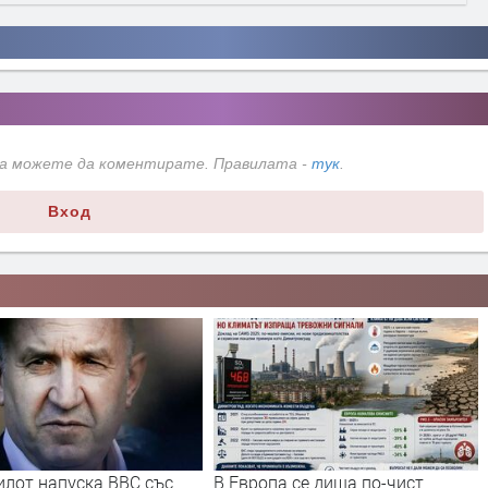
да можете да коментирате. Правилата -
тук
.
Вход
илот напуска ВВС със
В Европа се диша по-чист