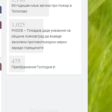
60-годишен мъж загина при пожар в
Тополово
1,025
РИОСВ – Пловдив даде указания на
община Асеновград да въведе
засилени противопожарни мерки
заради горещините
475
Преображение Господне е!
Турция взима 33% от
Първите бели щъркели в