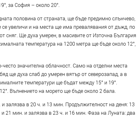
19°, за София – около 20°.
дната половина от страната, ще бъде предимно слънчево,
 се увеличи и на места ще има превалявания от дъжд, по
 от сняг. Ще духа умерен, в масивите от Източна България
сималната температура на 1200 метра ще бъде около 12°,
-често значителна облачност. Само на отделни места
бяд ще духа слаб до умерен вятър от северозапад, а в
сималните температури ще бъдат между 15° и 19°.
12°. Вълнението на морето ще бъде около 2 бала.
 и залязва в 20 ч. и 13 мин. Продължителност на деня: 13
 и 21 мин. и залязва в 23 ч. и 16 мин. Фаза на Луната: два