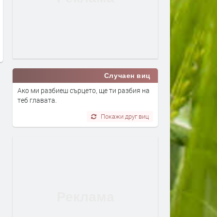
проучванията за нефт и газ в
поеха на юг
блок „Хан Тервел“ в
преди 1 ден
българската зона на Черно
море. Какво значи това
преди 7 часа
Случаен виц
Ако ми разбиеш сърцето, ще ти разбия на
теб главата.
Покажи друг виц