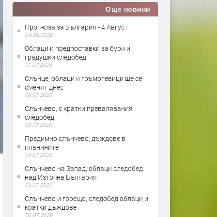
Още новини
Прогноза за България - 4 Август
04.08.2026
Облаци и предпоставки за бури и
градушки следобед
17.07.2026
Слънце, облаци и гръмотевици ще се
сменят днес
16.07.2026
Слънчево, с кратки превалявания
следобед
15.07.2026
Предимно слънчево, дъждове в
планините
14.07.2026
Слънчево на Запад, облаци следобед
над Източна България
13.07.2026
Слънчево и горещо, следобед облаци и
кратки дъждове
10.07.2026