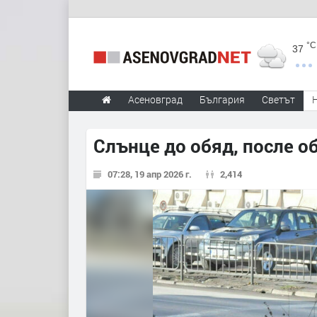
°C
37
Асеновград
България
Светът
Слънце до обяд, после о
07:28, 19 апр 2026 г.
2,414