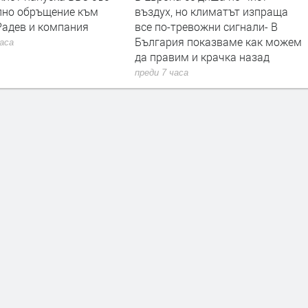
лно обръщение към
въздух, но климатът изпраща
Радев и компания
все по-тревожни сигнали- В
България показваме как можем
часа
да правим и крачка назад
преди 7 часа