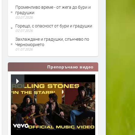
Променливо време - от жега до бури и
градушки
03.07.2026
Горещо, с опасност от бури и градушки
02.07.2026
Захлаждане и градушки, слънчево по
Черноморието
01.07.2026
Препоръчано видео