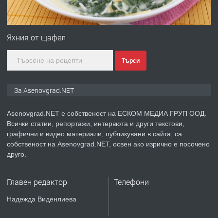
ПРЕДЛАГА
Професионална зеленчукорезачка
за заведения и дома
Яхния от щафел
Търси
преди 1 година
ПРЕДЛАГА
Дава под наем Асеновград
За Asenovgrad.NET
Asenovgrad.NET е собственост на ЕСКОМ МЕДИА ГРУП ООД.
Всички статии, репортажи, интервюта и други текстови,
преди 2 години
графични и видео материали, публикувани в сайта, са
собственост на Asenovgrad.NET, освен ако изрично е посочено
ПРЕДЛАГА
Давам индивидуалани уроци по
друго.
Немски език
Главен редактор
Телефони
преди 2 години
Надежда Виденлиева
ПРЕДЛАГА
ремонт на покриви