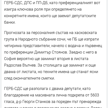
ГЕРБ-СДС, ДПС и ПП-ДБ, като преференциалният вот
изигра ключова роля при определянето на
конкретните имена, които ще заемат депутатските
банки.
Прогнозата за персоналния състав на хасковската
група в Народното събрание сочи, че ПБ ще изпрати
четирима представители, начело с водача и първенец
по преференции Димитър Стоянов. Заедно с него в
София вероятно ще заминат втория в листата
Радослав Вълчев. За столицата ще заминат и още
двама от листата, но техните имена ще станат ясни
след окончателните сметки.
ГЕРБ-СДС ще разполага с двама депутати, като
благодарение на масивната лична подкрепа от 5603
гласа, д-р Георги Станков за пореден път пренарежда
листата и влиза в парламента заедно с водача Делян