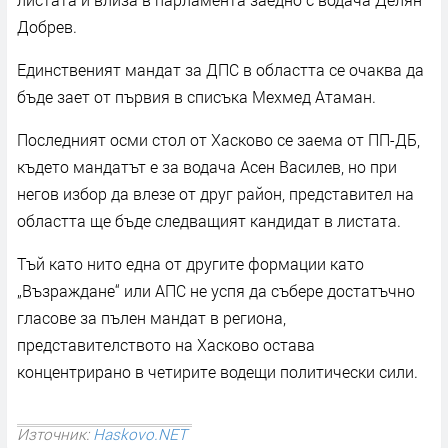
Добрев.
Единственият мандат за ДПС в областта се очаква да
бъде зает от първия в списъка Мехмед Атаман.
Последният осми стол от Хасково се заема от ПП-ДБ,
където мандатът е за водача Асен Василев, но при
негов избор да влезе от друг район, представител на
областта ще бъде следващият кандидат в листата.
Тъй като нито една от другите формации като
„Възраждане“ или АПС не успя да събере достатъчно
гласове за пълен мандат в региона,
представителството на Хасково остава
концентрирано в четирите водещи политически сили.
Източник:
Haskovo.NET