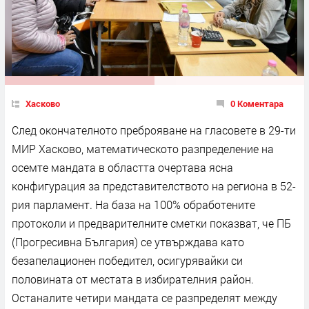
Хасково
0 Коментара
След окончателното преброяване на гласовете в 29-ти
МИР Хасково, математическото разпределение на
осемте мандата в областта очертава ясна
конфигурация за представителството на региона в 52-
рия парламент. На база на 100% обработените
протоколи и предварителните сметки показват, че ПБ
(Прогресивна България) се утвърждава като
безапелационен победител, осигурявайки си
половината от местата в избирателния район.
Останалите четири мандата се разпределят между