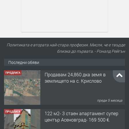
Политиката е втората най-стара професия. Мисля, че е твърде
близка до първата. - Роналд Рейгън
Последни обяви
ПРЕДЛАГА
Продавам 24,860 дка земя в
землището на с. Крислово
преди 5 месеца
ПРЕДЛАГА
122 м2- 3 стаен апартамент супер
център Асеновград- 169 500 €.