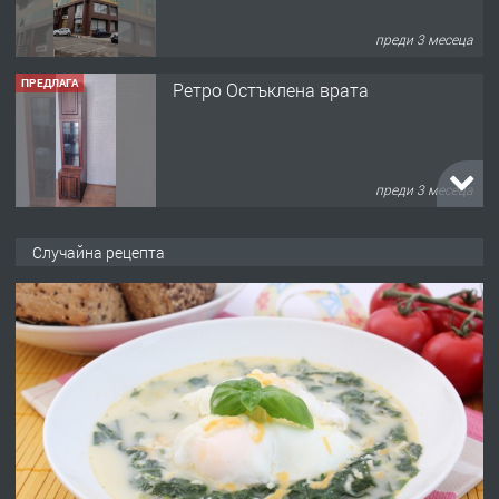
преди 3 месеца
ПРЕДЛАГА
Ретро Остъклена врата
преди 3 месеца
ПРЕДЛАГА
🌟HYUNDAI i10 - 2024 | Само 55 лв./
Случайна рецепта
ден от DL RENT🌟
преди 10 месеца
ПРЕДЛАГА
Професионална броячна машина -
със сертификат от ЕЦБ
преди 1 година