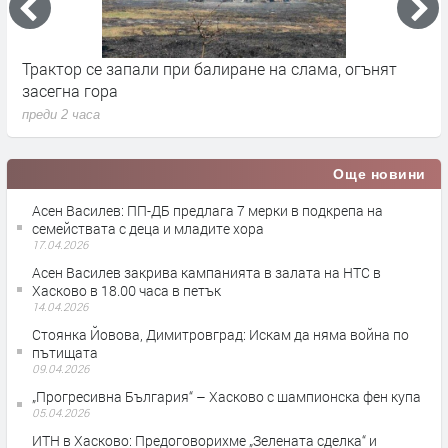
Трактор се запали при балиране на слама, огънят
В
засегна гора
Г
преди 2 часа
п
Още новини
Асен Василев: ПП-ДБ предлага 7 мерки в подкрепа на
семействата с деца и младите хора
17.04.2026
Асен Василев закрива кампанията в залата на НТС в
Хасково в 18.00 часа в петък
14.04.2026
Стоянка Йовова, Димитровград: Искам да няма война по
пътищата
09.04.2026
„Прогресивна България“ – Хасково с шампионска фен купа
05.04.2026
ИТН в Хасково: Предоговорихме „Зелената сделка“ и