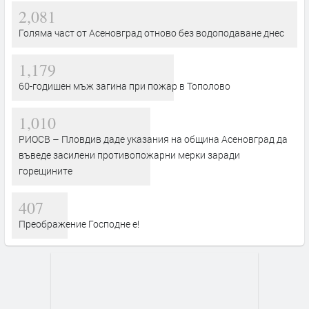
2,081
Голяма част от Асеновград отново без водоподаване днес
1,179
60-годишен мъж загина при пожар в Тополово
1,010
РИОСВ – Пловдив даде указания на община Асеновград да
въведе засилени противопожарни мерки заради
горещините
407
Преображение Господне е!