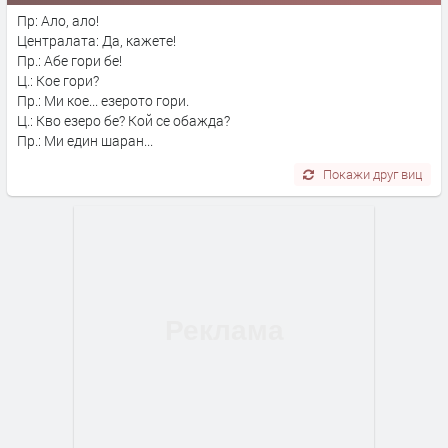
Пр: Ало, ало!
Централата: Да, кажете!
Пр.: Абе гори бе!
Ц.: Кое гори?
Пр.: Ми кое... езерото гори.
Ц.: Кво езеро бе? Кой се обажда?
Пр.: Ми един шаран...
Покажи друг виц