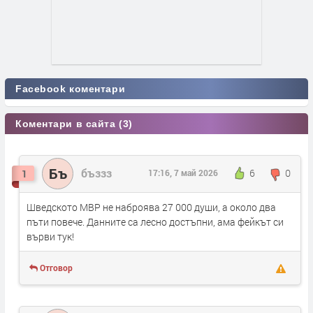
Facebook коментари
Коментари в сайта (3)
Бъ
бъззз
6
0
1
17:16, 7 май 2026
Шведското МВР не наброява 27 000 души, а около два
пъти повече. Данните са лесно достъпни, ама фейкът си
върви тук!
Отговор