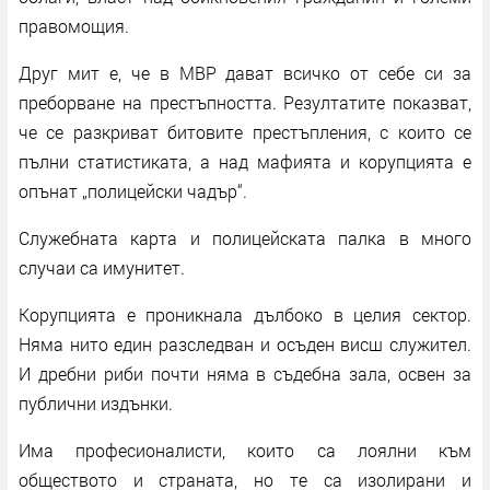
правомощия.
Друг мит е, че в МВР дават всичко от себе си за
преборване на престъпността. Резултатите показват,
че се разкриват битовите престъпления, с които се
пълни статистиката, а над мафията и корупцията е
опънат „полицейски чадър“.
Служебната карта и полицейската палка в много
случаи са имунитет.
Корупцията е проникнала дълбоко в целия сектор.
Няма нито един разследван и осъден висш служител.
И дребни риби почти няма в съдебна зала, освен за
публични издънки.
Има професионалисти, които са лоялни към
обществото и страната, но те са изолирани и