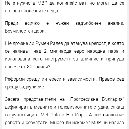
Не е нужно в МВР да копипействат, но могат да се
ползват полезните неща.
Преди всичко е нужен задълбочен анализ.
Безмилостен дори.
Ще дръзне ли Румен Радев да атакува крепост, в която
се наливат над 2 милиарда евро народна пара и
използвана като инструмент за влияние и принуда
повече от 80 години?
Реформи срещу интереси и зависимости. Правов ред
срещу задкулисие.
Засега представители на „Прогресивна България“
дефилират в медиите и телевизионните студиа, сякаш
са участници в Met Gala в Ню Йорк. А ние очакваме
работа и резултати. Много ли искаме? МВР ни излиза