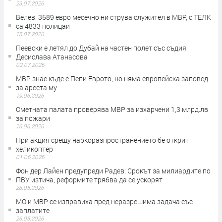
23.07.2026
Велев: 3589 евро месечно ни струва служител в МВР, с ТЕЛК
са 4833 полицаи
15.07.2026
Пеевски е летял до Дубай на частен полет със съдия
Десислава Атанасова
02.07.2026
МВР знае къде е Пепи Еврото, но няма европейска заповед
за ареста му
19.06.2026
Сметната палата проверява МВР за изхарчени 1,3 млрд.лв
за пожари
16.06.2026
При акция срещу наркоразпространението бе открит
хеликоптер
01.06.2026
Фон дер Лайен предупреди Радев: Срокът за милиардите по
ПВУ изтича, реформите трябва да се ускорят
28.05.2026
МО и МВР се изправиха пред неразрешима задача със
заплатите
26.05.2026