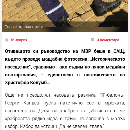
Това е положението.
България
3 Коментара
Отиващото си ръководство на МВР беше в САЩ,
където проведе мащабна фотосесия. „Историческото
посещение“, сравнимо - ако съдим по някои медийни
възторгвания, - единствено с постижението на
Христофор Колумб…
Още не преодолял часовата разлика ПР-балонът
Георги Кандев пусна патетично есе в мрежата,
посветено на Деня на храбростта. „Истината е, че
храбростта рядко идва с гръм. Тя започва с малък
избор. Избор да устоиш. Да не сведеш глава.“