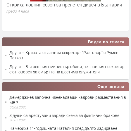
я
Най-застрашени от западнонилска треска са хората
А
над 60 години и тези с имунен дефицит
в
н
преди 5 часа
п
Видеа по темата
Други – Кризата с главния секретар - "Разговор" с Румен
Петков
Други – Вътрешният министър обяви, че главният секретар
е отговорен за смъртта на шестима служители
Още новини
Демерджиев започна изненадващи кадрови размествания в
МВР
05.08.2026
8 души са арестувани заради схема за фиктивни бракове
30.07.2026
Намериха 11-годишната Наталия след дълго издирване