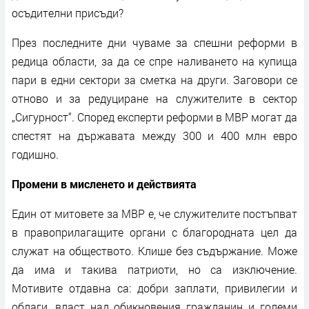
осъдителни присъди?
През последните дни чуваме за спешни реформи в
редица области, за да се спре наливането на купища
пари в едни сектори за сметка на други. Заговори се
отново и за редуциране на служителите в сектор
„Сигурност“. Според експерти реформи в МВР могат да
спестят на държавата между 300 и 400 млн евро
годишно.
Промени в мисленето и действията
Един от митовете за МВР е, че служителите постъпват
в правоприлагащите органи с благородната цел да
служат на обществото. Клише без съдържание. Може
да има и такива патриоти, но са изключение.
Мотивите отдавна са: добри заплати, привилегии и
облаги, власт над обикновения гражданин и големи