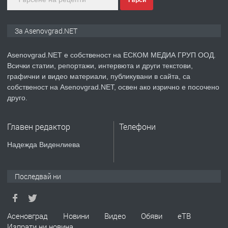
Търси
преди 2 години
ПРЕДЛАГА
Давам индивидуалани уроци по
За Asenovgrad.NET
Немски език
Asenovgrad.NET е собственост на ЕСКОМ МЕДИА ГРУП ООД.
Всички статии, репортажи, интервюта и други текстови,
преди 2 години
графични и видео материали, публикувани в сайта, са
собственост на Asenovgrad.NET, освен ако изрично е посочено
ПРЕДЛАГА
ремонт на покриви
друго.
Главен редактор
Телефони
преди 2 години
Надежда Виденлиева
ПРЕДЛАГА
Висококачествени Целофанови
Пликове - СКОРПИОПЛАСТ
Последвай ни
преди 3 години
Асеновград
Новини
Видео
Обяви
еТВ
Изпрати ни новина
ПРЕДЛАГА