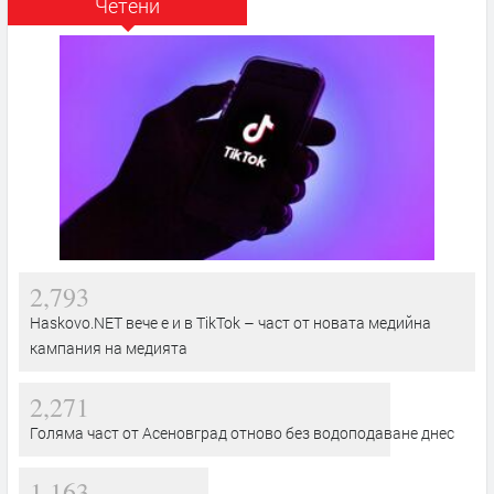
Четени
2,793
Haskovo.NET вече е и в TikTok – част от новата медийна
кампания на медията
2,271
Голяма част от Асеновград отново без водоподаване днес
1,163