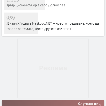
Традиционен събор в село Долнослав
959
„Визия Х“ идва в Haskovo.NET – новото предаване, което ще
говори за темите, които другите избягват
Случаен виц