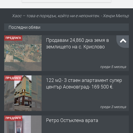
Хаос – това е порядък, който ни е непонятен. - Хенри Милър
Последни обяви
ПРЕДЛАГА
122 м2- 3 стаен апартамент супер
център Асеновград- 169 500 €.
преди 3 месеца
ПРЕДЛАГА
Ретро Остъклена врата
преди 3 месеца
ПРЕДЛАГА
🌟HYUNDAI i10 - 2024 | Само 55 лв./
ден от DL RENT🌟