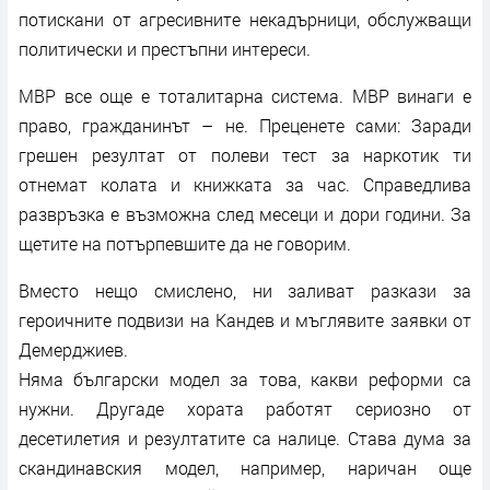
потискани от агресивните некадърници, обслужващи
политически и престъпни интереси.
МВР все още е тоталитарна система. МВР винаги е
право, гражданинът – не. Преценете сами: Заради
грешен резултат от полеви тест за наркотик ти
отнемат колата и книжката за час. Справедлива
развръзка е възможна след месеци и дори години. За
щетите на потърпевшите да не говорим.
Вместо нещо смислено, ни заливат разкази за
героичните подвизи на Кандев и мъглявите заявки от
Демерджиев.
Няма български модел за това, какви реформи са
нужни. Другаде хората работят сериозно от
десетилетия и резултатите са налице. Става дума за
скандинавския модел, например, наричан още