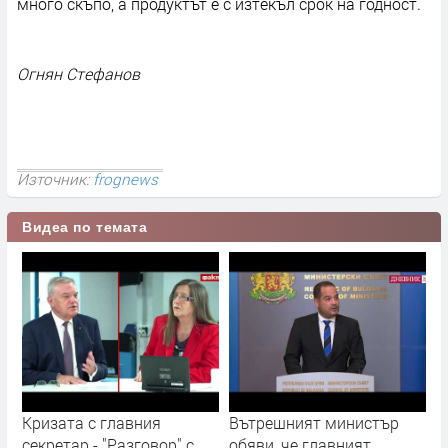
много скъпо, а продуктът е с изтекъл срок на годност.
Огнян Стефанов
Източник:
frognews
Видеа по темата
Кризата с главния
Вътрешният министър
секретар - "Разговор" с
обяви, че главният