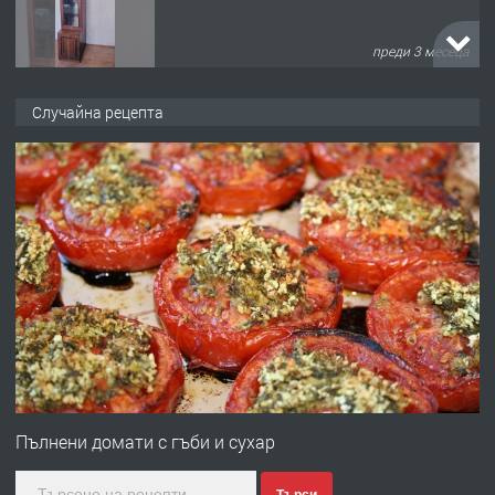
преди 10 месеца
ПРЕДЛАГА
Професионална броячна машина -
Случайна рецепта
със сертификат от ЕЦБ
преди 1 година
ПРЕДЛАГА
Професионална зеленчукорезачка
за заведения и дома
преди 1 година
ПРЕДЛАГА
Дава под наем Асеновград
Пълнени домати с гъби и сухар