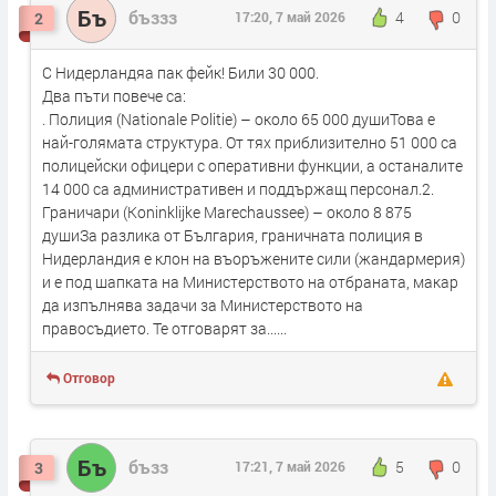
Бъ
бъззз
4
0
2
17:20, 7 май 2026
С Нидерландяа пак фейк! Били 30 000.
Два пъти повече са:
. Полиция (Nationale Politie) – около 65 000 душиТова е
най-голямата структура. От тях приблизително 51 000 са
полицейски офицери с оперативни функции, а останалите
14 000 са административен и поддържащ персонал.2.
Граничари (Koninklijke Marechaussee) – около 8 875
душиЗа разлика от България, граничната полиция в
Нидерландия е клон на въоръжените сили (жандармерия)
и е под шапката на Министерството на отбраната, макар
да изпълнява задачи за Министерството на
правосъдието. Те отговарят за......
Отговор
Бъ
бъзз
5
0
3
17:21, 7 май 2026