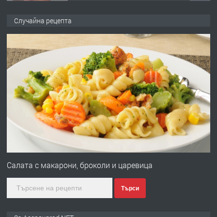
🌟HYUNDAI i10 - 2024 | Само 55 лв./
ден от DL RENT🌟
Случайна рецепта
преди 10 месеца
ПРЕДЛАГА
Професионална броячна машина -
със сертификат от ЕЦБ
преди 1 година
ПРЕДЛАГА
Професионална зеленчукорезачка
за заведения и дома
Салата с макарони, броколи и царевица
преди 1 година
Търси
ПРЕДЛАГА
Дава под наем Асеновград