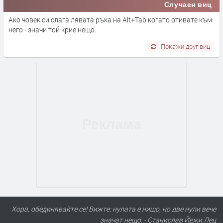
Случаен виц
Ако човек си слага лявата ръка на Аlt+Таb когато отивате към
него - значи той крие нещо.
Покажи друг виц
Хора, обединявайте се! Вижте: нулата е нищо, но две нули вече
значат нещо. - Станислав Йежи Лец