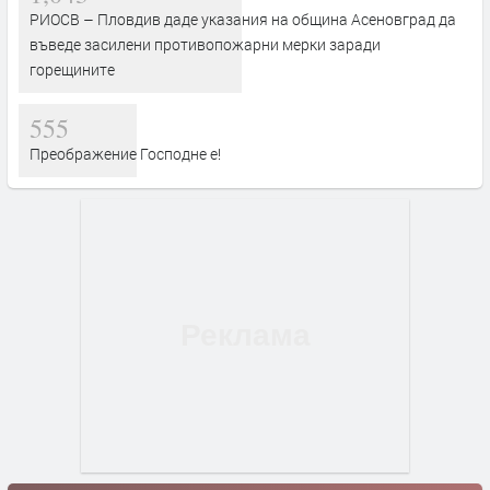
РИОСВ – Пловдив даде указания на община Асеновград да
въведе засилени противопожарни мерки заради
горещините
555
Преображение Господне е!