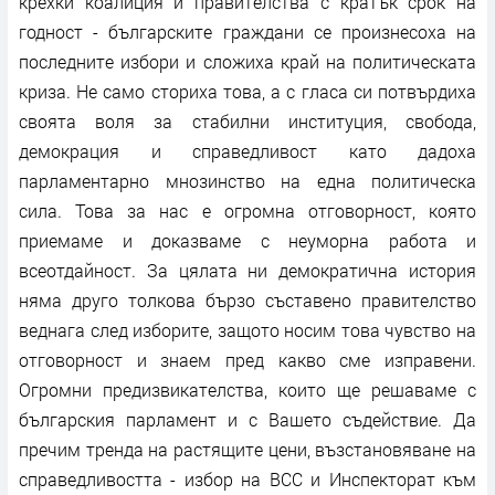
крехки коалиция и правителства с кратък срок на
годност - българските граждани се произнесоха на
последните избори и сложиха край на политическата
криза. Не само сториха това, а с гласа си потвърдиха
своята воля за стабилни институция, свобода,
демокрация и справедливост като дадоха
парламентарно мнозинство на една политическа
сила. Това за нас е огромна отговорност, която
приемаме и доказваме с неуморна работа и
всеотдайност. За цялата ни демократична история
няма друго толкова бързо съставено правителство
веднага след изборите, защото носим това чувство на
отговорност и знаем пред какво сме изправени.
Огромни предизвикателства, които ще решаваме с
българския парламент и с Вашето съдействие. Да
пречим тренда на растящите цени, възстановяване на
справедливостта - избор на ВСС и Инспекторат към