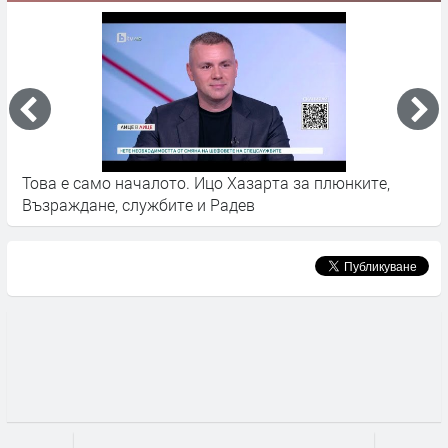
чалото. Ицо Хазарта за плюнките,
Асен Василев: Има 
ужбите и Радев
на правителство с 