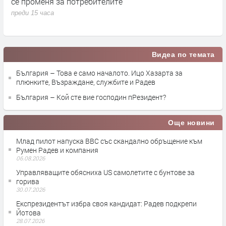
меня за потребителите
към Румен 
5 часа
преди 15 часа
Видеа по темата
България – Това е само началото. Ицо Хазарта за
плюнките, Възраждане, службите и Радев
България – Кой сте вие господин пРезидент?
Още новини
Млад пилот напуска ВВС със скандално обръщение към
Румен Радев и компания
06.08.2026
Управляващите обясниха US самолетите с бунтове за
горива
30.07.2026
Експрезидентът избра своя кандидат: Радев подкрепи
Йотова
28.07.2026