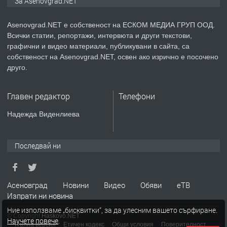
За Asenovgrad.NET
Asenovgrad.NET е собственост на ЕСКОМ МЕДИА ГРУП ООД.
преди 2 години
Всички статии, репортажи, интервюта и други текстови,
ПРЕДЛАГА
графични и видео материали, публикувани в сайта, са
Давам индивидуалани уроци по
собственост на Asenovgrad.NET, освен ако изрично е посочено
Немски език
друго.
преди 2 години
Главен редактор
Телефони
Надежда Виденлиева
ПРЕДЛАГА
ремонт на покриви
Последвай ни
преди 2 години
ПРЕДЛАГА
Асеновград
Новини
Видео
Обяви
еТВ
Висококачествени Целофанови
Изпрати ни новина
Пликове - СКОРПИОПЛАСТ
Ние използваме „бисквитки“, за да улесним вашето сърфиране.
© Copyright
Haskovo.NET
Научете повече
.
Пълна версия
Етичен кодекс
Общи условия
Поверителност