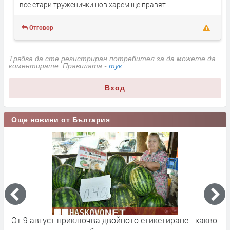
все стари труженички нов харем ще правят .
Отговор
Трябва да сте регистриран потребител за да можете да
коментирате. Правилата -
тук
.
Вход
Още новини от България
вгуст приключва двойното етикетиране - какво
Млад пилот