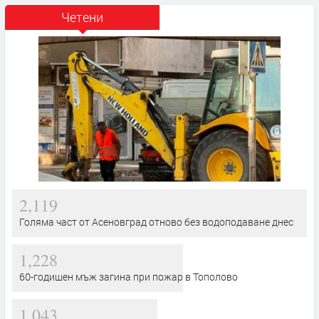
Четени
2,119
Голяма част от Асеновград отново без водоподаване днес
1,228
60-годишен мъж загина при пожар в Тополово
1,043