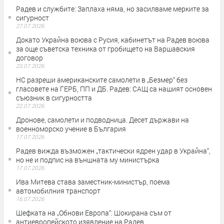
Радев и службите: Заплаха няма, но засилваме мерките за
сигурност
27.07.2026
Докато Украйна воюва с Русия, кабинетът на Радев воюва
за още съветска техника от гробището на Варшавския
договор
23.07.2026
НС разреши американските самолети в „Безмер“ без
гласовете на ГЕРБ, ПП и ДБ. Радев: САЩ са нашият основен
съюзник в сигурността
22.07.2026
Дронове, самолети и подводница. Десет държави на
военноморско учение в България
17.07.2026
Радев вижда възможен „тактически ядрен удар в Украйна“,
но не и подпис на външната му министърка
17.07.2026
Ива Митева става заместник-министър, поема
автомобилния транспорт
16.07.2026
Шефката на „Обнови Европа“: Шокирана съм от
антиевропейското изявление на Радев