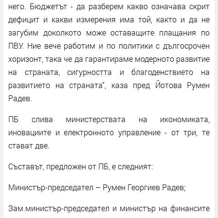
него. Бюджетът - да разберем какво означава скрит
дефицит и какви измерения има той, както и да не
загубим доколкото може оставащите плащания по
ПВУ. Ние вече работим и по политики с дългосрочен
хоризонт, така че да гарантираме модерното развитие
на страната, сигурността и благоденствието на
развитието на страната“, каза пред Йотова Румен
Радев.
ПБ слива министерствата на икономиката,
иновациите и електронното управление - от три, те
стават две.
Съставът, предложен от ПБ, е следният:
Министър-председател – Румен Георгиев Радев;
Зам.министър-председател и министър на финансите