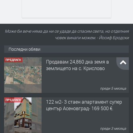
Може би вече няма да ни се удаде да спасим света, но отделния
човек винаги можем. - Йосиф Бродски
Последни обяви
ПРЕДЛАГА
Продавам 24,860 дка земя в
землището на с. Крислово
преди 5 месеца
ПРЕДЛАГА
122 м2- 3 стаен апартамент супер
център Асеновград- 169 500 €.
преди 3 месеца