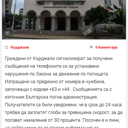
Кърджали
0 Коментара
Граждани от Кърджали сигнализират за получени
съобщения на телефоните си за установени
нарушения по Закона за движение по пътищата.
Изпращани са предимно от номера в чужбина,
започващи с кодове +63 и +44 . Съобщенията са с
източник Българска пътна администрация.
Получателите са били уведомени, че в срок до 24 часа
трябва да заплатят глоби за превишена скорост, за да
ползват намаление от 30 процента. Посочен е и линк,
на който може да се открие информация за