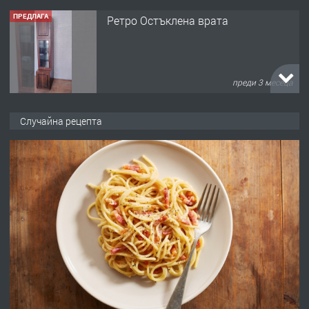
ПРЕДЛАГА
Ретро Остъклена врата
преди 3 месеца
ПРЕДЛАГА
🌟HYUNDAI i10 - 2024 | Само 55 лв./
Случайна рецепта
ден от DL RENT🌟
преди 10 месеца
ПРЕДЛАГА
Професионална броячна машина -
със сертификат от ЕЦБ
преди 1 година
ПРЕДЛАГА
Професионална зеленчукорезачка