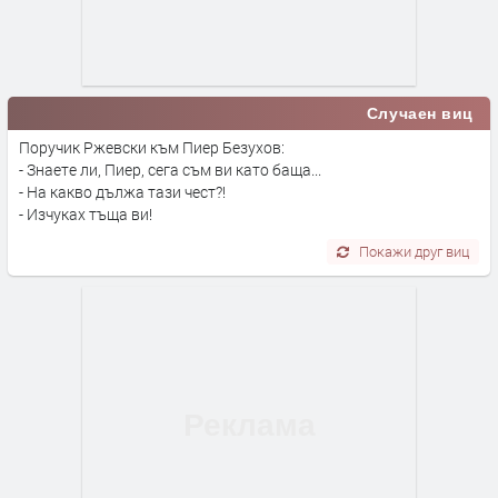
Случаен виц
Поручик Ржевски към Пиер Безухов:
- Знаете ли, Пиер, сега съм ви като баща...
- На какво дължа тази чест?!
- Изчуках тъща ви!
Покажи друг виц