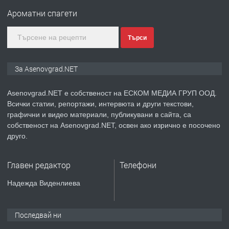
за заведения и дома
Ароматни спагети
Търси
преди 1 година
ПРЕДЛАГА
Дава под наем Асеновград
За Asenovgrad.NET
Asenovgrad.NET е собственост на ЕСКОМ МЕДИА ГРУП ООД.
Всички статии, репортажи, интервюта и други текстови,
преди 2 години
графични и видео материали, публикувани в сайта, са
собственост на Asenovgrad.NET, освен ако изрично е посочено
ПРЕДЛАГА
Давам индивидуалани уроци по
друго.
Немски език
Главен редактор
Телефони
преди 2 години
Надежда Виденлиева
ПРЕДЛАГА
ремонт на покриви
Последвай ни