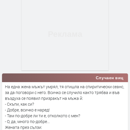
Случаен виц
На една жена мъжът умрял, тя отишла на спиритически сеанс,
за да поговори с него. Всичко се случило както трябва и във
въздуха се появил призракът на мъжа й:
- Скъпи, как си?
- Добре, всичко е наред!
- Там по-добре ли ти е, отколкото с мен?
- О, да, много по-добре...
Жената през сълзи: