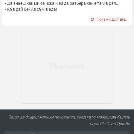
- Да знаеш как ми се иска и аз да разбера как е там в рая...
- Къв рай бе? Аз съм в ада!
Покажи друг виц
Защо да бъдеш морски пехотинец, след като можеш да бъдеш
пират? - Стив Джобс