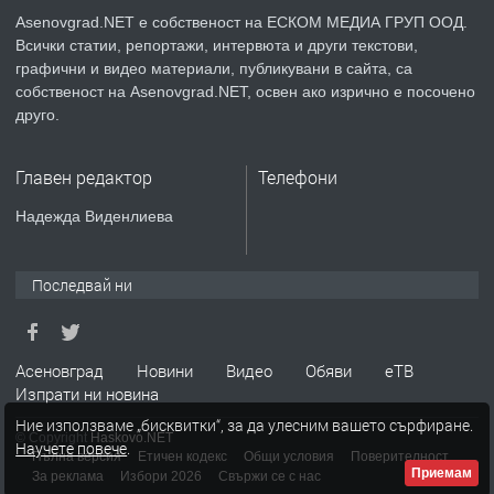
Asenovgrad.NET е собственост на ЕСКОМ МЕДИА ГРУП ООД.
Всички статии, репортажи, интервюта и други текстови,
преди 2 години
графични и видео материали, публикувани в сайта, са
собственост на Asenovgrad.NET, освен ако изрично е посочено
ПРЕДЛАГА
Давам индивидуалани уроци по
друго.
Немски език
Главен редактор
Телефони
преди 2 години
Надежда Виденлиева
ПРЕДЛАГА
ремонт на покриви
Последвай ни
преди 2 години
Асеновград
Новини
Видео
Обяви
еТВ
Изпрати ни новина
ПРЕДЛАГА
Висококачествени Целофанови
Ние използваме „бисквитки“, за да улесним вашето сърфиране.
Пликове - СКОРПИОПЛАСТ
© Copyright
Haskovo.NET
Научете повече
.
Пълна версия
Етичен кодекс
Общи условия
Поверителност
Приемам
За реклама
Избори 2026
Свържи се с нас