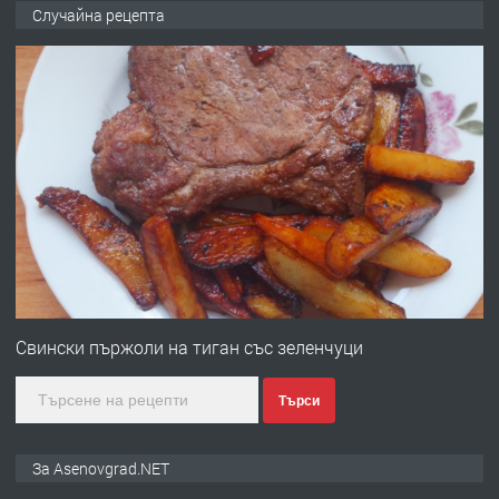
🌟HYUNDAI i10 - 2024 | Само 55 лв./
Случайна рецепта
ден от DL RENT🌟
преди 10 месеца
ПРЕДЛАГА
Професионална броячна машина -
със сертификат от ЕЦБ
преди 1 година
ПРЕДЛАГА
Професионална зеленчукорезачка
за заведения и дома
Свински пържоли на тиган със зеленчуци
Търси
преди 1 година
ПРЕДЛАГА
Дава под наем Асеновград
За Asenovgrad.NET