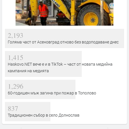
2,193
Голяма част от Асеновград отново без водоподаване днес
1,415
Haskovo.NET вече е и в TikTok – част от новата медийна
кампания на медията
1,296
60-годишен мъж загина при пожар в Тополово
837
Традиционен събор в село Долнослав