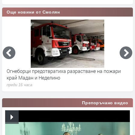
Още новини от Смолян
Огнеборци предотвратиха разрастване на пожари
З
край Мадан и Неделино
и
преди 16 часа
п
Препоръчано видео