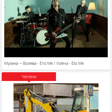
Музика – Волева - Ето Ме / Voleva - Eto Me
Четени