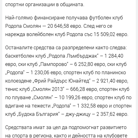
спортни организации в общината.
Най-голямо финансиране получава футболен клуб
Родопа Смолян — 20 646,58 евро. След него се
нарежда волейболен клуб Родопа със 15 509,02 евро.
Останалите средства са разпределени както следва:
баскетболен клуб „Родопа Лъмбърджак“ – 1 284,40
евро, ски клуб „Пампорово“ – 6 252,80 евро, ски клуб
„Родопа“ – 1 230,06 евро, спортен клуб по планинско
колоездене „Фрий Райдърс Юнайтед“ – 2 921,40 евро,
тенис клуб „Смолян 2013“ – 666,28 евро, спортен клуб
по плуване „Смолян“ – 10 199,26 евро, спортен клуб по
вдигане на тежести „Родопа“ – 1 332,58 евро и спортен
клуб „Будока България“ – джу-джицу – 2 357,62 евро.
Средствата имат за цел да подпомогнат развитието
на спорта в региона, както и дейността на клубовете