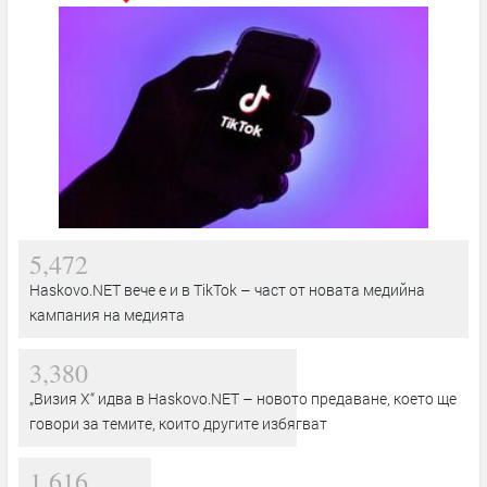
5,472
Haskovo.NET вече е и в TikTok – част от новата медийна
кампания на медията
3,380
„Визия Х“ идва в Haskovo.NET – новото предаване, което ще
говори за темите, които другите избягват
1,616