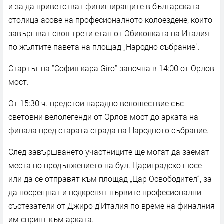
и за да приветстват финиширащите в българската
столица асове на професионалното колоездене, които
завършват своя трети етап от Обиколката на Италия
по жълтите павета на площад „Народно събрание".
Стартът на "София кара Giro" започна в 14:00 от Орлов
мост.
От 15:30 ч. предстои парадно велошествие със
световни велолегенди от Орлов мост до арката на
финала пред старата сграда на Народното събрание.
След завършването участниците ще могат да заемат
места по продължението на бул. Цариградско шосе
или да се отправят към площад „Цар Освободител“, за
да посрещнат и подкрепят първите професионални
състезатели от Джиро д'Италия по време на финалния
им спринт към арката.