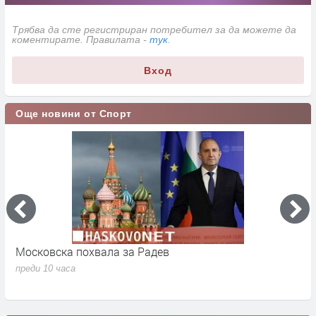
Трябва да сте регистриран потребител за да можете да
коментирате. Правилата -
тук
.
Вход
Още новини от Спорт
а
Московска похвала за Радев
О
м
преди 10 часа
п