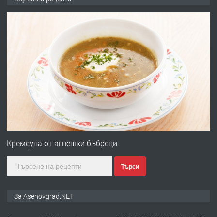
ден от DL RENT🌟
преди 10 месеца
ПРЕДЛАГА
Професионална броячна машина -
със сертификат от ЕЦБ
преди 1 година
ПРЕДЛАГА
Професионална зеленчукорезачка
за заведения и дома
Кремсупа от агнешки бъбреци
Търси
преди 1 година
ПРЕДЛАГА
Дава под наем Асеновград
За Asenovgrad.NET