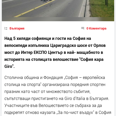
България
0 Коментара
Над 5 хиляди софиянци и гости на София на
велосипеди изпълниха Цариградско шосе от Орлов
мост до Интер ЕКСПО Център в най- мащабното в
историята на столицата велошествие "София кара
Giro".
Столична община и Фондация „София – европейска
столица на спорта" организираха поредния спортен
празник като част от множеството събития,
съпътстващи пристигането на Giro d'Italia в България.
Участниците във Велошествието се събраха за да
подкрепят отново каузата „За по-чист въздух" в София