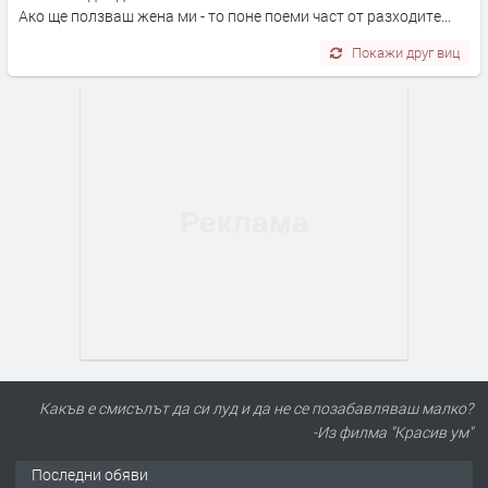
Ако ще ползваш жена ми - то поне поеми част от разходите...
Покажи друг виц
Какъв е смисълът да си луд и да не се позабавляваш малко?
-Из филма "Красив ум"
Последни обяви