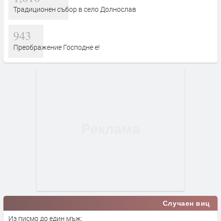
Традиционен събор в село Долнослав
943
Преображение Господне е!
Случаен виц
Из писмо до един мъж: