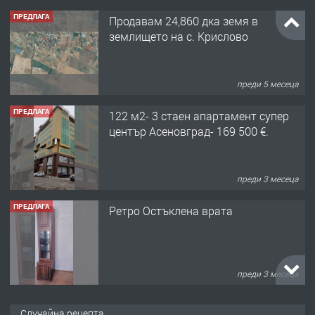
ПРЕДЛАГА
Продавам 24,860 дка земя в
землището на с. Крислово
преди 5 месеца
ПРЕДЛАГА
122 м2- 3 стаен апартамент супер
център Асеновград- 169 500 €.
преди 3 месеца
ПРЕДЛАГА
Ретро Остъклена врата
преди 3 месеца
ПРЕДЛАГА
🌟HYUNDAI i10 - 2024 | Само 55 лв./
Случайна рецепта