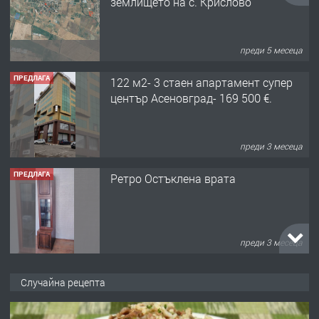
землището на с. Крислово
преди 5 месеца
ПРЕДЛАГА
122 м2- 3 стаен апартамент супер
център Асеновград- 169 500 €.
преди 3 месеца
ПРЕДЛАГА
Ретро Остъклена врата
преди 3 месеца
ПРЕДЛАГА
🌟HYUNDAI i10 - 2024 | Само 55 лв./
Случайна рецепта
ден от DL RENT🌟