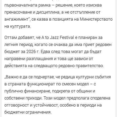
първоначалната рамка – решение, което изисква
пренасочване и дисциплина, а не отстъпление от
ангажимент“, се казва в позицията на Министерството
на културата.
Оттам добавят, че A to Jazz Festival е планиран за
летния период, когато се очаква да има приет редовен
бюджет за 2026 г. Едва след това могат да бъдат
направени разплащания и това ще зависи от
действията на следващото редовно правителство.
„Важно е да се подчертае, че редица културни събития
в страната функционират по смесен модел – с
публично финансиране, подкрепа от общини и
собствени приходи. Този модел предполага споделена
отговорност и устойчивост, особено в периоди на
бюджетни ограничения.