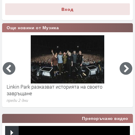
Вход
Още новини от Музика
Linkin Park разказват историята на своето
M
завръщане
с
преди 2 дни
п
Препоръчано видео