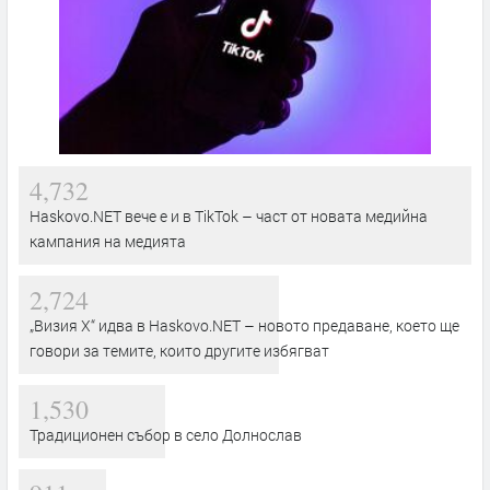
4,732
Haskovo.NET вече е и в TikTok – част от новата медийна
кампания на медията
2,724
„Визия Х“ идва в Haskovo.NET – новото предаване, което ще
говори за темите, които другите избягват
1,530
Традиционен събор в село Долнослав