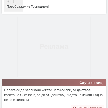
911
Преображение Господне е!
Случаен виц
Налага се да заспиваш когато не ти се спи, за да ставаш
когато не ти се иска, за да отидеш там, където не искаш. Гадно
нещо е животът.
Покажи друг виц