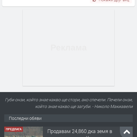
Губи онзи, който знае какво ще стори, ако спечели. Печели онзи,
който знае какво ще загуби. - Николо Макиавели
Последни обяви
ПРЕДЛАГА
Продавам 24,860 дка земя в