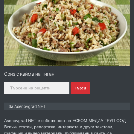
преди 10 месеца
ПРЕДЛАГА
Професионална броячна машина -
със сертификат от ЕЦБ
преди 1 година
ПРЕДЛАГА
Професионална зеленчукорезачка
за заведения и дома
Ориз с кайма на тиган
Търси
преди 1 година
ПРЕДЛАГА
Дава под наем Асеновград
За Asenovgrad.NET
Asenovgrad.NET е собственост на ЕСКОМ МЕДИА ГРУП ООД.
Всички статии, репортажи, интервюта и други текстови,
преди 2 години
графични и видео материали, публикувани в сайта, са