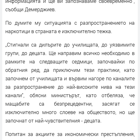
информацията и ще ви запознаваме своевременно“,
съобщи Демерджиев.
По думите му ситуацията с разпространението на
наркотици в страната е изключително тежка.
„Стигнали са дилърите до училищата, до уязвимите
групи, до децата. Ще направим всичко необходимо в
рамките на следващите седмици, започвайки по
обратния ред, да приключим тези практики, като
започнем от училищата и вървим нагоре по каналите
за разпространение до най-високите нива на тези
канали“, обясни министърът, като отбеляза, че
мащабите са безпрецедентни, засягат се
изключително много слоеве на обществото, но ще
започнат от най-чувствителния - децата.
Попитан за акциите за икономически престъпления,