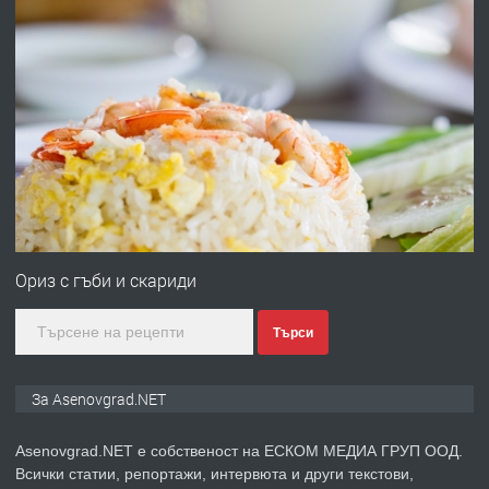
преди 10 месеца
ПРЕДЛАГА
Професионална броячна машина -
със сертификат от ЕЦБ
преди 1 година
ПРЕДЛАГА
Професионална зеленчукорезачка
за заведения и дома
Ориз с гъби и скариди
Търси
преди 1 година
ПРЕДЛАГА
Дава под наем Асеновград
За Asenovgrad.NET
Asenovgrad.NET е собственост на ЕСКОМ МЕДИА ГРУП ООД.
Всички статии, репортажи, интервюта и други текстови,
преди 2 години