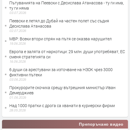
Пътуванията на Пеевски с Десислава Атанасова - ту ги има,
ту ги няма
03.07.2026
Пеевски е летял до Дубай на частен полет със съдия
Десислава Атанасова
02.07.2026
МВР: Всеки втори спрян на пътя се оказва нарушител
19.06.2026
Европа е залята от наркотици: 29 млн. души употребяват, ЕС
сменя стратегията си
16.06.2026
6 души са арестувани за източване на НЗОК чрез 3000
фиктивни пътеки
03.06.2026
Прокурорите скочиха срещу вътрешния министър Иван
Демерджиев
01.06.2026
Над 1000 пратки с дрога са хванати в куриерски фирми
28.05.2026
Препоръчано видео