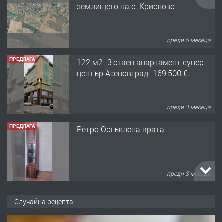
землището на с. Крислово
преди 5 месеца
ПРЕДЛАГА
122 м2- 3 стаен апартамент супер
център Асеновград- 169 500 €.
преди 3 месеца
ПРЕДЛАГА
Ретро Остъклена врата
преди 3 месеца
ПРЕДЛАГА
🌟HYUNDAI i10 - 2024 | Само 55 лв./
Случайна рецепта
ден от DL RENT🌟