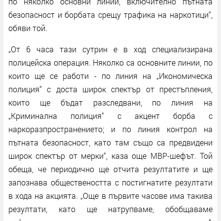
по няколко основни линии, включително пътната
безопасност и борбата срещу трафика на наркотици“,
обяви той.
„От 6 часа тази сутрин е в ход специализирана
полицейска операция. Няколко са основните линии, по
които ще се работи - по линия на „Икономическа
полиция“ с доста широк спектър от престъпления,
които ще бъдат разследвани, по линия на
„Криминална полиция“ с акцент борба с
наркоразпространението; и по линия контрол на
пътната безопасност, като там също са предвидени
широк спектър от мерки“, каза още МВР-шефът. Той
обеща, че периодично ще отчита резултатите и ще
запознава обществеността с постигнатите резултати
в хода на акцията. „Още в първите часове има такива
резултати, като ще натрупваме, обобщаваме