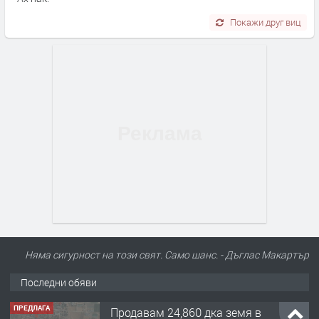
Покажи друг виц
Няма сигурност на този свят. Само шанс. - Дъглас Макартър
Последни обяви
ПРЕДЛАГА
Продавам 24,860 дка земя в