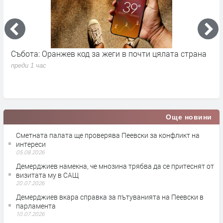
Събота: Оранжев код за жеги в почти цялата страна
П
в
преди 1 час
п
Още новини
Сметната палата ще провeрява Пеевски за конфликт на
интереси
05.08.2026
Демерджиев намекна, че мнозина трябва да се притеснят от
визитата му в САЩ
20.07.2026
Демерджиев вкара справка за пътуванията на Пеевски в
парламента
10.07.2026