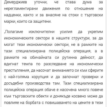
Демерджиев уточни, че става дума за
нерегламентирани движения по отношение на
надценки, както и за внасяне на стоки с търговски
марки, които са защитени.
„Полагаме изключителни усилия да укрепим
икономическите сектори в нашите структури, за да
могат тези икономически сектори, не в рамките на
тази специализирана полицейска операция, а в
рамките на обичайната си рутинна дейност, да
вдигнат темпа по разследване на икономически
престъпления, да насочат вниманието си към сферите
с най-голяма корупция и да започнат проверки и
досъдебни производства там. Тази специализирана
полицейска операция обаче е насочена много повече
към търговските обекти и донякъде косвено може да
повлияе на борбата с повишаването на цените в тези