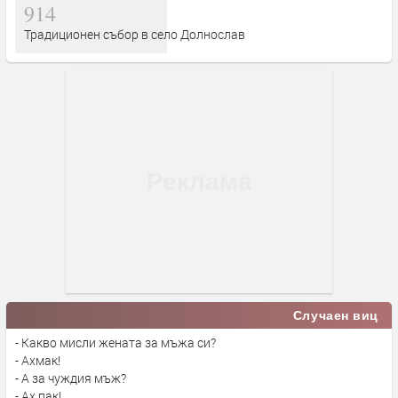
914
Традиционен събор в село Долнослав
Случаен виц
- Какво мисли жената за мъжа си?
- Ахмак!
- А за чуждия мъж?
- Ах пак!