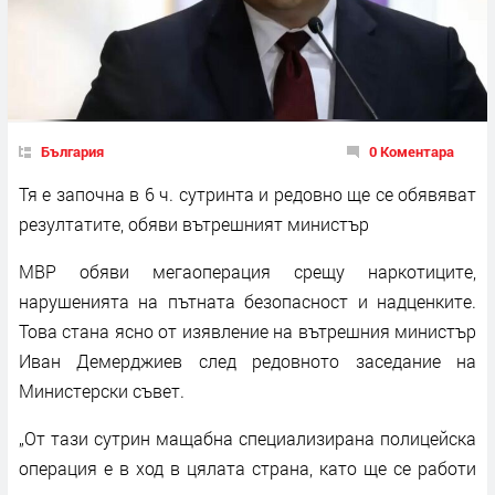
България
0 Коментара
Тя е започна в 6 ч. сутринта и редовно ще се обявяват
резултатите, обяви вътрешният министър
МВР обяви мегаоперация срещу наркотиците,
нарушенията на пътната безопасност и надценките.
Това стана ясно от изявление на вътрешния министър
Иван Демерджиев след редовното заседание на
Министерски съвет.
„От тази сутрин мащабна специализирана полицейска
операция е в ход в цялата страна, като ще се работи