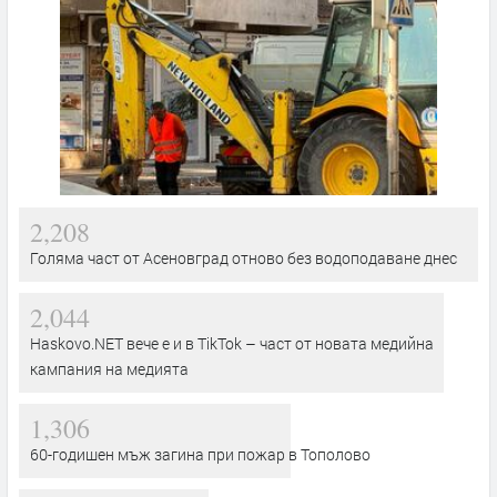
2,208
Голяма част от Асеновград отново без водоподаване днес
2,044
Haskovo.NET вече е и в TikTok – част от новата медийна
кампания на медията
1,306
60-годишен мъж загина при пожар в Тополово