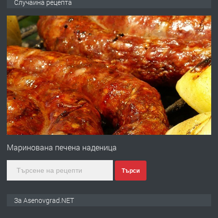
Случайна рецепта
ден от DL RENT🌟
преди 10 месеца
ПРЕДЛАГА
Професионална броячна машина -
със сертификат от ЕЦБ
преди 1 година
ПРЕДЛАГА
Професионална зеленчукорезачка
за заведения и дома
Маринована печена наденица
Търси
преди 1 година
ПРЕДЛАГА
Дава под наем Асеновград
За Asenovgrad.NET