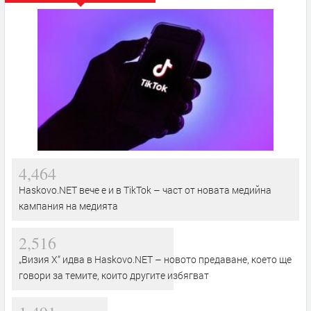
4,464
Haskovo.NET вече е и в TikTok – част от новата медийна
кампания на медията
2,516
„Визия Х“ идва в Haskovo.NET – новото предаване, което ще
говори за темите, които другите избягват