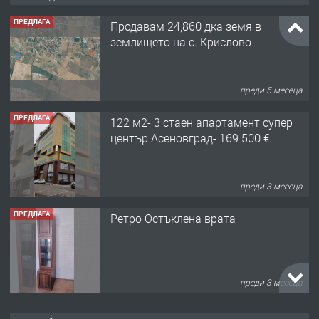
ПРЕДЛАГА
Продавам 24,860 дка земя в
землището на с. Крислово
преди 5 месеца
ПРЕДЛАГА
122 м2- 3 стаен апартамент супер
център Асеновград- 169 500 €.
преди 3 месеца
ПРЕДЛАГА
Ретро Остъклена врата
преди 3 месеца
ПРЕДЛАГА
🌟HYUNDAI i10 - 2024 | Само 55 лв./