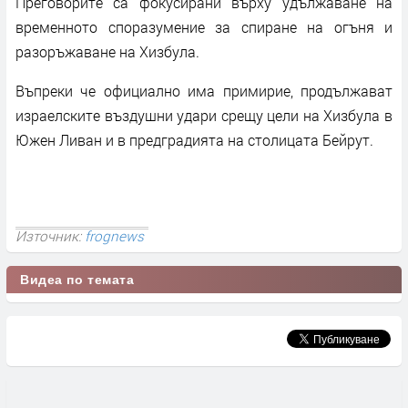
Преговорите са фокусирани върху удължаване на
временното споразумение за спиране на огъня и
разоръжаване на Хизбула.
Въпреки че официално има примирие, продължават
израелските въздушни удари срещу цели на Хизбула в
Южен Ливан и в предградията на столицата Бейрут.
Източник:
frognews
Видеа по темата