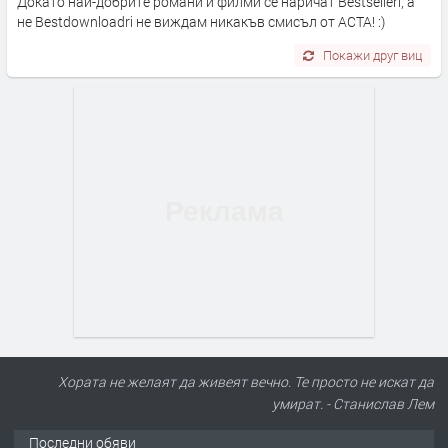
Докато най-добрите романи и филми се наричат Bestselleri, а
не Bestdownloadri не виждам никакъв смисъл от АСТА! :)
Покажи друг виц
Хората не желаят да живеят вечно. Те просто не искат да
умират. - Станислав Лем
Последни обяви