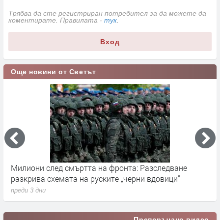
Трябва да сте регистриран потребител за да можете да
коментирате. Правилата -
тук
.
Вход
Още новини от Светът
Милиони след смъртта на фронта: Разследване
Г
разкрива схемата на руските „черни вдовици“
в
преди 3 дни
п
Препоръчано видео