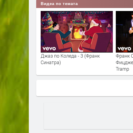
Видеа по темата
Джаз по Коледа - 3 (Франк
Франк 
Синатра)
Фицджер
Tramp