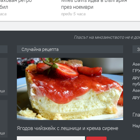
бил
през ноември
часа
преди 5 часа
Гласът на мнозинството не е до
Случайна рецепта
З
Ase
ГРУ
дру
пуб
Ase
еца
дру
Гл
Над
Ягодов чийзкейк с лешници и крема сирене
еца