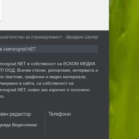
концерт
преди 1 ден
преди 1 ден
казателство за справедливост. - Фридрих Шилер
а Asenovgrad.NET
novgrad.NET е собственост на ЕСКОМ МЕДИА
П ООД. Всички статии, репортажи, интервюта и
ги текстови, графични и видео материали,
ликувани в сайта, са собственост на
novgrad.NET, освен ако изрично е посочено
го.
авен редактор
Телефони
ежда Виденлиева