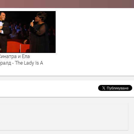
Синатра и Ела
алд - The Lady Is A