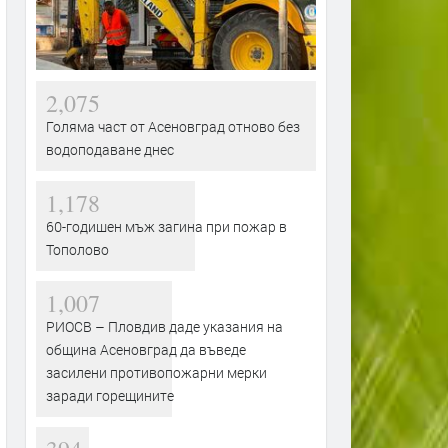
2,075
Голяма част от Асеновград отново без
водоподаване днес
1,178
60-годишен мъж загина при пожар в
Тополово
1,007
РИОСВ – Пловдив даде указания на
община Асеновград да въведе
засилени противопожарни мерки
заради горещините