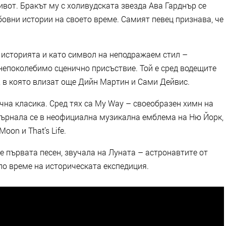
ивот. Бракът му с холивудската звезда Ава Гарднър се
овни истории на своето време. Самият певец признава, че
в историята и като символ на неподражаем стил –
непоколебимо сценично присъствие. Той е сред водещите
, в която влизат още Дийн Мартин и Сами Дейвис.
чна класика. Сред тях са My Way – своеобразен химн на
евърнала се в неофициална музикална емблема на Ню Йорк,
 Moon и That’s Life.
“ е първата песен, звучала на Луната – астронавтите от
 по време на историческата експедиция.