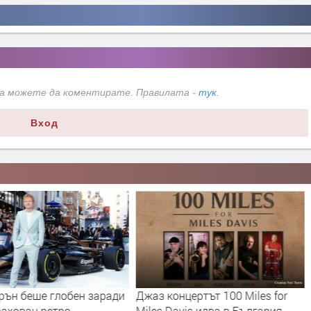
да можете да коментирате. Правилата -
тук
.
Вход
рън беше глобен заради
Джаз концертът 100 Miles for
рахован ретро
Miles Davis идва в България