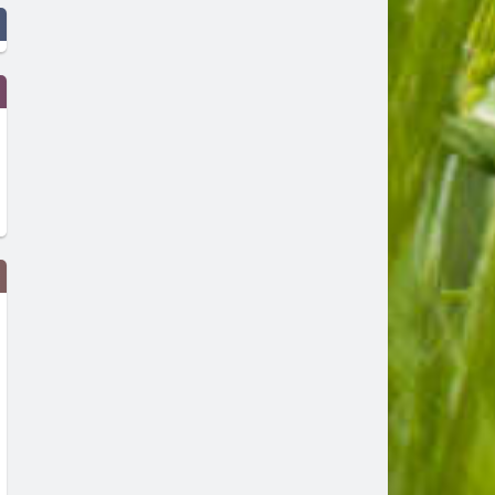
Tarja Turunen ни кани на
Glenn Hughes прекратява
специалния си акустичен
турнетата и концертните