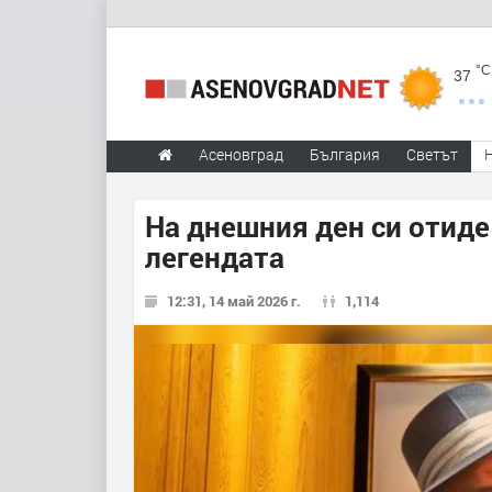
°C
37
Асеновград
България
Светът
На днешния ден си отиде
легендата
12:31, 14 май 2026 г.
1,114