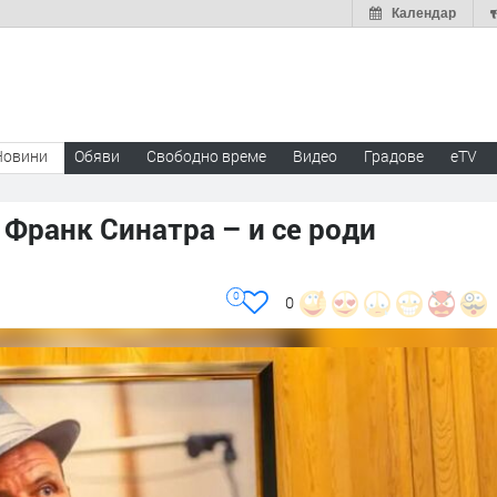
Календар
Новини
Обяви
Свободно време
Видео
Градове
eTV
 Франк Синатра – и се роди
0
0