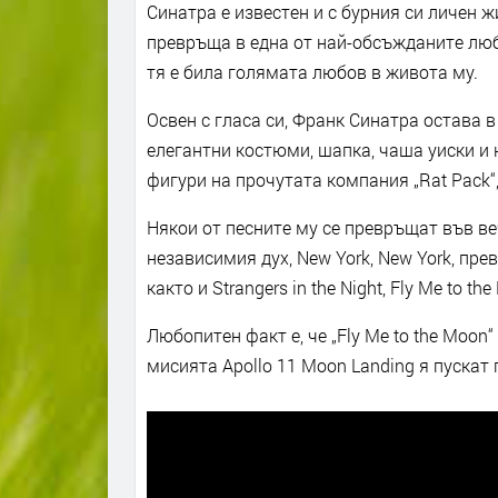
Синатра е известен и с бурния си личен ж
превръща в една от най-обсъжданите люб
тя е била голямата любов в живота му.
Освен с гласа си, Франк Синатра остава 
елегантни костюми, шапка, чаша уиски и 
фигури на прочутата компания „Rat Pack“
Някои от песните му се превръщат във ве
независимия дух, New York, New York, пр
както и Strangers in the Night, Fly Me to the
Любопитен факт е, че „Fly Me to the Moon
мисията Apollo 11 Moon Landing я пускат