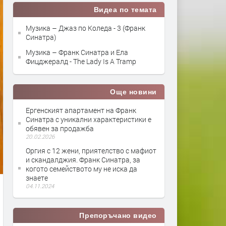
Видеа по темата
Музика – Джаз по Коледа - 3 (Франк
Синатра)
Музика – Франк Синатра и Ела
Фицджералд - The Lady Is A Tramp
Още новини
Ергенският апартамент на Франк
Синатра с уникални характеристики е
обявен за продажба
20.02.2026
Оргия с 12 жени, приятелство с мафиот
и скандалджия. Франк Синатра, за
когото семейството му не иска да
знаете
04.11.2024
Препоръчано видео