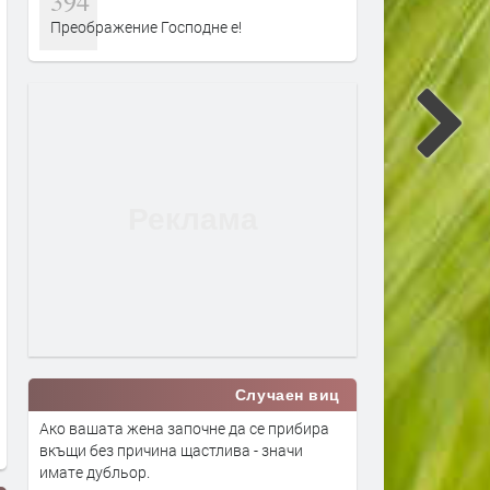
394
Преображение Господне е!
Случаен виц
Ако вашата жена започне да се прибира
вкъщи без причина щастлива - значи
имате дубльор.