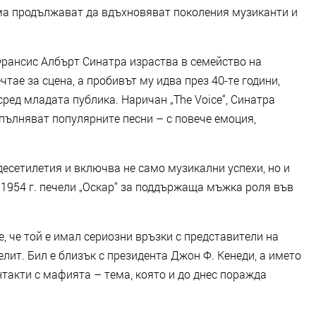
зма продължават да вдъхновяват поколения музиканти и
 Франсис Албърт Синатра израства в семейство на
тае за сцена, а пробивът му идва през 40-те години,
сред младата публика. Наричан „The Voice“, Синатра
зпълняват популярните песни – с повече емоция,
есетилетия и включва не само музикални успехи, но и
 1954 г. печели „Оскар“ за поддържаща мъжка роля във
, че той е имал сериозни връзки с представители на
лит. Бил е близък с президента Джон Ф. Кенеди, а името
нтакти с мафията – тема, която и до днес поражда