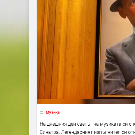
Музика
На днешния ден светът на музиката си сп
Синатра. Легендарният изпълнител си отив