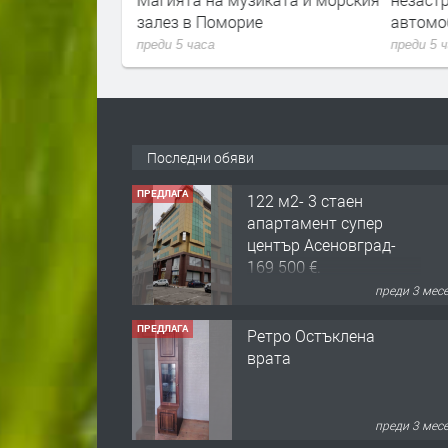
залез в Поморие
автомо
преди 5 часа
преди 5 
Последни обяви
ПРЕДЛАГА
122 м2- 3 стаен
апартамент супер
център Асеновград-
169 500 €.
преди 3 мес
ПРЕДЛАГА
Ретро Остъклена
врата
преди 3 мес