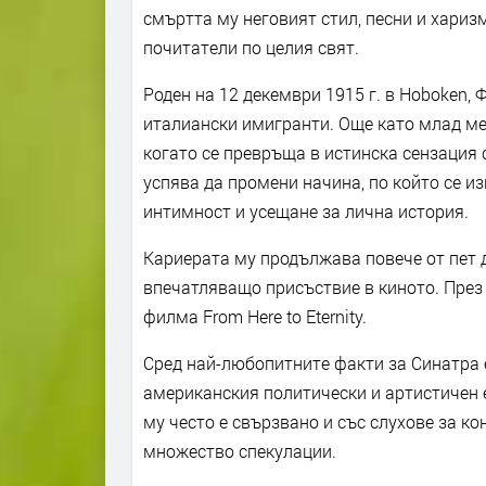
смъртта му неговият стил, песни и хари
почитатели по целия свят.
Роден на 12 декември 1915 г. в Hoboken,
италиански имигранти. Още като млад меч
когато се превръща в истинска сензация 
успява да промени начина, по който се и
интимност и усещане за лична история.
Кариерата му продължава повече от пет д
впечатляващо присъствие в киното. През
филма From Here to Eternity.
Сред най-любопитните факти за Синатра е
американския политически и артистичен е
му често е свързвано и със слухове за ко
множество спекулации.