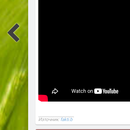
Източник:
fakti.b