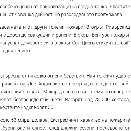
 особено ценен от природозащитна гледна точка. Властите
инен от човешка дейност, но разследването продължава.
асегната и от други големи пожари. В окръг Ривърсайд
 и е довел до евакуации и ранени. В окръг Вентура пожарът
напуснат домовете си, а в окръг Сан Диего стихията „Tusil“
ва движението.
зтърсена от няколко огнени бедствия. Най-тежкият удар е
в района на Лос Анджелис се превръщат в едно от най-
 история на щата. Макар да не са най-големи по площ, те
няват безпрецедентни щети. Изгарят над 23 000 хектара,
 жертвите надхвърлят 30.
коло 53 млрд. долара. Екстремният характер на пожарите
 бурна растителност след влажни сезони, последвана от