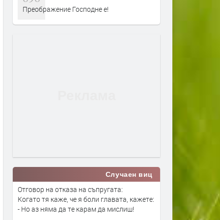
Преображение Господне е!
Случаен виц
Отговор на отказа на съпругата:
Когато тя каже, че я боли главата, кажете:
- Но аз няма да те карам да мислиш!