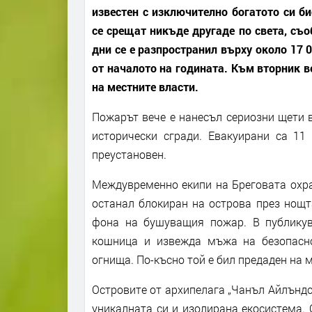
известен с изключително богатото си б
се срещат никъде другаде по света, съ
дни се е разпространил върху около 17 
от началото на годината. Към вторник в
на местните власти.
Пожарът вече е нанесъл сериозни щети 
исторически сгради. Евакуирани са 11
преустановен.
Междувременно екипи на Бреговата охра
останал блокиран на острова през нощта
фона на бушуващия пожар. В публикув
кошница и извежда мъжа на безопасно
огнища. По-късно той е бил предаден на 
Островите от архипелага „Чанъл Айлъндс
уникалната си и изолирана екосистема.