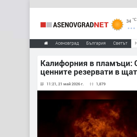
°C
34
Асеновград
България
Светът
Калифорния в пламъци: О
ценните резервати в ща
11:21, 21 май 2026 г.
1,879