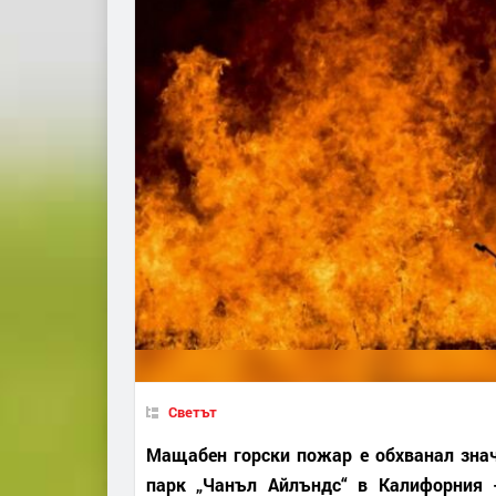
Светът
Мащабен горски пожар е обхванал значи
парк „Чанъл Айлъндс“ в Калифорния –