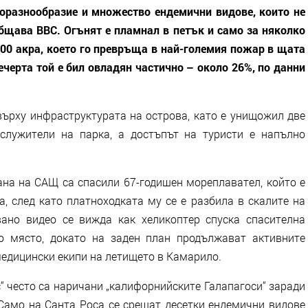
иоразнообразие и множество ендемични видове, които не
общава BBC. Огънят е пламнал в петък и само за няколко
000 акра, което го превръща в най-големия пожар в щата
ечерта той е бил овладян частично – около 26%, по данни
върху инфраструктурата на острова, като е унищожил две
 служители на парка, а достъпът на туристи е напълно
на на САЩ са спасили 67-годишен мореплавател, който е
, след като платноходката му се е разбила в скалите на
ано видео се вижда как хеликоптер спуска спасителна
 място, докато на заден план продължават активните
медицински екипи на летището в Камарило.
“ често са наричани „калифорнийските Галапагоси“ заради
 Само на Санта Роса се срещат десетки ендемични видове