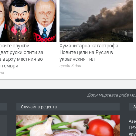
тарна катастрофа:
Дрон с експлозив е открит на
цели на Русия в
летището в Лайпциг
ския тил
преди 3 дни
дни
Дори мъртвата риба мож
Случайна рецепта
З
Ase
ГРУ
дру