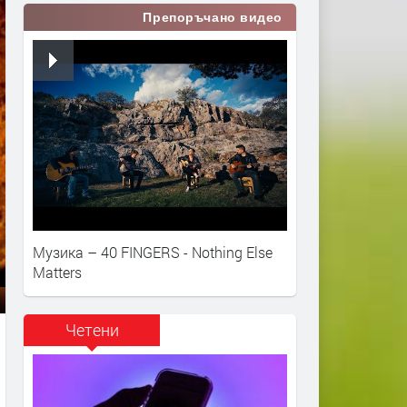
Препоръчано видео
Музика – 40 FINGERS - Nothing Else
Matters
Четени