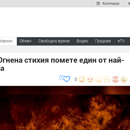
Календар
Новини
Обяви
Свободно време
Видео
Градове
eTV
гнена стихия помете един от най-
та
0
0