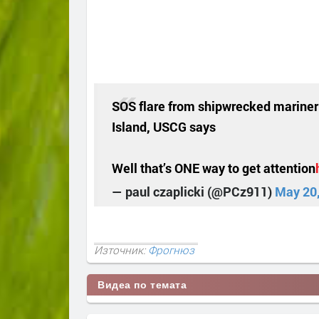
SOS flare from shipwrecked mariner
Island, USCG says
Well that’s ONE way to get attention
— paul czaplicki (@PCz911)
May 20
Източник:
Фрогнюз
Видеа по темата