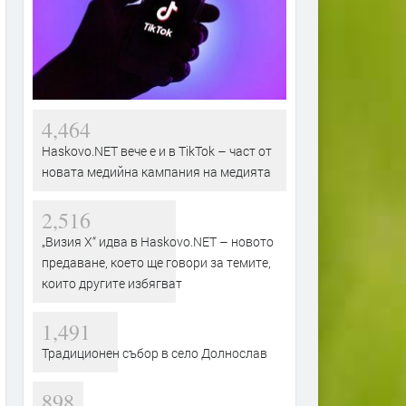
4,464
Haskovo.NET вече е и в TikTok – част от
новата медийна кампания на медията
2,516
„Визия Х“ идва в Haskovo.NET – новото
предаване, което ще говори за темите,
които другите избягват
1,491
Традиционен събор в село Долнослав
898