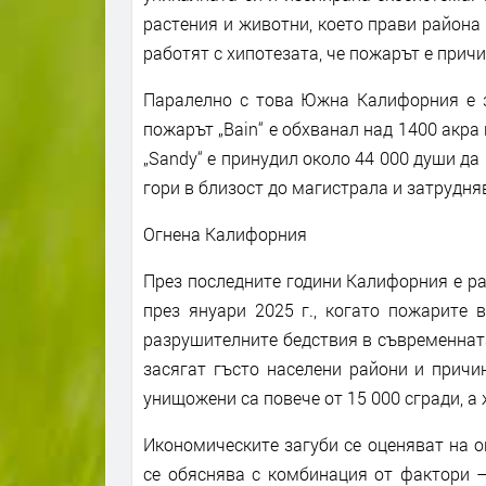
растения и животни, което прави района
работят с хипотезата, че пожарът е прич
Паралелно с това Южна Калифорния е з
пожарът „Bain“ е обхванал над 1400 акра
„Sandy“ е принудил около 44 000 души да 
гори в близост до магистрала и затрудня
Огнена Калифорния
През последните години Калифорния е ра
през януари 2025 г., когато пожарите 
разрушителните бедствия в съвременната
засягат гъсто населени райони и причи
унищожени са повече от 15 000 сгради, а
Икономическите загуби се оценяват на о
се обяснява с комбинация от фактори –