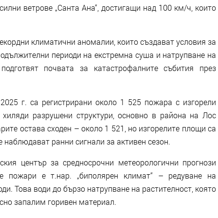
 силни ветрове „Санта Ана“, достигащи над 100 км/ч, които
 рекордни климатични аномалии, които създават условия за
родължителни периоди на екстремна суша и натрупване на
подготвят почвата за катастрофалните събития през
 2025 г. са регистрирани около 1 525 пожара с изгорели
 хиляди разрушени структури, основно в района на Лос
рите остава сходен – около 1 521, но изгорелите площи са
се наблюдават ранни сигнали за активен сезон.
ския център за средносрочни метеорологични прогнози
е пожари е т.нар. „биполярен климат“ – редуване на
ди. Това води до бързо натрупване на растителност, която
есно запалим горивен материал.