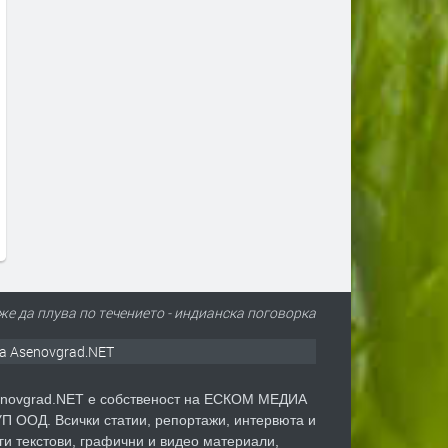
Сеута след трагедията: Кой е
Гърция ще се бори с пож
виновен – Испания, Мароко или
от космоса: Технологиите 
трафикантите?
огнените стихии
преди 3 дни
преди 4 дни
е да плува по течението - индианска поговорка
а Asenovgrad.NET
novgrad.NET е собственост на ЕСКОМ МЕДИА
П ООД. Всички статии, репортажи, интервюта и
ги текстови, графични и видео материали,