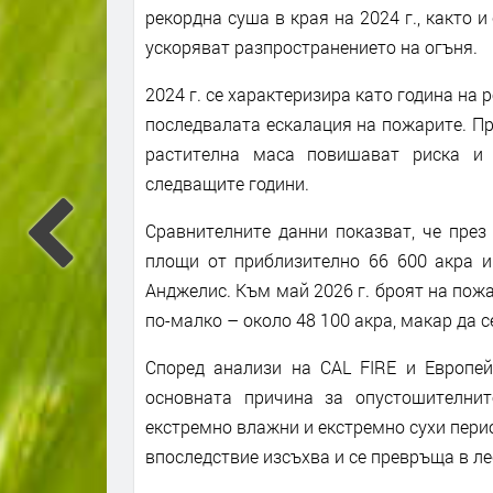
рекордна суша в края на 2024 г., както и
ускоряват разпространението на огъня.
2024 г. се характеризира като година на
последвалата ескалация на пожарите. П
растителна маса повишават риска и 
следващите години.
Сравнителните данни показват, че през
площи от приблизително 66 600 акра и
Анджелис. Към май 2026 г. броят на пожа
по-малко – около 48 100 акра, макар да 
Според анализи на CAL FIRE и Европей
основната причина за опустошителнит
екстремно влажни и екстремно сухи перио
впоследствие изсъхва и се превръща в л