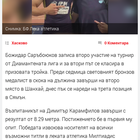
Снимка: БФ Лека атлетика
Хасково
0 Коментара
Божидар Саръбоюков записа второ участие на турнир
от Диамантената лига и за втори път се класира в
призовата тройка. Преди седмица световният бронзов
медалист в скока на дължина завърши на второ
място в Шанхай, днес пък се нареди на трета позиция
в Сямън.
Възпитаникът на Димитър Карамфилов завърши с
резултат от 8.29 метра. Постижението бе в първия му
опит. Победата извоюва носителят на всички
възможни титли в леката атлетика Милтиадис