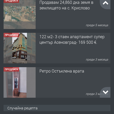
ПРЕДЛАГА
Продавам 24,860 дка земя в
землището на с. Крислово
преди 5 месеца
ПРЕДЛАГА
122 м2- 3 стаен апартамент супер
център Асеновград- 169 500 €.
преди 3 месеца
ПРЕДЛАГА
Ретро Остъклена врата
преди 3 месеца
ПРЕДЛАГА
🌟HYUNDAI i10 - 2024 | Само 55 лв./
Случайна рецепта
ден от DL RENT🌟