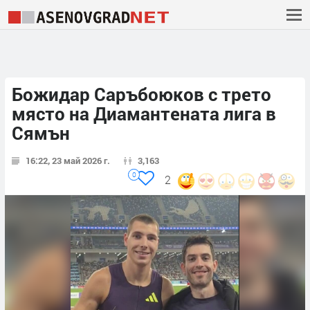
Божидар Саръбоюков с трето
място на Диамантената лига в
Сямън
16:22, 23 май 2026 г.
3,163
0
2