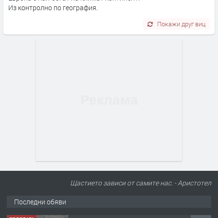
Из контролно по география.
Покажи друг виц
Щастието зависи от самите нас. - Аристотел
Последни обяви