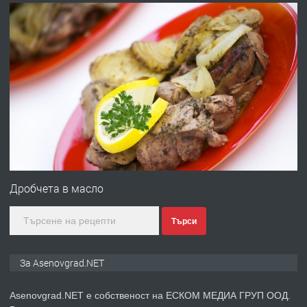
преди 10 месеца
ПРЕДЛАГА
Професионална броячна машина -
със сертификат от ЕЦБ
преди 1 година
ПРЕДЛАГА
Професионална зеленчукорезачка
за заведения и дома
Дробчета в масло
Търси
преди 1 година
ПРЕДЛАГА
Дава под наем Асеновград
За Asenovgrad.NET
Asenovgrad.NET е собственост на ЕСКОМ МЕДИА ГРУП ООД.