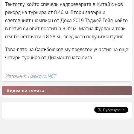
Тентоглу, който спечели надпреварата в Китай с нов
рекорд на турнира от 8.46 м. Втори завърши
световният шампион от Доха 2019 Таджей Гейл, който
в петия си опит постигна 8.32 м. Матиа Фурлани този
път бе четвърти с 8.28 м., след като получи контузия.
Това лято на Саръбоюков му предстои участие на още
четири турнира от Диамантената лига.
Източник:
Haskovo.NET
Видеа по темата