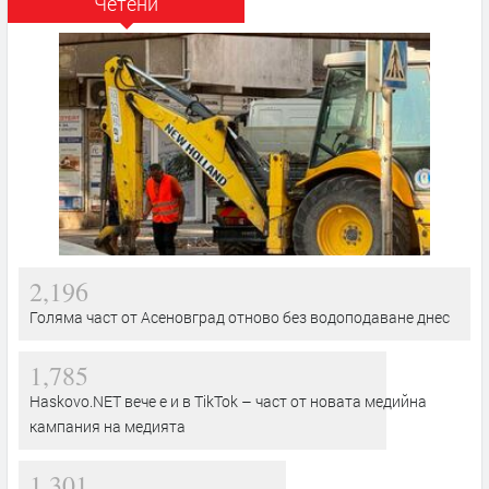
Четени
2,196
Голяма част от Асеновград отново без водоподаване днес
1,785
Haskovo.NET вече е и в TikTok – част от новата медийна
кампания на медията
1,301